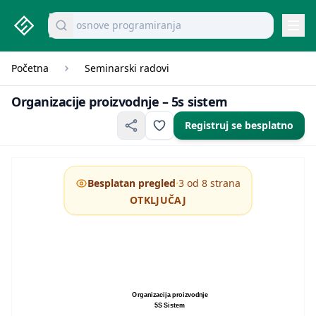
studenti.rs home page
Pretraži dokumente
osnove programiranja
Navi
Početna
Seminarski radovi
Organizacije proizvodnje – 5s 
Organizacije proizvodnje – 5s sistem
Registruj se besplatno
·
Besplatan pregled
3 od 8 strana
OTKLJUČAJ
Organizacija proizvodnje
5S Sistem