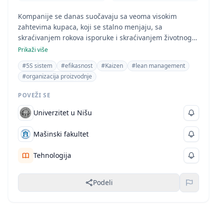
Kompanije se danas suočavaju sa veoma visokim
zahtevima kupaca, koji se stalno menjaju, sa
skraćivanjem rokova isporuke i skraćivanjem životnog
ciklusa proizvoda. Jedini način da se opstane je da se
Prikaži više
inovira razvoj proizvoda i bude dovoljno fleksibilan u
#5S sistem
#efikasnost
#Kaizen
#lean management
proizvodnji.
#organizacija proizvodnje
POVEŽI SE
Univerzitet u Nišu
Mašinski fakultet
Tehnologija
Podeli