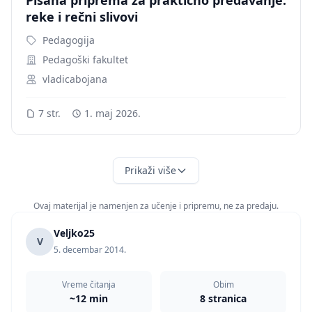
Pisana priprema za praktično predavanje:
reke i rečni slivovi
Pedagogija
Pedagoški fakultet
vladicabojana
7 str.
1. maj 2026.
Prikaži više
Ovaj materijal je namenjen za učenje i pripremu, ne za predaju.
Veljko25
V
5. decembar 2014.
Vreme čitanja
Obim
~12 min
8 stranica