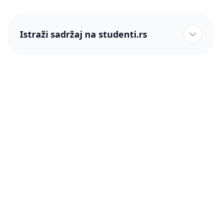
Istraži sadržaj na studenti.rs
studenti.rs naslovnica
Više od 250 hiljada studenata nam je ukazalo poverenje!
studenti.rs
Podrška
O nama
Pomoć
Blog
Kontakt
PRO članstvo (Cene)
Status