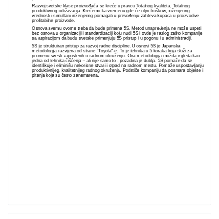
Razvoj svetske klase proizvođača se kreće u pravcu Totalnog kvaliteta, Totalnog
produktivnog održavanja. Krećemo ka vremenu gde će ciljni troškovi, inženjering
vrednosti i simultani inženjering pomagati u prevođenju zahteva kupaca u proizvodive
profitabilne proizvode.
Osnova svemu ovome treba da bude primena 5S. Metod unapređenja ne može uspeti
bez osnova u organizaciji i standardizaciji koju nudi 5S i ovde je razlog zašto kompanije
sa aspiracijom da budu svetske primenjuju 5S pristup i u pogonu i u administraciji.
5S je struktuiran pristup za razvoj radne discipline. U osnovi 5S je Japanska
metodologija razvijena od strane "Toyota"-e. To je tehnika u 5 koraka koja služi za
promenu svesti zaposlenih o radnom okruženju. Ova metodologija možda izgleda kao
jedna od tehnika čišćenja – ali nije samo to , pozadina je dublja. 5S pomaže da se
identifikuje i eliminišu nekorisne stvari i otpad na radnom mestu. Pomaže uspostavljanju
produktivnijeg, kvalitetnijeg radnog okruženja. Podstiče kompaniju da posmara objekte i
pitanja koja su često zanemarena.