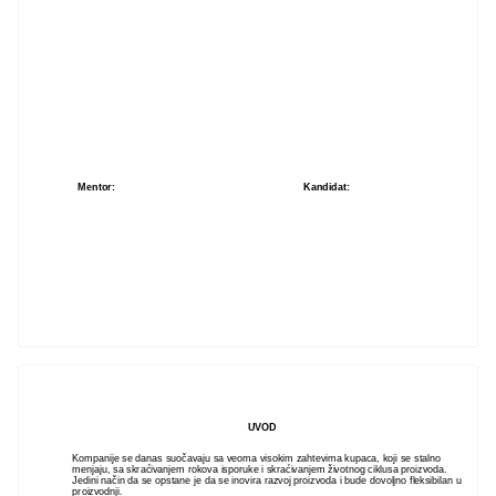
Mentor:
Kandidat:
UVOD
Kompanije se danas suočavaju sa veoma visokim zahtevima kupaca, koji se stalno
menjaju, sa skraćivanjem rokova isporuke i skraćivanjem životnog ciklusa proizvoda.
Jedini način da se opstane je da se inovira razvoj proizvoda i bude dovoljno fleksibilan u
proizvodnji.