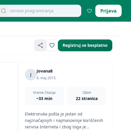
retraži dokumente
Prijava
mikroekonomija pitanja
Registruj se besplatno
Jovana8
J
6. maj 2015.
Vreme čitanja
Obim
~33 min
22 stranica
Elektronska pošta je jedan od
najznačajnijih i najmasovnije korišćenih
servisa Interneta i zbog toga je