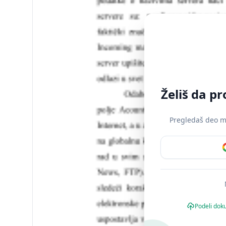
Želiš da p
Pregledaš deo mat
Podeli dok