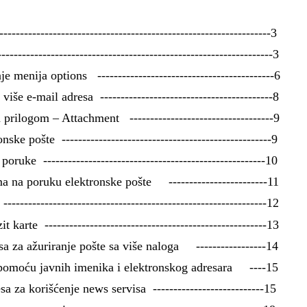
----------------------------------------------------------------3
--------------------------------------------------------------3
 menija options -------------------------------------------6
iše e-mail adresa ------------------------------------------8
 prilogom – Attachment -----------------------------------9
e pošte ---------------------------------------------------9
ruke ------------------------------------------------------10
na poruku elektronske pošte ------------------------11
-------------------------------------------------------------12
 karte ------------------------------------------------------13
 za ažuriranje pošte sa više naloga -----------------14
 pomoću javnih imenika i elektronskog adresara ----15
 za korišćenje news servisa ---------------------------15