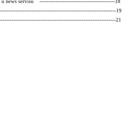
 news servisu ------------------------------------------18
--------------------------------------------------------------19
--------------------------------------------------------------21