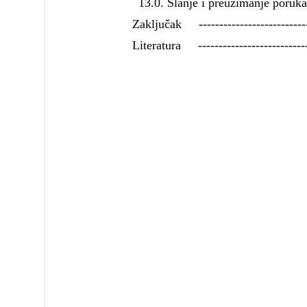
13.0. Slanje i preuzimanje poruka u
Zaključak -----------------------------
Literatura -----------------------------