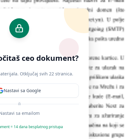
ročitaš ceo dokument?
erijala. Otključaj svih 22 stranica.
Nastavi sa Google
ili
Nastavi sa emailom
ument = 14 dana besplatnog pristupa