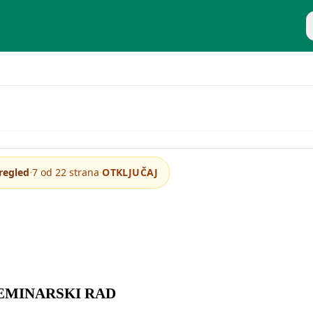
P
outlook – osnovne funkcije
·
·
regled
7 od 22 strana
OTKLJUČAJ
EMINARSKI RAD