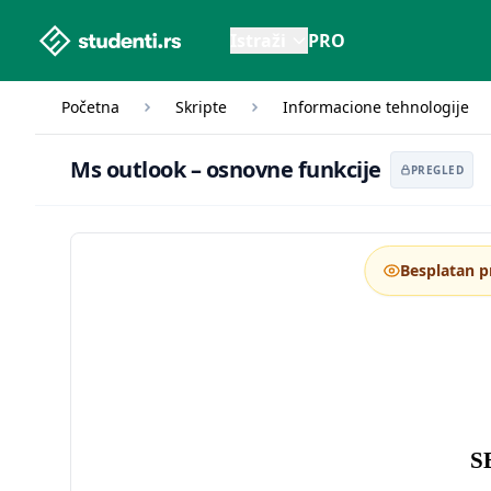
studenti.rs home page
Istraži
PRO
Početna
Skripte
Informacione tehnologije
Ms 
Ms outlook – osnovne funkcije
PREGLED
Besplatan p
S