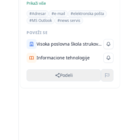
elektronska adresa postala neophodan
Prikaži više
element adresnih podataka savremenog
#Adresar
#e-mail
#elektronska pošta
poslovnog čoveka.
#MS Outlook
#news servis
POVEŽI SE
Visoka poslovna škola strukovnih studija
Informacione tehnologije
Podeli