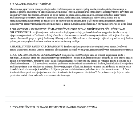
2.ULOGA OBRAZOVANJA U DRUŠTVU
Obrazovanje igra veoma značajnu ulogu u društvu.Obrazujemo se tokom cijelog života,porodice,škole,obrazovanje je
ogledalo društva ono ima nivo samostalnosti.Obrazovanje je proiz.i činilac društvenog razvoja.Obrazovanje je povezano i sa
širomdruštvenom zajednicom.Ostvaruje se preko mnogi institucija,škola,organizacija,vjerskih instit.Škola igra veoma
značajnu ulogu u obrazovanju ona je prenosilac znanja,vještina,navika.Postoje razni vidovi obrazovanja a to su
formalno,neformalno,spontano.Formalno koje se obavlja u institucijama,gdje je učenje osnovna djelatnost.Spontano
svakodnevno obrazovanje,doživotno,obrazujemo se u porodici,društvu,pomoću media.Neformalno ostvaruje se izvan škola
3.OBRAZOVANJE KAO PROIZVOD I ČINILAC DRUŠTVENOG RAZVOJA I DRUŠTVENI POLOŽAJ UČESNIKA U
OBRAZ.PROCESU. Razvoj i uzajamna zavisnost tehnologije,proizvodnje,proizvodnih odnosa,organizacije obrazovanja i
njegove uloge u društvu.Društveni položaj učesnika u obrazovnom procesu klasnoslojna struktura onih koji se obrazuju
mjesto obrazovnih grupa u opštoj društvenoj i klasnoj strukturi.Odnosaktera u obrazovanju i njihovi pogledi na svoj društveni
položaj,stavovi,pogledi društvene sredine na status nastavnog osoblja.
4.ŠIRA DRUŠTVENA ZAJEDNICA I OBRAZOVANJE Izražavanje kroz postojeću ideologiju i javno mjenje.Društveni
odnosi unutar obrazovanja ,odnosi nastavnik učenik,razred kao društvena grupa,problemi društvene hijerarhije u obrazovanju
5.FAZE RAZVOJA SOCIOLOGIJE OBRAZOVANJA 1.faza počinje od 60 godina kada se prikuplja empiriska građa i
materijal .Oslanjanje samo na statistiku ima svoju ograničenost i nedostatke ,često mjenjanje obilježja za koje se prikupljaju
podaci,neprimjerenost,i neupotrebljivost statističke klasifikacije.U ovom periodu koriste se rezultati anketa o soc.porjeklu
učenika i studenata. 2.faza obuhvata teorisku problematizaciju odnosi između obraz.i društva,Empiriska istraživanja daju
značajne podatke o nejednakim uslovima za školovanja,uspjeh u školi, itd.Teoriske rasprave se zadržavaju na analizi veze
između klasa i obrazovanja ,kao i dilema da li je moguće ostvariti društvenu jednakost kroz obrazovne kanale. 3 faza
karekteristike napor i nastojanje da se soc.obraz.karekteristiše kao posebna disciplina.Tačna je konstatacija da je na ovim
prostorima sociol.obraz.zakasnila u svom nastanku i razvoju
1
6.UTICAJ DRUŠTVENIH USLOVA NA FUNKICIONISANJA OBRAZOVNOG SISTEMA.