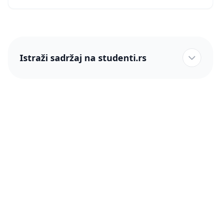
Istraži sadržaj na studenti.rs
studenti.rs naslovnica
Više od 250 hiljada studenata nam je ukazalo poverenje!
studenti.rs
Podrška
O nama
Pomoć