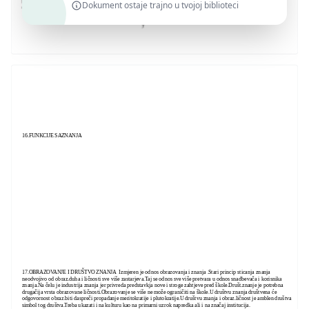
Dokument ostaje trajno u tvojoj biblioteci
16.FUNKCIJE SAZNANJA
17.OBRAZOVANJE I DRUŠTVO ZNANJA Izmjeren je odnos obrazovanja i znanja .Stari princip sticanja znanja
neodvojivo od obraz.duha i ličnosti sve više zastarjeva.Taj se odnos sve više pretvara u odnos snadbevača i korisnika
znanja.Na čelu je industrija znanja jer privreda predstavkja nove i stroge zahtjeve pred škole.Društ.znanje je potrebna
drugačija vrsta obrazovane ličnosti.Obrazovanje se više ne može ograničiti na škole.U društvu znanja društvena će
odgovornost obraz.biti daspreči propadanje meritokratije i plutokratije.U društvu znanja i obraz.ličnost je amblen društva
simbol tog društva.Treba ukazati i na kulturu kao na primarni uzrok napredka ali i na značaj institucija.