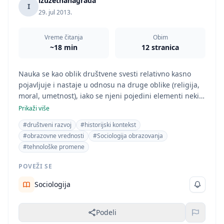
izuzetnanagrada
I
29. jul 2013.
Vreme čitanja
Obim
~18 min
12 stranica
Nauka se kao oblik društvene svesti relativno kasno
pojavljuje i nastaje u odnosu na druge oblike (religija,
moral, umetnost), iako se njeni pojedini elementi nekih
oblasti (fizika, geometrija, matematika, medicina),
Prikaži više
pojavljuju veoma rano.
#društveni razvoj
#historijski kontekst
#obrazovne vrednosti
#Sociologija obrazovanja
#tehnološke promene
POVEŽI SE
Sociologija
Podeli