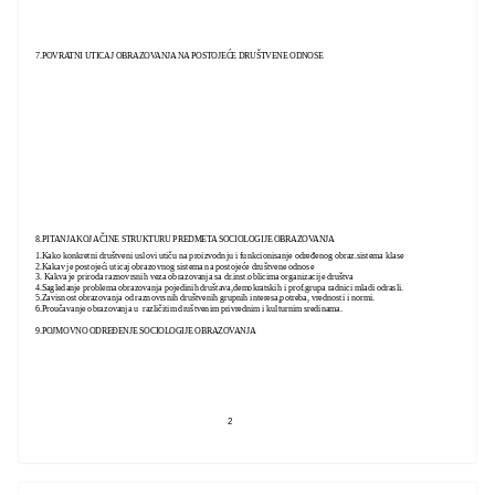
7.POVRATNI UTICAJ OBRAZOVANJA NA POSTOJEĆE DRUŠTVENE ODNOSE
8.PITANJA KOJA ČINE STRUKTURU PREDMETA SOCIOLOGIJE OBRAZOVANJA
1.Kako konkretni društveni uslovi utiču na proizvodnju i funkcionisanje određenog obraz.sistema klase
2.Kakav je postojeći uticaj obrazovnog sistema na postojeće društvene odnose
3. Kakva je priroda raznovrsnih veza obrazovanja sa dr.inst.oblicima organizacije društva
4.Sagledanje problema obrazovanja pojedinih društava,demokratskih i prof.grupa radnici mladi odrasli.
5.Zavisnost obrazovanja od raznovrsnih društvenih grupnih interesa,potreba, vrednosti i normi.
6.Proučavanje obrazovanja u različitim društvenim privrednim i kulturnim sredinama.
9.POJMOVNO ODREĐENJE SOCIOLOGIJE OBRAZOVANJA
2