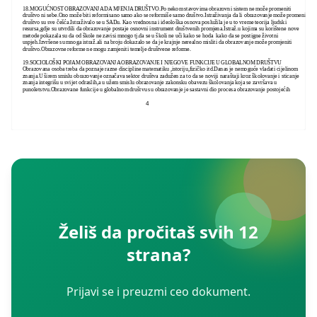
18.MOGUĆNOST OBRAZOVANJA DA MJENJA DRUŠTVO.Po nekom stavovima obrazovni sistem ne može promeniti
društvo ni sebe.Ono može biti reformisano samo ako se reformiše samo društvo.Istraživanja da li obrazovanje može promeniti
društvo su sve češća.Istraživalo se u SADu. Kao vrednosna i ideološka osnova poslužila je u to vreme teorija ljudski
resursa,gdje su utvrdili da obrazovanje postaje osnovni instrument društvenih promjena.Istraž.u kojima su korištene nove
metode pokazala su da od škole ne zavisi mnogo tj.da se u školi ne uči kako se hoda kako da se postigne životni
uspjeh.Izvršene su mnoga istraž.ali na broju dokazalo se da je krajnje nerealno misliti da obrazovanje može promjeniti
društvo.Obrazovne reforme ne mogu zamjeniti temelje društvene reforme.
19.SOCIOLOŠKI POJAM OBRAZOVANJA OBRAZOVANJE I NJEGOVE FUNKCIJE U GLOBALNOM DRUŠTVU
Obrazovana osoba treba da poznaje razne discipline matematiku ,istoriju,fizičko itd.Danas je nemoguće vladati cijelinom
znanja.U širem smislu obrazovanje označava sektor društva zadužen za to da se noviji naraštaji kroz školovanje i sticanje
znanja integrišu u svijet odraslih,a u užem smislu obrazovanje zakonsku obavezu školovanja koja se završava u
punoletstvu.Obrazovane funkcije u globalnom društvu su obrazovanje je sastavni dio procesa obrazovanje postojećih
4
Želiš da pročitaš svih 12
strana?
Prijavi se i preuzmi ceo dokument.