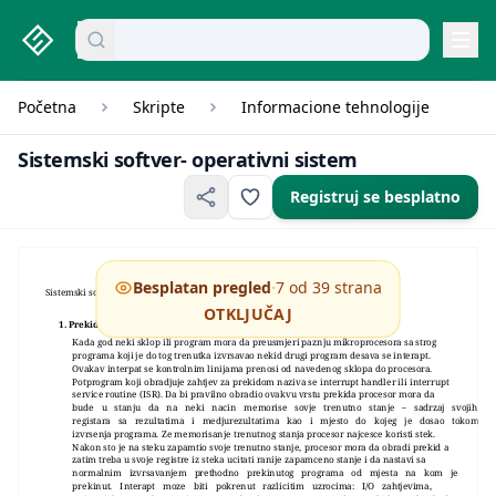
studenti.rs home page
Pretraži dokumente
mikroekonomija pitanja
Navi
Početna
Skripte
Informacione tehnologije
Sistemski
Sistemski softver- operativni sistem
Registruj se besplatno
·
Besplatan pregled
7 od 39 strana
Sistemski softver
OTKLJUČAJ
1. Prekidi (interrupts) str 64.
Kada god neki sklop ili program mora da preusmjeri paznju mikroprocesora sa strog
programa koji je do tog trenutka izvrsavao nekid drugi program desava se interapt.
Ovakav interpat se kontrolnim linijama prenosi od navedenog sklopa do procesora.
Potprogram koji obradjuje zahtjev za prekidom naziva se interrupt handler ili interrupt
service routine (ISR). Da bi pravilno obradio ovakvu vrstu prekida procesor mora da
bude u stanju da na neki nacin memorise sovje trenutno stanje – sadrzaj svojih
registara sa rezultatima i medjurezultatima kao i mjesto do kojeg je dosao tokom
izvrsenja programa. Ze memorisanje trenutnog stanja procesor najcesce koristi stek.
Nakon sto je na steku zapamtio svoje trenutno stanje, procesor mora da obradi prekid a
zatim treba u svoje registre iz steka ucitati ranije zapamceno stanje i da nastavi sa
normalnim izvrsavanjem prethodno prekinutog programa od mjesta na kom je
prekinut. Interapt moze biti pokrenut razlicitim uzrocima: I/O zahtjevima,