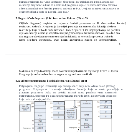
paru sa registrom CS (Code Segment). Zbog toga i CS uvijek mora pokazivati na dio
memorije (segment) u kom se nalazi kod programa koji se trenutno izvrsava. Stvarno
adresa instrukcije se formira pomocu sadrzaja IP i CS. Ovaj nacin adresiranja naziva se
segment:offset a cesto se navodi I kao CS:IP.
7. Registri Code Segment (CS) i Instruction Pointer (IP) str.79
CS(Code Segment) registar se najcesce koristi povezano sa IP (Instruction Pointer)
registrom. Zadatak IP registra je da uvijek pokazuje na memorijsku lokaciju sljedece
instrukcije koja treba da bude izvrsena. Code Segment tj CS uvijek pokazuje na pocetak
dijela memorije u kom je smjesten kod programa koji se trenutno izvrsava. Zajedno ova
dva registra odredjuju tacnu memorijesku lokaciju sa koje mikroprocesor treba da
uzme sljedecu instrukciju. Ovaj nacin adresiranja naziva se Segment:Offset.
4
Maksimalna vrijednost koju moze da drzi neki pokazivacki registar je FFFFh ili 65536.
Zbog toga je maksimalna duzina segmena ogranicena na 64 kB.
8. Izvršenje potprograma i sadržaj steka (sa slikama) str.81
Potprogrami su grupe instrukcija koje su napisane i smjestene odvojeno od glavnog
programa. Potprogrami izvrsavaju odredjene funkcije koje se cesto ponavljaju u
glavnom programu. Kako su prekidi ustvari samo posebna vrsta sistemskih
potporgrama, procesor I u slucaju potprograma mora da izvrsi u osnovi iste operacije
koje radu u slucaju prekida.