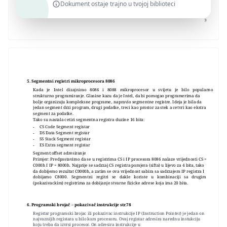
Dokument ostaje trajno u tvojoj biblioteci
5. Segmentni registri mikroprocesora 8086
Kada je Intel dizajnirao 8086 i 8088 mikroprocesor u svijetu je bilo popularno
strukturno programiranje. Glasine kazu da je Intel, da bi pomogao programerima da
bolje organizuju kompleksne programe, napravio segmentne registre. Ideja je bila da
jedan segment drzi program, drugi podatke, treci kao prostor za stek a cetvri kao ekstra
segment za podatke.
Tako su nastala cetiri segmentna registra duzine 16 bita:
CS Code Segment registar
-
DS Data Segment registar
-
SS Stack Segment registar
-
ES Extra segment registar
-
Segment:offset adresiranje
Primjer: Predpostavimo da se u registrima CS i IP procesora 8086 nalaze vrijednosti CS =
C000h I IP = 8000h. Najprije se sadrzaj CS registra pomjera (sifta) u lijevo za 4 bita, tako
da dobijemo rezultat C0000h, a zatim se ova vrijednost sabira sa sadrzajem IP registra I
dobijamo C8000. Segmentni regitri se dakle koriste u kombinaciji sa drugim
(pokazivackim) registrima za dobijanje stvarne fizicke adrese koja ima 20 bita.
6. Programski brojač – pokazivač instrukcije str.78
Registar programski brojac ili pokazivac instrukcije IP (Instruction Pointer) je jedan on
najvaznijih registara u bilo kom procesoru. Ovaj registar adresira narednu instukciju
koju treba da izvrsi procesor. On adresira instrukcije u