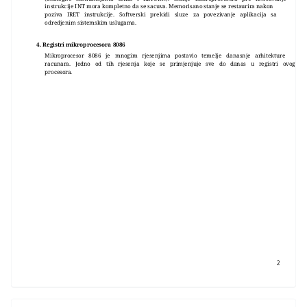
instrukcije INT mora kompletno da se sacuva. Memorisano stanje se restaurira nakon
poziva IRET instrukcije. Softverski prekidi sluze za povezivanje aplikacija sa
odredjenim sistemskim uslugama.
4. Registri mikroprocesora 8086
Mikroprocesor 8086 je mnogim rjesenjima postavio temelje danasnje arhitekture
racunara. Jedno od tih rjesenja koje se primjenjuje sve do danas u registri ovog
procesora.
2