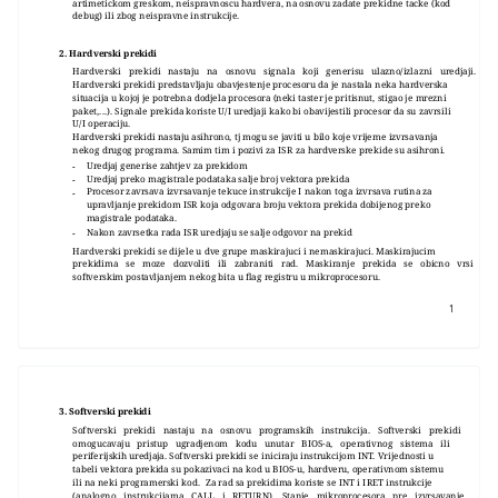
artimetickom greskom, neispravnoscu hardvera, na osnovu zadate prekidne tacke (kod
debug) ili zbog neispravne instrukcije.
2. Hardverski prekidi
Hardverski prekidi nastaju na osnovu signala koji generisu ulazno/izlazni uredjaji.
Hardverski prekidi predstavljaju obavjestenje procesoru da je nastala neka hardverska
situacija u kojoj je potrebna dodjela procesora (neki taster je pritisnut, stigao je mrezni
paket,...). Signale prekida koriste U/I uredjaji kako bi obavijestili procesor da su zavrsili
U/I operaciju.
Hardverski prekidi nastaju asihrono, tj mogu se javiti u bilo koje vrijeme izvrsavanja
nekog drugog programa. Samim tim i pozivi za ISR za hardverske prekide su asihroni.
Uredjaj generise zahtjev za prekidom
-
Uredjaj preko magistrale podataka salje broj vektora prekida
-
Procesor zavrsava izvrsavanje tekuce instrukcije I nakon toga izvrsava rutina za
-
upravljanje prekidom ISR koja odgovara broju vektora prekida dobijenog preko
magistrale podataka.
Nakon zavrsetka rada ISR uredjaju se salje odgovor na prekid
-
Hardverski prekidi se dijele u dve grupe maskirajuci i nemaskirajuci. Maskirajucim
prekidima se moze dozvoliti ili zabraniti rad. Maskiranje prekida se obicno vrsi
softverskim postavljanjem nekog bita u flag registru u mikroprocesoru.
1
3. Softverski prekidi
Softverski prekidi nastaju na osnovu programskih instrukcija. Softverski prekidi
omogucavaju pristup ugradjenom kodu unutar BIOS-a, operativnog sistema ili
periferijskih uredjaja. Softverski prekidi se iniciraju instrukcijom INT. Vrijednosti u
tabeli vektora prekida su pokazivaci na kod u BIOS-u, hardveru, operativnom sistemu
ili na neki programerski kod. Za rad sa prekidima koriste se INT i IRET instrukcije
(analogno instrukcijama CALL i RETURN). Stanje mikroprocesora pre izvrsavanje