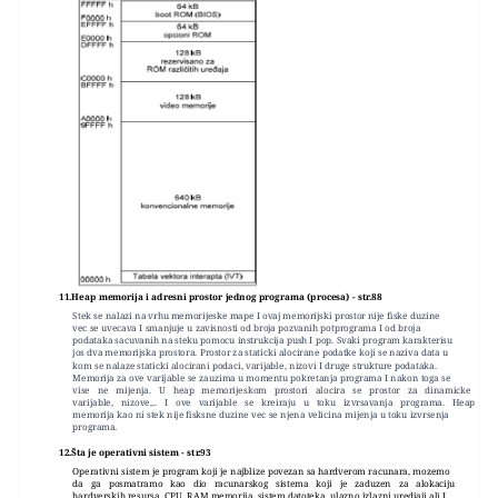
11.Heap memorija i adresni prostor jednog programa (procesa) - str.88
Stek se nalazi na vrhu memorijeske mape I ovaj memorijski prostor nije fiske duzine
vec se uvecava I smanjuje u zavisnosti od broja pozvanih potprograma I od broja
podataka sacuvanih na steku pomocu instrukcija push I pop. Svaki program karakterisu
jos dva memorijska prostora. Prostor za staticki alocirane podatke koji se naziva data u
kom se nalaze staticki alocirani podaci, varijable, nizovi I druge strukture podataka.
Memorija za ove varijable se zauzima u momentu pokretanja programa I nakon toga se
vise ne mijenja. U heap memorijeskom prostori alocira se prostor za dinamicke
varijable, nizove,.. I ove varijable se kreiraju u toku izvrsavanja programa. Heap
memorija kao ni stek nije fisksne duzine vec se njena velicina mijenja u toku izvrsenja
programa.
12.Šta je operativni sistem - str.93
Operativni sistem je program koji je najblize povezan sa hardverom racunara, mozemo
da ga posmatramo kao dio racunarskog sistema koji je zaduzen za alokaciju
hardverskih resursa. CPU, RAM memorija, sistem datoteka, ulazno izlazni uredjaji ali I