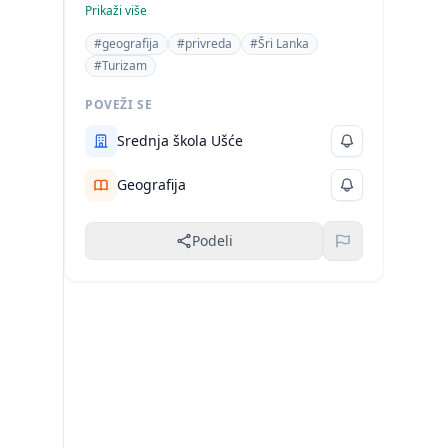
karakteristike, istorija i privreda.
Prikaži više
#geografija
#privreda
#Šri Lanka
#Turizam
POVEŽI SE
Srednja škola Ušće
Geografija
Podeli