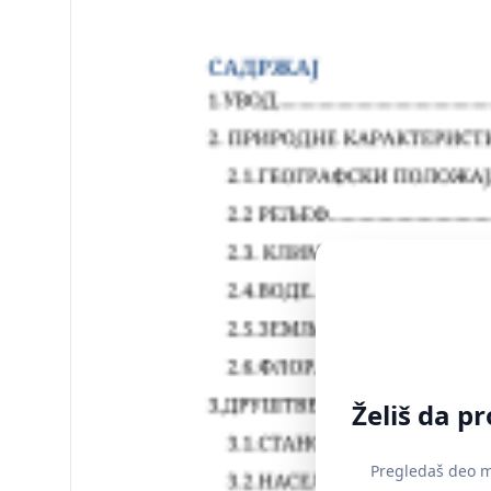
Želiš da p
Pregledaš deo ma