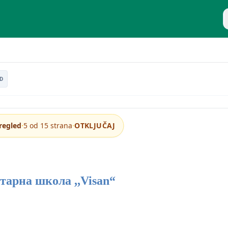
P
imena informatike u zdravstvu
D
·
·
regled
5 od 15 strana
OTKLJUČAJ
тарна школа ,,Visan“