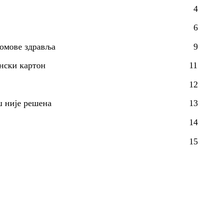
4
6
омове здравља
9
нски картон
11
12
ш није решена
13
14
15