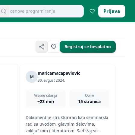
retraži dokumente
Prijava
mikroekonomija pitanja
Registruj se besplatno
maricamacapavlovic
M
30. avgust 2024.
Vreme čitanja
Obim
~23 min
15 stranica
Dokument je strukturiran kao seminarski
rad sa uvodom, glavnim delovima,
zaključkom i literaturom. Sadržaj se