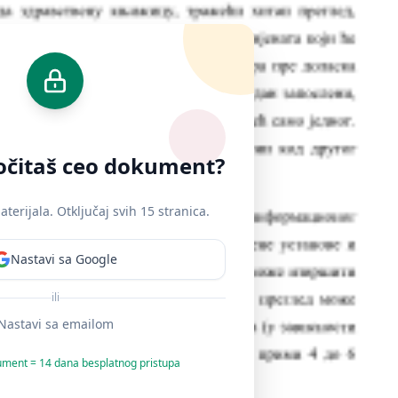
ročitaš ceo dokument?
erijala. Otključaj svih 15 stranica.
Nastavi sa Google
ili
Nastavi sa emailom
ument = 14 dana besplatnog pristupa