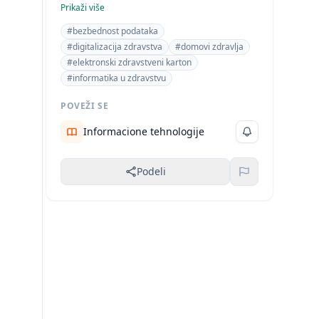
fokusira na primenu informatike u
Prikaži više
zdravstvenom sektoru, konkretno u
#bezbednost podataka
domovima zdravlja. Korišćena je
#digitalizacija zdravstva
#domovi zdravlja
formalna struktura pisanja tipična za
#elektronski zdravstveni karton
akademske radove. Tematika jasno spada
#informatika u zdravstvu
u oblast zdravstva/medicine.
POVEŽI SE
Informacione tehnologije
Podeli