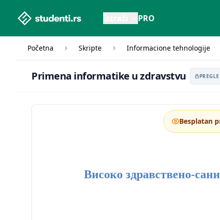
studenti.rs home page
Istraži
PRO
Početna
Skripte
Informacione tehnologije
Pr
Primena informatike u zdravstvu
PREGLE
Besplatan p
Високо здравствено-сани