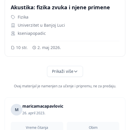
Akustika: fizika zvuka i njene primene
Fizika
Univerzitet u Banjoj Luci
kseniapopadic
10 str.
2. maj 2026.
Prikaži više
Ovaj materijal je namenjen za učenje i pripremu, ne za predaju.
maricamacapavlovic
M
26. april 2023.
Vreme čitanja
Obim