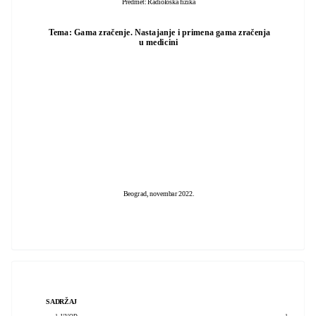
Predmet: Radiološka fizika
Tema: Gama zračenje. Nastajanje i primena gama zračenja
u medicini
Beograd, novembar 2022.
SADRŽAJ