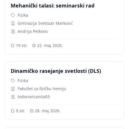
Mehanički talasi: seminarski rad
Fizika
Gimnazija Svetozar Marković
Andrija Petkovic
19 str.
22. maj 2026.
Dinamičko rasejanje svetlosti (DLS)
Fizika
Fakultet za fizičku hemiju
todorovicanita03
9 str.
28. maj 2026.