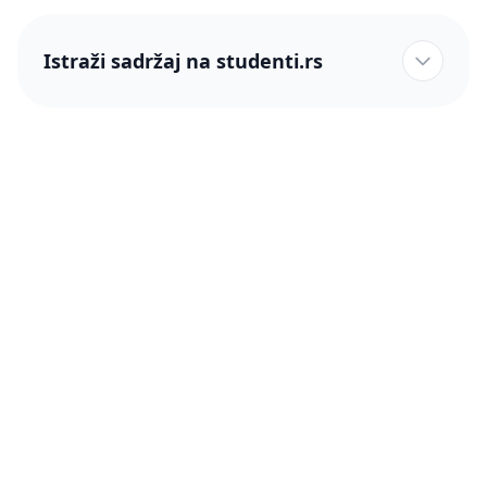
Istraži sadržaj na studenti.rs
studenti.rs naslovnica
Više od 250 hiljada studenata nam je ukazalo poverenje!
studenti.rs
Podrška
O nama
Pomoć
Blog
Kontakt
PRO članstvo (Cene)
Status
Šta je PRO članstvo