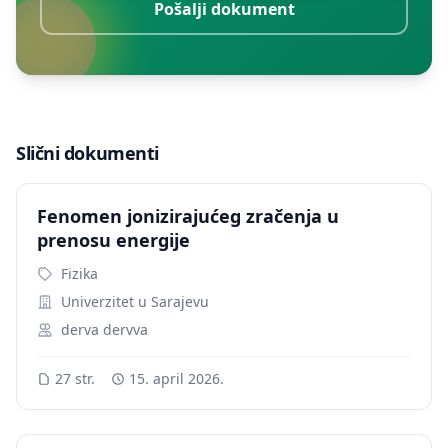
Pošalji dokument
Slični dokumenti
Fenomen jonizirajućeg zračenja u
prenosu energije
Fizika
Univerzitet u Sarajevu
derva dervva
27 str.
15. april 2026.