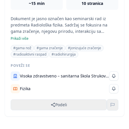
~15 min
10 stranica
Dokument je jasno označen kao seminarski rad iz
predmeta Radiološka fizika. Sadržaj se fokusira na
gama zračenje, njegovu prirodu, interakciju sa
materijom i primenu u medicini, posebno u kontekstu
Prikaži više
gama noža. Detaljno se objašnjavaju fizikalni principi i
#gama nož
#gama zračenje
#jonizujuće zračenje
procesi povezani sa gama zračenjem, što ukazuje na
#radioaktivni raspad
#radiohirurgija
oblast fizike kao glavnu oblast studija.
POVEŽI SE
Visoka zdravstveno – sanitarna škola Strukovnih studija “VISAN”
Fizika
Podeli