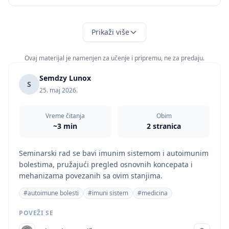
Prikaži više
Ovaj materijal je namenjen za učenje i pripremu, ne za predaju.
Semdzy Lunox
S
25. maj 2026.
Vreme čitanja
Obim
~3 min
2 stranica
Seminarski rad se bavi imunim sistemom i autoimunim
bolestima, pružajući pregled osnovnih koncepata i
mehanizama povezanih sa ovim stanjima.
#autoimune bolesti
#imuni sistem
#medicina
POVEŽI SE