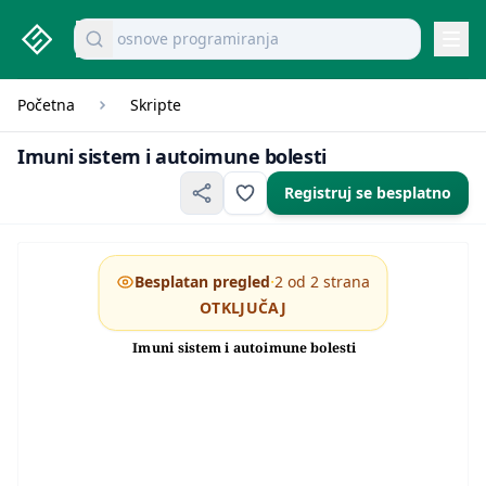
studenti.rs home page
Pretraži dokumente
osnove programiranja
Navi
Početna
Skripte
Imuni sistem i autoimune bolesti
Imuni sistem i autoimune bolesti
Registruj se besplatno
·
Besplatan pregled
2 od 2 strana
OTKLJUČAJ
SEMINARSKI RAD
Imuni sistem i autoimune bolesti