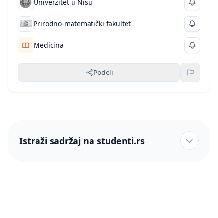
Univerzitet u Nišu
Prirodno-matematički fakultet
Medicina
Podeli
Istraži sadržaj na studenti.rs