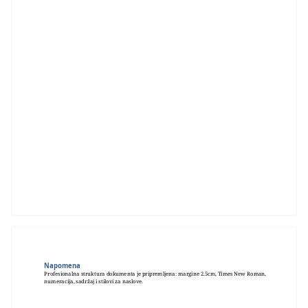
Napomena
Profesionalna struktura dokumenta je pripremljena: margine 2.5cm, Times New Roman,
numeracija, sadržaj i stilovi za naslove.