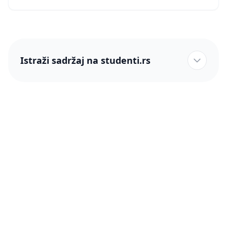
Istraži sadržaj na studenti.rs
studenti.rs naslovnica
Više od 250 hiljada studenata nam je ukazalo poverenje!
studenti.rs
Podrška
O nama
Pomoć