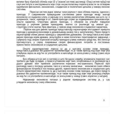
велики број пореских облика који се у сваком систему разликују. Овај систем представљ
скуп института и инструмената који стоје на располагању пореској власти за остваривањ
одређених фискалних, економских, социјалних и политичких циљева у оквиру економско
система.
Порески систем једне земље чини укупност свих облика пореза, односно јав
прихода. У савременим привредним системима јавни приходи имају значајну 
економску и социјалну улогу, и јављају се у веома различитим облицима као што су: пор
доприноси, таксе, накнаде и сл. Јавни приходи служе за подмиривање трошкова који им
општи карактер. Структура јавних прихода, с обзиром на учешће појединих ка
прихода у укупним јавним приходима, знатно се разликује од земље до з
структуру утиче знатан број фактора, у првом реду економско-социјалног карактера.
Порези као део јавних прихода представљају најзначајнији инструмент прикупљањ
прихода у државној економији и доживљавају развој тек у капитализму. Порез представ
најзначајнији облик јавних прихода у савременим државама. Он представља инструмент
јавних прихода којим држава, укључујући и ниже политичко-територијалне заједнице, од
субјеката под својом пореском влашћу принудно узима новчана средства, без непосред
противуслуге, у сврху покривања својих финансијских потреба и постизања др
првенствено економских и социјалних циљева.
Опште карактеристике пореза су да у његовој основи лежи принуда, д
представља давање без директне проивнакнаде; то је такав приход код којег није унапр
утврђена сврха за коју ће се употребити и наплаћује се искључиво у новцу (само изузетн
натури).
Без обзира што је реч о систему и што би однос између елемената пореског систе
требало да буде складан, у пракси углавном није тако; опорезивање се разликује од јед
друге државе због примене различитих пореских инструмената. Порески пропи
разликују како у погледу циљева, тако и у начину захватања економске снаге обвезник
финансијских потреба и постизања других, првенствено економских и социјалних циљева
Опште карактеристике пореза су да у његовој основи лежи принуда, да порез представ
давање без директне проивнакнаде; то је такав приход код којег није унапред утврђена 
за коју ће се употребити и наплаћује се искључиво у новцу (само изузетно у натури).
Најважније економско питање у једном привредном систему је, у суштин
утврдити економску снагу обвезника.
3