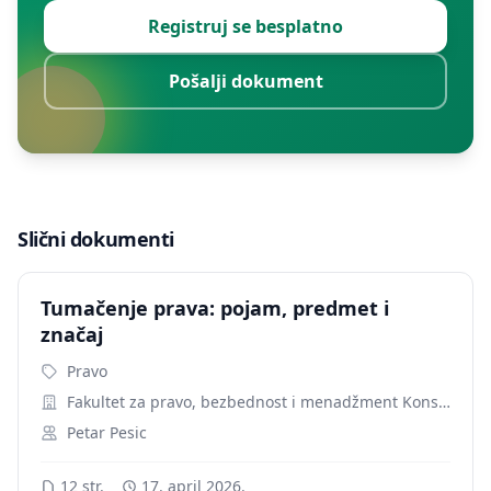
Registruj se besplatno
Pošalji dokument
Slični dokumenti
Tumačenje prava: pojam, predmet i
značaj
Pravo
Fakultet za pravo, bezbednost i menadžment Konstantin Veliki
Petar Pesic
12 str.
17. april 2026.