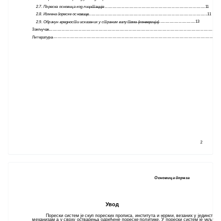
2.7. Пореска основица код лицитације
......................................................................................................11
2.8. Измена пореске основице
...................................................................................................................11
......................................................13
2.9. Обрачун вредности исказаних у страним валутама (конверзија)
.......................................................................................................................................................14
Закључак
....................................................................................................................................................15
Литература
2
Основица пореза
Увод
Порески систем је скуп пореских прописа, института и норми, везаних у јединстве
механизам а у сврху остварења одређене пореске политике. У порески систем је укључе