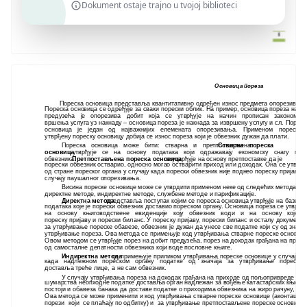
Dokument ostaje trajno u tvojoj biblioteci
Основица пореза
Пореска основица представља квантитативно одређен износ предмета опорезивањ
Пореска основица се одређује за сваки порески облик. На пример, основица пореза на д
предузећа је опорезива добит која се утврђује на начин прописан законом, 
вршења услуга уз накнаду – основица пореза је накнада за извршену услугу и сл. Порес
основица је један од најважнијих елемената опорезивања. Применом пореске
утврђену пореску основицу добија се износ пореза који је обвезник дужан да плати.
Пореска основица може бити: стварна и претпостављена.
Стварна пореска
основица
утврђује се на основу података који одражавају економску снагу пор
обвезника.
Претпостављена пореска основица
се утврђује на основу претпоставке да је
порески обвезник остварио, односно могао остварити приход или доходак. Она се утврђу
од стране пореског органа у случају када порески обвезник није поднео пореску пријаву 
случају паушалног опорезивања.
Висина пореске основице може се утврдити применом неке од следећих метода:
директне методе, индиректне методе, службене методе и парификације.
Директна метода
представља поступак којим се пореска основица утврђује на бази
података које је порески обвезник доставио пореском органу. Основица пореза се утврђу
на основу књиговодствене евиденције коју обвезник води и на основу које ј
пореску пријаву и порески биланс. У пореску пријаву, порески биланс и осталу документ
за утврђивање пореске обавезе, обвезник је дужан да унесе све податке који су од знача
утврђивање пореза. Ова метода се примењује код утврђивања стварне пореске основиц
Овом методом се утврђује порез на добит предузећа, порез на доходак грађана на прих
од самосталне делатности обвезника који воде пословне књиге.
Индиректна метода
се примењује приликом утврђивања пореске основице у случају
када надлежном пореском органу податке од значаја за утврђивање пореске
доставља треће лице, а не сам обвезник.
У случају утврђивања пореза на доходак грађана на приходе од пољопривреде и
шумарства неопходне податке доставља орган надлежан за вођење катастарских књига;
постоји и обавеза банака да доставе податке о приходима обвезника на жиро рачуну, и с
Ова метода се може применити и код утврђивања стварне пореске основице (аконтацио
порези који се плаћају по одбитку) и за утврђивање претпостављене пореске основице