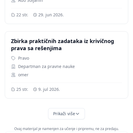
Ado Soljanin
22 str.
29. jun 2026.
Zbirka praktičnih zadataka iz krivičnog
prava sa rešenjima
Pravo
Departman za pravne nauke
omer
25 str.
9. jul 2026.
Prikaži više
Ovaj materijal je namenjen za učenje i pripremu, ne za predaju.