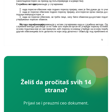
(аконтациони порез на приход од пољопривреде и шумарства).
Службена метода
се примењује у случајевима:

када порески обвезник није поднео пореску пријаву, иако је био дужан да то учини;
када је порески обвезник поднео пореску пријаву, али порески орган сматра да су

подаци неверодостојни, и

када ни порески обвезник, ни треће лице, нису били обавезни да доставе податке 
утврђивање пореске обавезе.
Метода парификације
се примењује у истим случајевима када и службена метода. Од
службене методе разликује се по томе што порески орган не утврђује пореску основицу 
основу података које је сам прикупио, већ пореску основицу утврђује на основу поређењ
другим обвезницима исте делатности који своју делатност обављају под приближно исти
5
Želiš da pročitaš svih 14
strana?
Prijavi se i preuzmi ceo dokument.