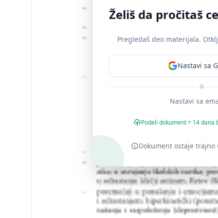
Želiš da pročitaš 
Pregledaš deo materijala. Otklj
Nastavi sa 
ili
Nastavi sa em
Podeli dokument = 14 dana 
Dokument ostaje trajno u