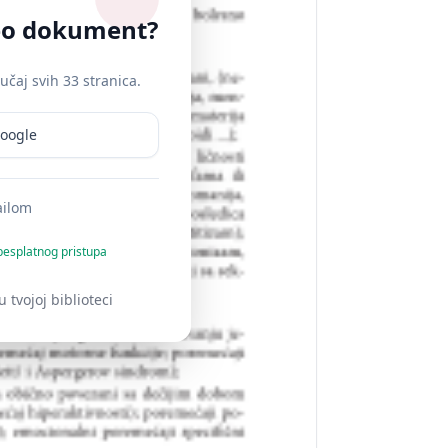
ceo dokument?
učaj svih 33 stranica.
Google
ailom
besplatnog pristupa
 tvojoj biblioteci