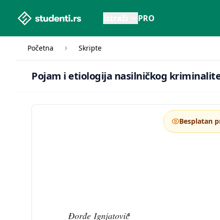
studenti.rs home page
Istraži
PRO
Početna
Skripte
Pojam i etiologija nasilničkog krimin
Pojam i etiologija nasilničkog kriminalit
Besplatan p
Đorđe Ignjatović
*