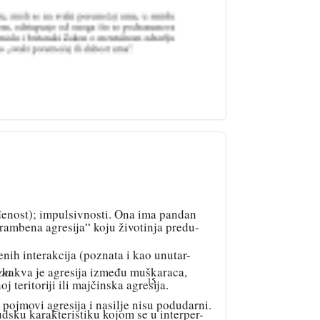
jeđenost); impulsivnosti. Ona ima pandan
brambena agresija“ koju životinja predu-
nih interakcija (poznata i kao unutar-
ion
) kakva je agresija između muškaraca,
15
 teritoriji ili majčinska agresija.
 pojmovi agresija i nasilje nisu podudarni.
udsku karakteristiku kojom se u interper-