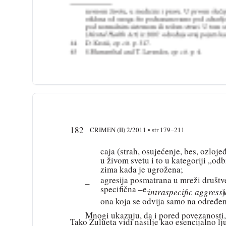
182
CRIMEN (II) 2/2011 • str 179–211
caja (strah, osujećenje, bes, ozlo
u živom svetu i to u kategoriji „od
zima kada je ugrožena;
agresija posmatrana u mreži društve
–
specifična –e.
intraspecific aggress
ona koja se odvija samo na određenoj
Mnogi ukazuju, da i pored povezanosti,
Tako Zulueta vidi nasilje kao esencijalno lj