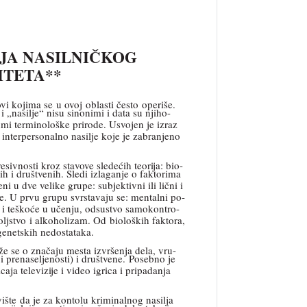
IJA NASILNIČKOG
ITETA**
vi kojima se u ovoj oblasti često operiše.
i „nasilje“ nisu sinonimi i data su njiho-
mi terminološke prirode. Usvojen je izraz
interpersonalno nasilje koje je zabranjeno
ivnosti kroz stavove sledećih teorija: bio-
ih i društvenih. Sledi izlaganje o faktorima
i u dve velike grupe: subjektivni ili lični i
ške. U prvu grupu svrstavaju se: mentalni po-
st i teškoće u učenju, odsustvo samokontro-
dovoljstvo i alkoholizam. Od bioloških faktora,
 genetskih nedostataka.
aže se o značaju mesta izvršenja dela, vru-
i prenaseljenosti) i društvene. Posebno je
aja televizije i video igrica i pripadanja
ište da je za kontolu kriminalnog nasilja