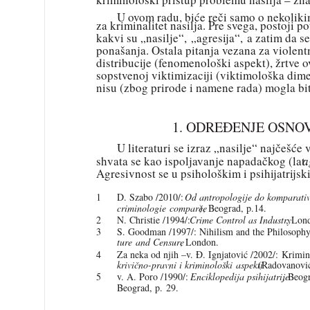
U ovom radu, biće reči samo o nekoli
za kriminalitet nasilja. Pre svega, postoji
kakvi su „nasilje“, „agresija“, a zatim da 
ponašanja. Ostala pitanja vezana za violent
distribucije (fenomenološki aspekt), žrtve 
sopstvenoj viktimizaciji (viktimološka dim
nisu (zbog prirode i namene rada) mogla bi
1. ODREĐENJE OSNO
U literaturi se izraz „nasilje“ najčešće
shvata se kao ispoljavanje napadačkog (lat
a
Agresivnost se u psihološkim i psihijatrijs
1
D. Szabo /2010/:
Od antropologije do komparativ
criminologie comparée
), Beograd, p.14.
2
N. Christie /1994/:
Crime Control as Industry
, Lon
3
S. Goodman /1997/: Nihilism and the Philosophy
ture and Censure
, London.
4
Za neka od njih –v. Đ. Ignjatović /2002/: Krimino
krivično-pravni i kriminološki aspekti
(Radovanović 
5
v. A. Poro /1990/:
Enciklopedija psihijatrije
, Beog
Beograd, p. 29.