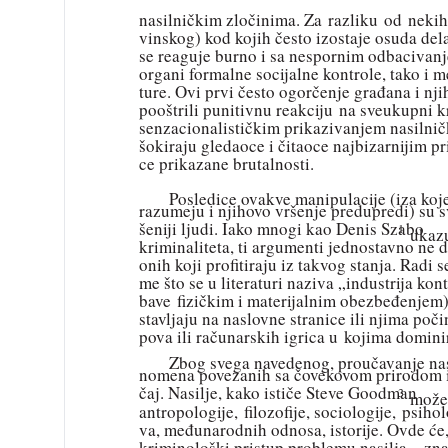
nasilničkim zločinima. Za razliku od nekih
vinskog) kod kojih često izostaje osuda del
se reaguje burno i sa nespornim odbaciva
organi formalne socijalne kontrole, tako i m
ture. Ovi prvi često ogorčenje građana i nji
pooštrili punitivnu reakciju na sveukupni 
senzacionalističkim prikazivanjem nasilnič
šokiraju gledaoce i čitaoce najbizarnijim p
ce prikazane brutalnosti.
Posledice ovakve manipulacije (iza koje
razumeju i njihovo vršenje predupredi) su sv
šeniji ljudi. Iako mnogi kao Denis Szabo
1
ukazu
kriminaliteta, ti argumenti jednostavno ne 
onih koji profitiraju iz takvog stanja. Radi
me što se u literaturi naziva „industrija kon
bave fizičkim i materijalnim obezbeđenjem),
stavljaju na naslovne stranice ili njima počin
pova ili računarskih igrica u kojima domini
Zbog svega navedenog, proučavanje nasil
nomena povezanih sa čovekovom prirodom i
čaj. Nasilje, kako ističe Steve Goodman
3
možem
antropologije, filozofije, sociologije, psihol
va, međunarodnih odnosa, istorije. Ovde će
kriminološki pristup problemu nasilja – znač