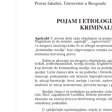
Pravni fakultet, Univerzitet u Beogradu
POJAM I ETIOLOG
KRIMINAL
Apstrakt
: U prvom delu rada objašnjeni su pojmo
Naglašeno je da termini „agresija“, „agresivnost“ 
va moguća značenja kako bi se izbegli nesporazu
„kriminalno nasilje“ kao odgovarajuća oznaka za 
normama krivičnog prava.
Zatim je ukazano na moguća objašnjenja agres
loških, psihodinamičkih, teorija učenja, kognitivn
koji dovode do kriminalnog nasilja; oni su podeljen
spoljni. Lični činioci dele se na psihičke i biolo
remećaji, psihopatske crte ličnosti, hiperaktvino
le, uticaji frustracije, besa, mržnje i zavisti, za
analizira se uticaj testosterona, povreda mozga i
Spoljni činioci su podeljeni na prirodne (izl
ćini, buci, zagađenosti vazduha, ličnom prostoru 
ukazano na značaj procesa društvenog učenja, utic
određenoj potkulturi.
U zaključnim razmatranjima, izneto je stanov