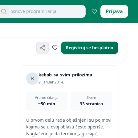
retraži dokumente
Prijava
mikroekonomija pitanja
Registruj se besplatno
kebab_sa_svim_prilozima
K
9. januar 2014.
Vreme čitanja
Obim
~50 min
33 stranica
U prvom delu rada objašnjeni su pojmovi
kojima se u ovoj oblasti često operiše.
Naglašeno je da termini „agresija“,