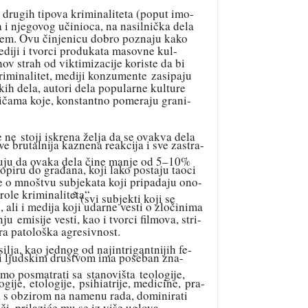
 drugih tipova kriminaliteta (poput imo-
a i njegovog učinioca, na nasilnička dela
njem. Ovu činjenicu dobro poznaju kako
ediji i tvorci produkata masovne kul-
hov strah od viktimizacije koriste da bi
kriminalitet, mediji konzumente zasipaju
kih dela, autori dela popularne kulture
ričama koje, konstantno pomeraju grani-
 ne stoji iskrena želja da se ovakva dela
e brutalnija kaznena reakcija i sve zastra-
ju da ovaka dela čine manje od 5–10%
dopiru do građana, koji lako postaju taoci
 se o mnoštvu subjekata koji pripadaju ono-
trole kriminaliteta“
2
(svi subjekti koji se
 ali i medija koji udarne vesti o zločinima
ju emisije vesti, kao i tvorci filmova, stri-
ra patološka agresivnost.
ja, kao jednog od najintrigantnijih fe-
 ljudskim društvom ima poseban zna-
o posmatrati sa stanovišta teologije,
ogije, etologije, psihiatrije, medicine, pra-
, s obzirom na namenu rada, dominirati
i, prilaziće mu se iz više uglova.