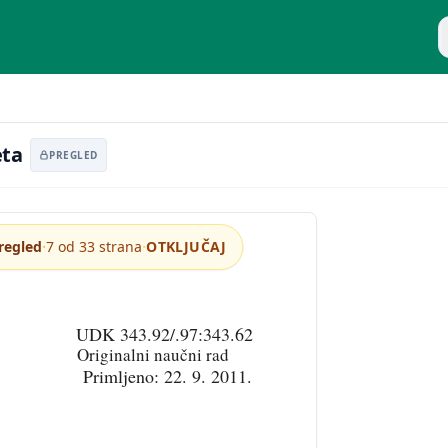
P
aliteta
eta
PREGLED
·
·
regled
7 od 33 strana
OTKLJUČAJ
UDK 343.92/.97:343.62
Originalni naučni rad
Primljeno: 22. 9. 2011.