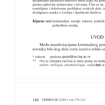
neophodno preduzeti mnoštvo mera kako na poten
prema njihovim učiniocima i žrtvama. Čini se da
osmišljene i delotvorne profilakse ovakvih dela,
dostignuća nauka o čoveku i ljudskom društvu.
Ključne reči
: kriminalitet, nasilje, faktori, psihič
potkultura nasilja.
UVOD
Među manifestacijama kriminalnog ponaš
novnika bilo kog dela sveta izaziva toliko s
* redovni
profesor,
ignjat@ius.bg.ac.rs
**
Ovo je izmenjen rad koji je autor poslao na međ
nalitet: etiologija, fenomenologija, suzbijanje
koji je
180
CRIMEN (II) 2/2011 • str 179–211