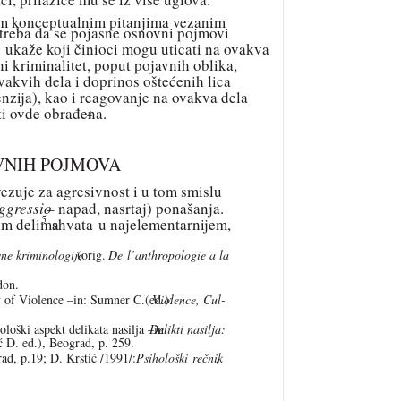
kim konceptualnim pitanjima vezanim
 potreba da se pojasne osnovni pojmovi
se ukaže koji činioci mogu uticati na ovakva
ni kriminalitet, poput pojavnih oblika,
ovakvih dela i doprinos oštećenih lica
enzija), kao i reagovanje na ovakva dela
ti ovde obrađena.
4
VNIH POJMOVA
 vezuje za agresivnost i u tom smislu
.
ggressio
– napad, nasrtaj) ponašanja.
5
kim delima
shvata u najelementarnijem,
ne kriminologije
(orig.
De l’anthropologie a la
don.
 of Violence –in: Sumner C.(ed.):
Violence, Cul-
loški aspekt delikata nasilja –in:
Delikti nasilja:
D. ed.), Beograd, p. 259.
rad, p.19; D. Krstić /1991/:
Psihološki rečnik
,