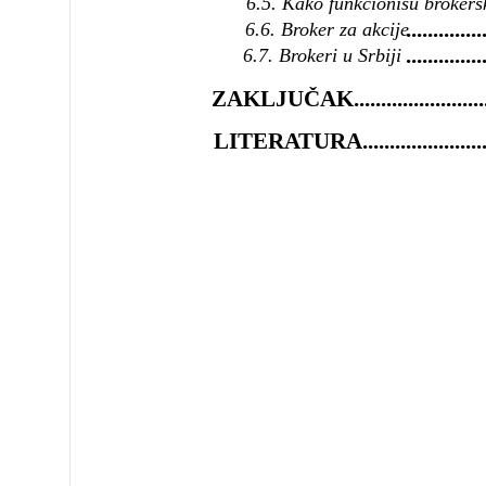
6.5. Kako funkcionišu brokersk
..............
6.6. Broker za akcije
...............
6.7. Brokeri u Srbiji
ZAKLJUČAK.................................
LITERATURA................................