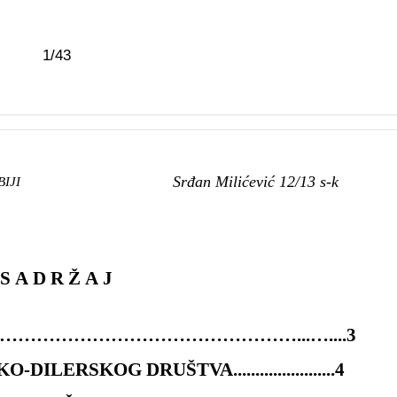
1/43
Srđan Milićević 12/13 s-k
DRUŠTVA U SRBIJI
S A D R Ž A J
………………………………………...…....3
ILERSKOG DRUŠTVA.......................4