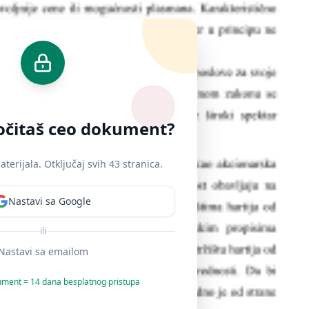
ročitaš ceo dokument?
erijala. Otključaj svih 43 stranica.
Nastavi sa Google
ili
Nastavi sa emailom
ument = 14 dana besplatnog pristupa