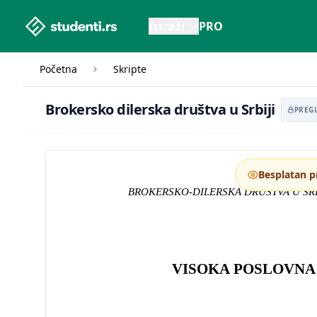
studenti.rs home page
Istraži
PRO
Početna
Skripte
Brokersko dilerska društva u Srbiji
Brokersko dilerska društva u Srbiji
PREG
Besplatan p
BROKERSKO-DILERSKA 
VISOKA POSLOVNA