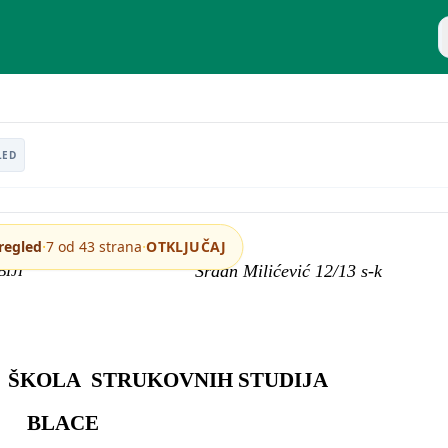
P
LED
·
·
regled
7 od 43 strana
OTKLJUČAJ
Srđan Milićević 12/13 s-k
DRUŠTVA U SRBIJI
 ŠKOLA STRUKOVNIH STUDIJA
BLACE