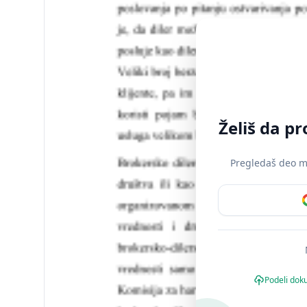
Želiš da p
Pregledaš deo mat
Podeli dok