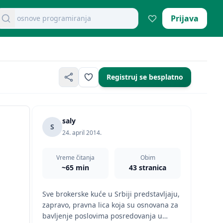
retraži dokumente
Prijava
osnove programiranja
Registruj se besplatno
saly
S
24. april 2014.
Vreme čitanja
Obim
~65 min
43 stranica
Sve brokerske kuće u Srbiji predstavljaju,
zapravo, pravna lica koja su osnovana za
bavljenje poslovima posredovanja u