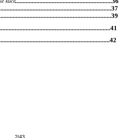
...............................................................36
e kuće
.........................................................................37
........................................................................39
...............................................................41
..............................................................42
2/43