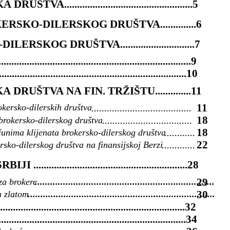
................................................5
SKO-DILERSKOG DRUŠTVA..............6
KOG DRUŠTVA.............................7
...........................................................................9
.........................................................................10
RUŠTVA NA FIN. TRŽIŠTU..............11
.......................................
11
kersko-dilerskih društva
...................................
18
 brokersko-dilerskog društva
............
18
ačunima klijenata brokersko-dilerskog društva
.............
22
ersko-dilerskog društva na finansijskoj Berzi
....................................................28
29
za brokere
......................................................................
30
u zlatom
.........................................................................
........................................................................32
.........................................................................34