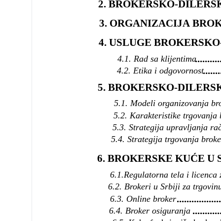
2. BROKERSKO-DILERSKA DRUŠTVA..
3. ORGANIZACIJA BROKER
4. USLUGE BROKERSKO-DILERS
..........
4.1. Rad sa klijentima
.......
4.2. Etika i odgovornost
5. BROKERSKO-DILERSKA D
5.1. Modeli organizovanja bro
5.2. Karakteristike trgovanja
5.3. Strategija upravljanja r
5.4. Strategija trgovanja brok
6. BROKERSKE KUĆE U SRBIJI ........
6.1.Regulatorna tela i licenca 
6.2. Brokeri u Srbiji za trgovin
..................
6.3. Online broker
...........
6.4. Broker osiguranja