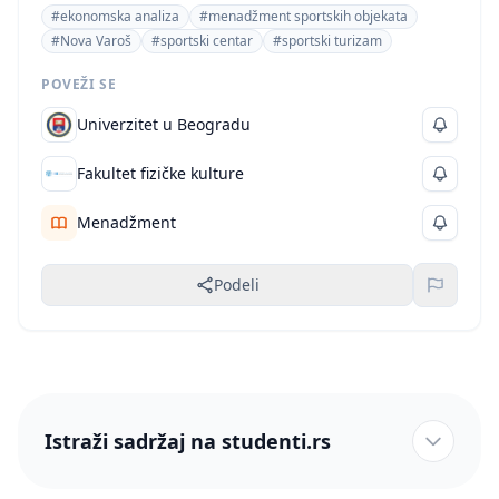
menadžment. Oblast studija je očigledno sport, zbog
#ekonomska analiza
#menadžment sportskih objekata
fokusa na sportske objekte, infrastrukturu, i ekonomiju
#Nova Varoš
#sportski centar
#sportski turizam
sporta.
POVEŽI SE
Univerzitet u Beogradu
Fakultet fizičke kulture
Menadžment
Podeli
Istraži sadržaj na studenti.rs