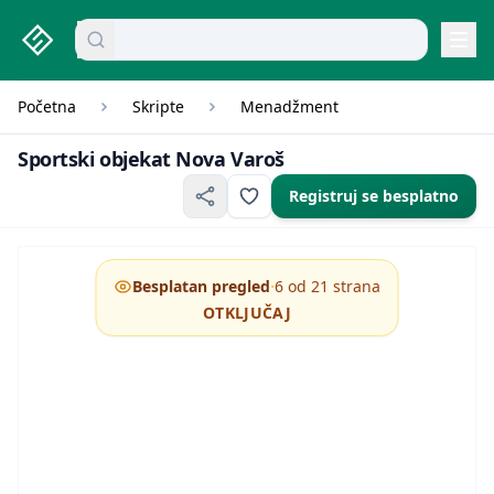
studenti.rs home page
Pretraži dokumente
mikroekonomija pitanja
Navi
Početna
Skripte
Menadžment
Sportski objekat Nov
Sportski objekat Nova Varoš
Registruj se besplatno
·
Besplatan pregled
6 od 21 strana
OTKLJUČAJ