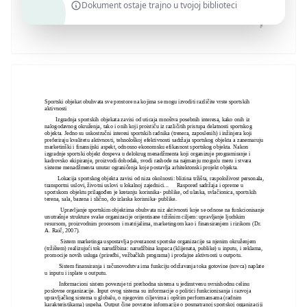
Dokument ostaje trajno u tvojoj biblioteci
Sportski objekat obuhvata sve prostore na kojima se mogu izvoditi različite vrste sportskih
aktivnosti
Izgradnja sportskih objekata zavisi od uticaja mnoštva posebnih interesa, kako onih iz
nalogodavnog okruženja, tako i onih koji proističu iz različitih pristupa delatnosti sportskog
objekta. Jedno su uskostručni interesi sportskih radnika (trenera, zaposlenih) i inžinjera koji
preferiraju kvalitetu aktivnosti, tehnološkoj efektivnosti sadržaja sportskog objekta a zanemaruju
marketinški i finansijski aspekt, odnosno ekonomsku efikasnost sportskog objekta. Nakon
izgradnje sportski objekt dospeva u delokrug menadžmenta koji organizuje programiranje i
kadrovsko ekipiranje, proizvodi dohodak, svodi rashode na najmanju moguću meru i stvara
sisteme menadžmenta unutar ograničenja koje postavlja arhitektonski projekt objekta.
Lokacija sportskog objekta zavisi od niza okolnosti: blizina tržišta, raspoloživost personala,
transportni uslovi, životni uslovi u lokalnoj zajednici... Raspored sadržaja i opreme u
sportskom objektu prilagođen je kretanju korisnika- publike, od ulaska, svlačionica, sportskih
terena, sala, bazena i slično, do izlaska korisnika- publike.
Upravljanje sportskim objektima obuhvata niz aktivnosti koje se odnose na funkcionisanje
unutrašnje strukture svake organizacije orijentisane tržišnim ciljem: upravljanje ljudskim
resursom, proizvodnim procesom i matrijalima, marketingom kao i finansiranjem i rizikom (Dr.
A. Raič, 2007).
Sistem marketinga uspostavlja povezanost sportske organizacije sa njenim okruženjem
(tržištem) realizujući tok narudžbina: narudžbina kupaca (klijenata, publike) u inputu, i reklama,
promocije novih usluga (priredbi, vežbačkih programa) i prodajne aktivnosti u outpotu.
Sistem finansiranja i računovodstva ima funkciju održavanja toka gotovine (novca) naplate
u inputu i isplate u outputu.
Informacioni sistem povezuje tri prethodna sistema u jedinstvenu svrsishodnu celinu
poslovne organizacije. Input ovog sistema su informacije o politici funkcionisanja i razvoja
upravljačkog sistema u globalu, o njegovim ciljevima i opštim performansama (radnim
karakteristikama) uspeha. Output čine povratne informacije o posmatranoj sportskoj organizaciji