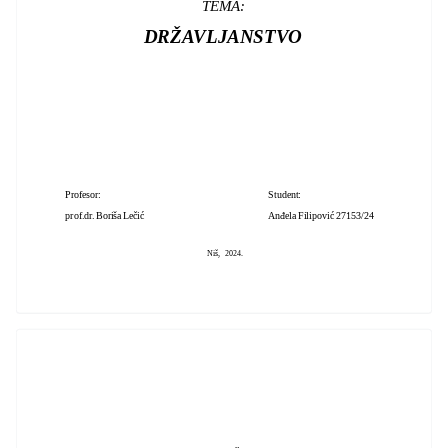
TEMA:
DRŽAVLJANSTVO
Profesor: Student:
prof.dr. Boriša Lečić Anđela Filipović 27153/24
Niš, 2024.