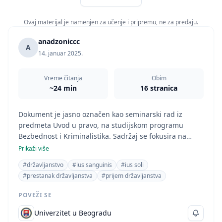
Ovaj materijal je namenjen za učenje i pripremu, ne za predaju.
anadzoniccc
A
14. januar 2025.
Vreme čitanja
Obim
~24 min
16 stranica
Dokument je jasno označen kao seminarski rad iz
predmeta Uvod u pravo, na studijskom programu
Bezbednost i Kriminalistika. Sadržaj se fokusira na
pravne aspekte državljanstva, citirajući relevantne
Prikaži više
zakone i literaturu iz oblasti prava. Stoga je klasifikacija
#državljanstvo
#ius sanguinis
#ius soli
kao seminarski rad iz oblasti Prava opravdana.
#prestanak državljanstva
#prijem državljanstva
POVEŽI SE
Univerzitet u Beogradu