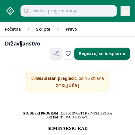
osnove programiranja
studenti.rs home page
Pretraži dokumente
Navi
Početna
Skripte
Pravo
Državljanstvo
Državljanstvo
Registruj se besplatno
·
Besplatan pregled
5 od 16 strana
OTKLJUČAJ
STUDIJSKI PROGRAM
: BEZBEDNOST I KRIMINALISTIKA
PREDMET
: UVOD U PRAVO
SEMINARSKI RAD