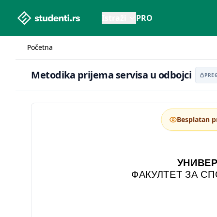
studenti.rs home page
Istraži
PRO
Početna
Metodika prijema servisa u odbojci
Metodika prijema servisa u odbojci
PRE
Besplatan p
УНИВЕР
ФАКУЛТЕТ ЗА С