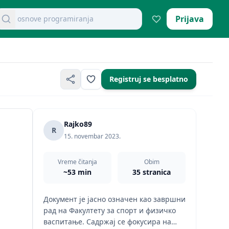
osnove programiranja
retraži dokumente
Prijava
Registruj se besplatno
Rajko89
R
15. novembar 2023.
Vreme čitanja
Obim
~53 min
35 stranica
Документ је јасно означен као завршни
рад на Факултету за спорт и физичко
васпитање. Садржај се фокусира на