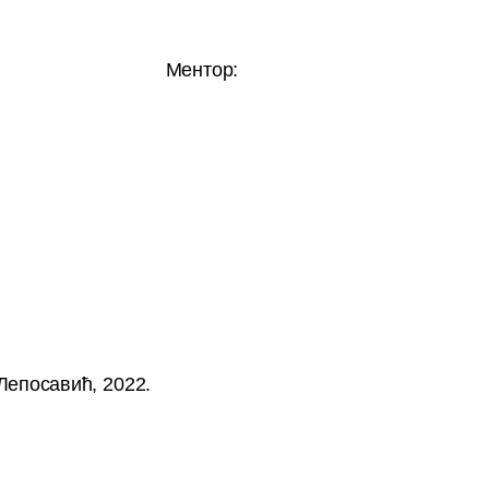
:
Ментор
:
Лепосавић
, 2022.