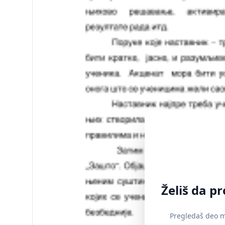
Želiš da p
Pregledaš deo ma