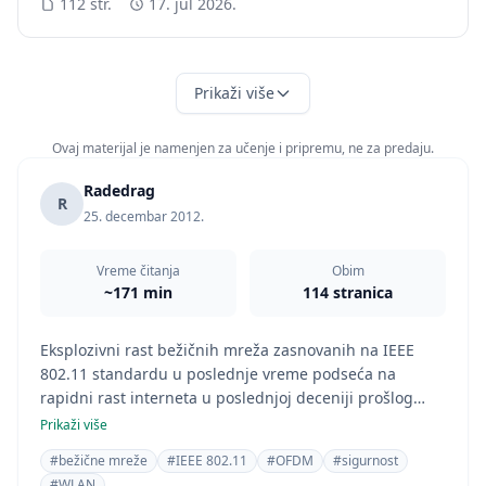
112 str.
17. jul 2026.
Prikaži više
Ovaj materijal je namenjen za učenje i pripremu, ne za predaju.
Radedrag
R
25. decembar 2012.
Vreme čitanja
Obim
~171 min
114 stranica
Eksplozivni rast bežičnih mreža zasnovanih na IEEE
802.11 standardu u poslednje vreme podseća na
rapidni rast interneta u poslednjoj deceniji prošlog
veka. U prilog tome idu jednostavnost implementacije,
Prikaži više
fleksibilnost u radu, te veliki izbor uređaja koji se
#bežične mreže
#IEEE 802.11
#OFDM
#sigurnost
koriste pri implementaciji mreže (mrežne kartice,
#WLAN