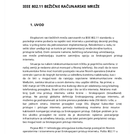
IEEE 802.11 BEŽIČNE RAČUNARSKE MREŽE
1. UVOD
Eksplozivni rast bežičnih mreža zasnovanih na IEEE 802.11 standardu u
poslednje vreme podseća na rapidni rast interneta u poslednjoj deceniji prošlog
veka. U prilog tome idu jednostavnost implementacije, fleksibilnost u radu, te
veliki izbor uređaja koji se koriste pri implementaciji mreže (mrežne kartice,
pristupne tačke). Osim osnovne namene, bežičnog računarskog umrežavanja,
ove mreže predstavljaju izuzetno zanimljivu opciju za širokopojasni pristup
internetu.
Situacija na našem telekomunikacionom tržištu je poprilično zamršena. U
našoj zemlji je nedavno ukinut monopol u fiksnoj telefoniji, što znači da će nove
konkurentske firme moći koristiti postojeće resurse fiksnih operatera (lokalne
centrale i parice do krajnjih korisnika uz određenu korektnu nadoknadu), kao i
da će biti u mogućnosti da razvijaju sopstvene telekomunikacione mreže.
Međutim, svetska iskustva u ovom domenu nisu uopšte idilična. Na primer, u
SAD manje od 10% stanovništva ima ikakvog izbora pri odabiranju svog lokalnog
telefonskog provajdera. Stvari slično stoje i što se tiče interneta. Relativno mali
broj ljudi ima pristup internetu velike brzine – širokopojasni (broadband)
pristup. Ne postoji globalna definicija širokopojasnog pristupa internetu, ali
možemo ga podrazumevati za brzine prenosa podataka reda 256 kbit/s i više, u
bar jednom smeru. Internet provajderi svoje DSL (Digital Subscriber Line)
pristupe i pristupe internetu pomoću kablovskog modema (kroz resurse
kablovskih kompanija) smatraju za širokopojasni pristup. Ozbiljan problem je to
što ukoliko provajderi ne ocene da je ekonomski isplativo postavljanje
infrastrukture za određenu lokaciju, onda takvi potencijalni pretplatnici ostaju
bez mogućnosti za širokopojasni pristup internetu.
Pojava 802.11 tehnologija omogućava konkurisanje postojećim fiksnim
operaterima i istovremeno pravi širokopojasni pristup internetu. Pošto 802.11 u