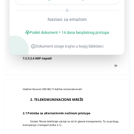
ili
Nastavi sa emailom
Podeli dokument = 14 dana besplatnog pristupa
Dokument ostaje trajno u tvojoj biblioteci
Vladimir Novović:
IEEE 802.11 bežične računarske mreže
2. TELEKOMUNIKACIONE MREŽE
2.1 Potreba za alternativnim načinom pristupa
Sistem fiksne telefonije sastoji se od tri glavne komponente. To su pristup,
komutacija i transport (slika 2.1).