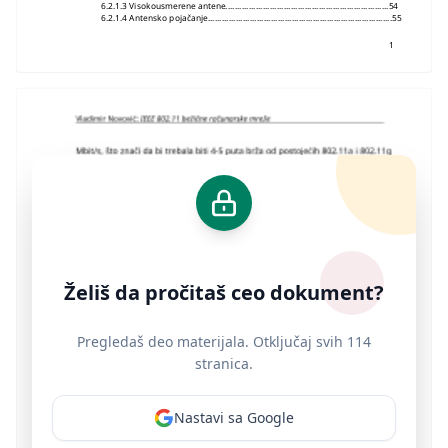
6.2.1.3 Visokousmerene antene......................................................................54
6.2.1.4 Antensko pojačanje...............................................................................55
1
Želiš da pročitaš ceo dokument?
Pregledaš deo materijala. Otključaj svih 114
stranica.
Nastavi sa Google