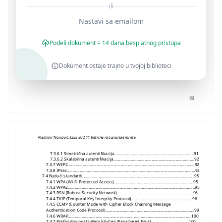
ili
Nastavi sa emailom
Podeli dokument = 14 dana besplatnog pristupa
Dokument ostaje trajno u tvojoj biblioteci
Vladimir Novović:
IEEE 802.11 bežične računarske mreže
7.3.6.1 Simetrična autentifikacija.....................................................................91
7.3.6.2 Skalabilna autentifikacija......................................................................92
7.3.7 WEP2..............................................................................................................92
7.3.8 IPsec...............................................................................................................92
7.4 Budući standardi.................................................................................................95
7.4.1 WPA (Wi-Fi Protected Access).....................................................................95
7.4.2 WPA2..............................................................................................................95
7.4.3 RSN (Robust Security Network)..................................................................96
7.4.4 TKIP (Temporal Key Integrity Protocol).....................................................96
7.4.5 CCMP (Counter Mode with Cipher Block Chaining Message
Authentication Code Protocol).............................................................................99
7.4.6 WRAP...........................................................................................................100
7.4.7 Prethodno postavljeni ključevi (Pre-shared Keys).................................100