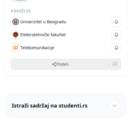
pristupne tačke). Osim osnovne namene, bežičnog
računarskog umrežavanja, ove mreže predstavljaju
POVEŽI SE
izuzetno zanimljivu opciju za širokopojasni pristup
internetu.
Univerzitet u Beogradu
Elektrotehnički fakultet
Telekomunikacije
Podeli
Istraži sadržaj na studenti.rs