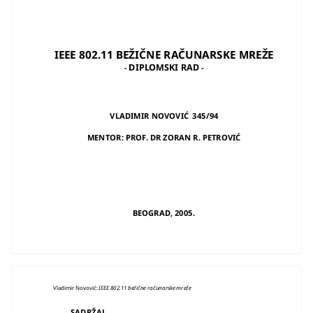
IEEE 802.11 BEŽIČNE RAČUNARSKE MREŽE
DIPLOMSKI RAD
-
-
VLADIMIR NOVOVIĆ 345/94
MENTOR: PROF. DR ZORAN R. PETROVIĆ
BEOGRAD, 2005.
Vladimir Novović:
IEEE 802.11 bežične računarske mreže
SADRŽAJ