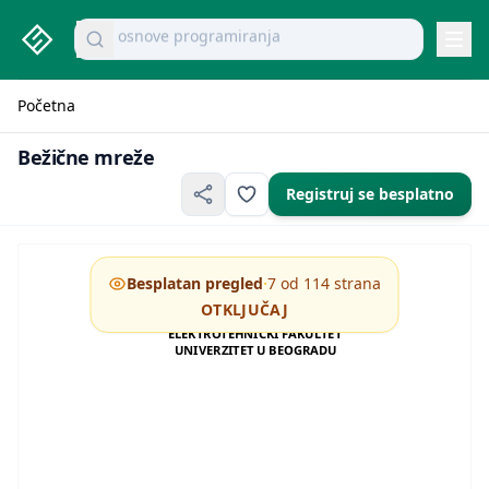
studenti.rs home page
Pretraži dokumente
mikroekonomija pitanja
Navi
Početna
Bežične mreže
Bežične mreže
Registruj se besplatno
·
Besplatan pregled
7 od 114 strana
OTKLJUČAJ
ELEKTROTEHNIČKI FAKULTET
UNIVERZITET U BEOGRADU