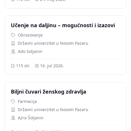
Učenje na daljinu – mogućnosti i izazovi
Obrazovanje
Državni univerzitet u Novom Pazaru
Ado Soljanin
115 str.
16. jul 2026.
Biljni čuvari ženskog zdravlja
Farmacija
Državni univerzitet u Novom Pazaru
Azra Šoljanin