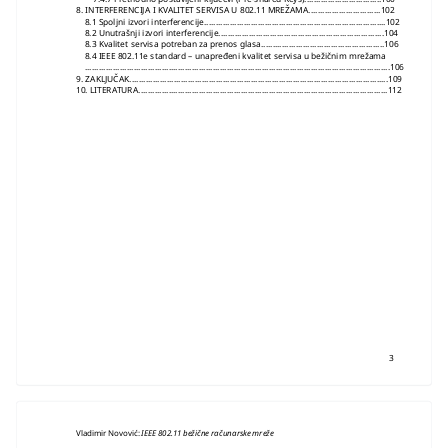
8. INTERFERENCIJA I KVALITET SERVISA U 802.11 MREŽAMA...............................102
8.1 Spoljni izvori interferencije..............................................................................102
8.2 Unutrašnji izvori interferencije.......................................................................104
8.3 Kvalitet servisa potreban za prenos glasa.....................................................106
8.4 IEEE 802.11e standard – unapređeni kvalitet servisa u bežičnim mrežama
...................................................................................................................................106
9. ZAKLJUČAK...............................................................................................................109
10. LITERATURA...........................................................................................................112
3
Vladimir Novović:
IEEE 802.11 bežične računarske mreže