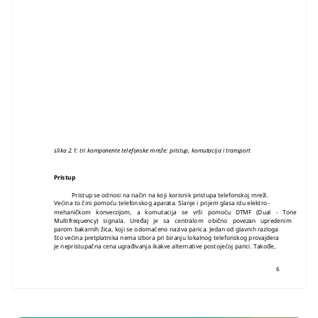
slika 2.1: tri komponente telefonske mreže: pristup, komutacija i transport
Pristup
Pristup se odnosi na način na koji korisnik pristupa telefonskoj mreži.
Većina to čini pomoću telefonskog aparata. Slanje i prijem glasa idu elektro -
mehaničkom konverzijom, a komutacija se vrši pomoću DTMF (Dual - Tone
Multifrequency) signala. Uređaj je sa centralom obično povezan upredenim
parom bakarnih žica, koji se odomaćeno naziva parica. Jedan od glavnih razloga
što većina pretplatnika nema izbora pri biranju lokalnog telefonskog provajdera
je nepristupačna cena ugrađivanja ikakve alternative postojećoj parici. Takođe,
6