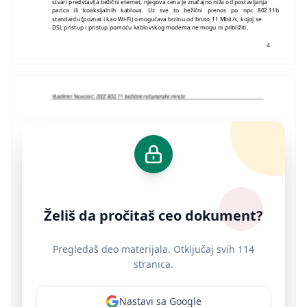
stvari predstavlja bežični eternet, njegova cena je značajno niža od postavljanja
parica ili koaksijalnih kablova. Uz sve to bežični prenos po npr. 802.11b
standardu (poznat i kao Wi-Fi) omogućava brzinu od bruto 11 Mbit/s, kojoj se
DSL pristup i pristup pomoću kablovskog modema ne mogu ni približiti.
4
Želiš da pročitaš ceo dokument?
Pregledaš deo materijala. Otključaj svih 114
stranica.
Nastavi sa Google