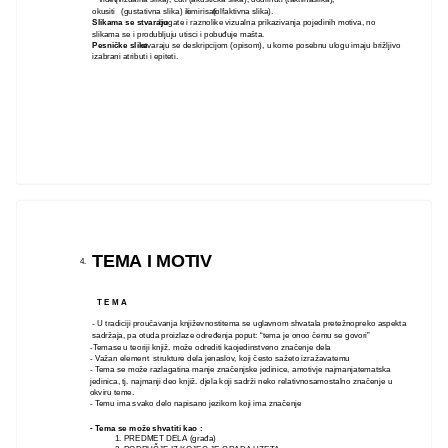
okusiti
(gustativna slika) ili
omirisati
(olfaktivna slika).
Slikama se stvaraju
bogate i raznolike vizualna prikazivanja pojedinih motiva, no
slikama se i produbljuju utisci i pobuđuje mašta.
Pesničke slike
stvaraju se deskripcijom (opisom), u kome posebnu ulogu imaju brižljivo
izabrani atributi i epiteti.
TEMA I MOTIV
4.
T E M A
- U tradiciji proučavanja književnostitema se uglavnom shvatala pretežnopreko aspekta
sadržaja, pa otuda proizlaze određenja poput: “tema je onoo čemu se govori”
-Temase u teoriji knjiž. može odrediti kaojedinstveno značenje dela
- Važan element strukture dela jenaslov, koji često sažeto izražavatemu
- Tema se može razlagatina manje značenjske jedinice, amotivje najmanjatematska
jedinica, tj. najmanji deo knjiž. djela koji sadrži neko relativnosamostalno značenje u
okviru teme.
- Temu ima svako delo napisano jezikom koji ima značenje
- Tema se može shvatiti kao :
1. PREDMET DELA (građa)