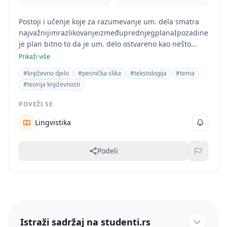
Postoji i učenje koje za razumevanje um. dela smatra
najvažnijimrazlikovanjeizmeđuprednjegplanaIpozadine.Zapr
je plan bitno to da je um. delo ostvareno kao nešto
stvarno (npr. kao jezična tvorevin.Osobenost um. dela je
Prikaži više
da nasprednji plan upućujenazadnji plan
#književno djelo
#pesnička slika
#tekstologija
#tema
kojiupućujenadrugi, dubljismisao.
#teorija književnosti
POVEŽI SE
Lingvistika
Podeli
Istraži sadržaj na studenti.rs