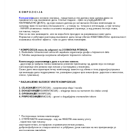
K O M P O Z I C I J A
Kompozicija
–
њено основно значење - представља спој делова неке целине,може се
применити и код књижевних дела. Споља гледано - прво се утврђујеКАКО ЈЕ
НАПРАВЉЕНО ДЕЛОтј. од којих мањих делова је састављено.Основе композиције се
запажају прво по његовој спољашњости – у говору su топаузе и интонације, а при читању
- НАЧИН штампања- песма се штампа насредини странице, а код романа постоје главе,
поглавља, пасуси.
Ово се не сме занемарити, али не мора бити пресудно за разумевање самог дела.
Формалан и уобичајен распоред књижевног дела писци обично ИЗБЕГАВАЈУзбог оригиналности и
изазивања посебног ефекта - тако се дело чинисложенијим.
* KOMPOZICIJA mora da odgovori na 2 OSNOVNA PITANJA:
1. Redosleda I dinamicnosti osnovnih aspekata organizacije gradje u knjizevnom delu
2. Tehnike saopstavanja svojstvene odredjenim knjizevnim rodovima
Композиција зависи и од
опсега дела и његове намене.
- другачије је грађена песма намењена усменом преношењу од драме која се изводи
напозорници или романа који излази у наставцима у новинама.
Свако дело има карактеристичну композицију зависно од обима и тона радње(унутрашња
организација дела подразумева ток, развијање радње кроз више фаза- дијалози и монолози,
описи, тумачења).
* RAZLIKUJEMO SLEDECE VRSTE KOMPOZICIJE:
1. IZLAGANJE
( EKSPOZICIJA) – saopstavanje ideja I nacela
2. DOKAZIVANJE
(ARGUMENTACIJA) – izlaganje stava sa namerom da citalac usvoji
3. OPISIVANJE
(DESKRIPCIJA)
4. PRIPOVEDANJE
(NARACIJA) – govori o dogadjajima vremenskim tokom
* Постоји више типова композиције:
1. СТЕПЕНАСТА композиција - код ње ФАБУЛА има важну улогу
, користисе при писању
авантуристичких, историјских и криминалистичких романа,
добром фабулом се ствара напетост и узбуђење, јунак наилази на низ препрекакоје уз
доста напора савлађује.