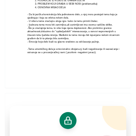
2. PODRUČJE IZ KOJEG JE GRAĐA UZETA
3. PROBLEM KOJI GRAĐA U SEBI NOSI (problematika)
4. OSNOVNA MISAO DELA
- Da bi jezička konstrukcija bila jedinstveno delo, u njoj mora postojati tema koja je
ujedinjuje i koja se otkriva tokom dela.
- U izboru teme značajnu ulogu igra kako će temu primiti čitalac.
- Izabrana tema mora biti zanimljiva,ali zanimljivost ima veoma različite oblike.
-Što je značajnija tema, to više traje njena dejstvenost. Ako proširimo granice
aktuelnossti,dolazimo do ’’opšteljudskih’’ interesovanja, u osnovi nepromenjivih u
čitavom toku ljudske istorije. Međutim te teme moraju biti ispunjene nekom stvarnom
građom da bi ta pitanja bila zanimljiva.
- Emocije koje delo budi su glavno sredstvo za održavanje pažnje.
-Tema umetničkog dela je emocionalno obojena,tj. budi negodovanje ili saosećanje i
ostvaruje se u procenjivačkoj ravni ( pozitivni- negativni junaci).