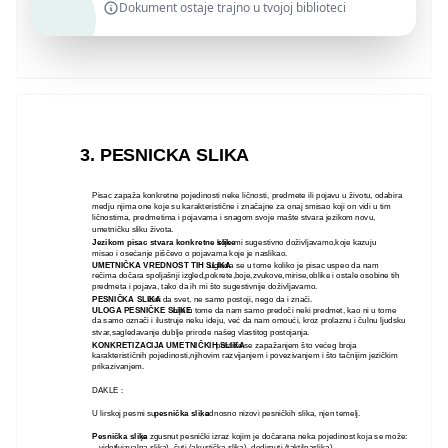
Dokument ostaje trajno u tvojoj biblioteci
3. PESNICKA SLIKA
Pisac zapaža konkretne pojedinosti neke ličnosti, predmete ili pojavu u životu, odabira
medju njima one koje su karakteristične i značajne za onaj smisao koji on vidi u tim
ličnostima, predmetima i pojavama i snagom svoje mašte stvara jezikom novu,
umetničku sliku života.
Jezikom pisac stvara konkretne slike
koje mi sugestivno doživljavamo,koje kazuju
misao i osećanje piščevo o pojavama koje je naslikao.
UMETNIČKA VREDNOST TIH SLIKA
ugleda se u tome koliko je pisac uspeo da nam
rečima dočara spoljašnji izgled,pokrete,boje,zvukove,mirise,oblike i ostale osobine tih
predmeta i pojava, tako da ih mi što sugestivnije doživljavamo.
PESNIČKA SLIKA
čini da svet, ne samo postoji, nego da i znači.
ULOGA PESNIČKE SLIKE
nije u tome da nam samo predoči neki predmet, kao ni u tome
da samo označi i ilustruje neku ideju, već da nam omoući, kroz prolaznu i čulnu ljudsku
stvar,sagledavanje dublje prirode našeg vlastitog postojanja.
KONKRETIZACIJA UMETNIČKIH SLIKA
postiže se zapažanjem što većeg broja
karakterističnih pojedinosti,njihovim razvijanjem i povezivanjem i što tačnijim jezičkim
prikazivanjem.
DAKLE :
U lirskoj pesmi su
pesnička slika
, odnosno nizovi pesničkih slika, njen temelj.
Pesnička slika
je zgusnut pesnički izraz kojim je dočarana neka pojedinost koja se može:
videti
(vizualna slika), čuti (akustička slika), dodirnuti (taktilnaslika),