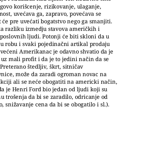
egovo korišcenje, rizikovanje, ulaganje,
ost, uvećava ga, zapravo, povećava se
 će pre uvećati bogatstvo nego ga smanjiti.
za razliku izmedju stavova američkih i
oslovnih ljudi. Potonji će biti skloni da u
ju robu i svaki pojedinačni artikal prodaju
osvećeni Amerikanac je odavno shvatio da je
 uz mali profit i da je to jedini način da se
Preterano štedljiv, škrt, sitničav
vnice, može da zaradi ogroman novac na
kciji ali se neće obogatiti na americki način,
 je Henri Ford bio jedan od ljudi koji su
inu trošenja da bi se zaradilo, odricanje od
o, snižavanje cena da bi se obogatilo i sl.).