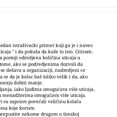
jedan istraživacki primer koji ga je i naveo
icaja " i da pokuša da kaže to isto. Citiram:
da postoji odredjena količina uticaja u
o tome, ako se podredjenima dozvoli da
o se dešava u organizaciji, nadredjeni ce
 se da je kolac baš toliko velik i da, ako
 moraju dobiti manje.
ljanja, iako ljudima omogućava više uticaja,
im menadžerima omogućava više uticaja.
 su zapravo povećali veličinu kolača
esa koje koriste.
ći prepustite nekome drugom u timskoj