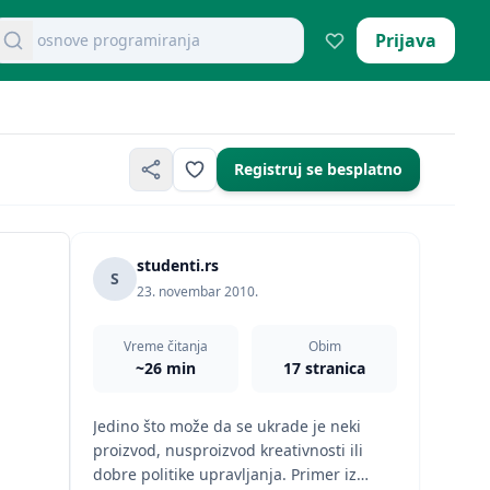
retraži dokumente
Prijava
mikroekonomija pitanja
Registruj se besplatno
studenti.rs
S
23. novembar 2010.
Vreme čitanja
Obim
~26 min
17 stranica
Jedino što može da se ukrade je neki
proizvod, nusproizvod kreativnosti ili
dobre politike upravljanja. Primer iz