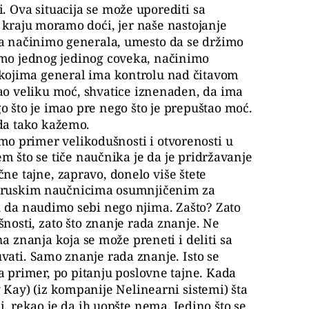
ti. Ova situacija se može uporediti sa
a kraju moramo doći, jer naše nastojanje
ka načinimo generala, umesto da se držimo
amo jednog jedinog coveka, načinimo
 kojima general ima kontrolu nad čitavom
ao veliku moć, shvatice iznenaden, da ima
o što je imao pre nego što je prepuštao moć.
 da tako kažemo.
o primer velikodušnosti i otvorenosti u
m što se tiče naučnika je da je pridržavanje
ne tajne, zapravo, donelo više štete
 ruskim naučnicima osumnjičenim za
in da naudimo sebi nego njima. Zašto? Zato
nosti, zato što znanje rada znanje. Ne
a znanja koja se može preneti i deliti sa
čuvati. Samo znanje rada znanje. Isto se
a primer, po pitanju poslovne tajne. Kada
 Kay) (iz kompanije Nelinearni sistemi) šta
i, rekao je da ih uopšte nema. Jedino što se