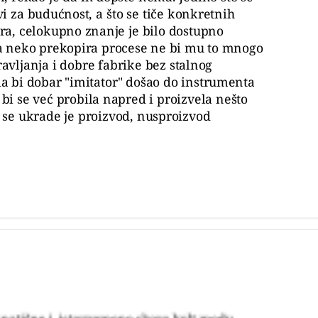
vi za budućnost, a što se tiče konkretnih
ra, celokupno znanje je bilo dostupno
i da neko prekopira procese ne bi mu to mnogo
vljanja i dobre fabrike bez stalnog
a bi dobar "imitator" došao do instrumenta
 bi se već probila napred i proizvela nešto
 se ukrade je proizvod, nusproizvod