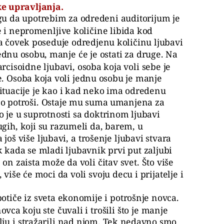
ike upravljanja.
ogu da upotrebim za odredeni auditorijum je
 i nepromenljive količine libida kod
da čovek poseduje odredjenu količinu ljubavi
jednu osobu, manje će je ostati za druge. Na
rcisoidne ljubavi, osoba koja voli sebe je
. Osoba koja voli jednu osobu je manje
situacije je kao i kad neko ima odredenu
eo potroši. Ostaje mu suma umanjena za
vo je u suprotnosti sa doktrinom ljubavi
ugih, koji su razumeli da, barem, u
a još više ljubavi, a trošenje ljubavi stvara
ek kada se mladi ljubavnik prvi put zaljubi
on zaista može da voli čitav svet. Što više
 više će moci da voli svoju decu i prijatelje i
potiče iz sveta ekonomije i potrošnje novca.
vca koju ste čuvali i trošili što je manje
ju i stražarili nad njom. Tek nedavno smo