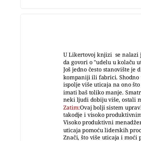
U Likertovoj knjizi se nalazi 
da govori o "udelu u kolaču ut
Još jedno često stanovište je 
kompaniji ili fabrici. Shodn
ispolje više uticaja na ono št
imati baš toliko manje. Smatra
neki ljudi dobiju više, ostali
Zatim:
Ovaj bolji sistem uprav
takodje i visoko produktivn
Visoko produktivni menadžeri
uticaja pomoću liderskih proc
Znači, što više uticaja i mo