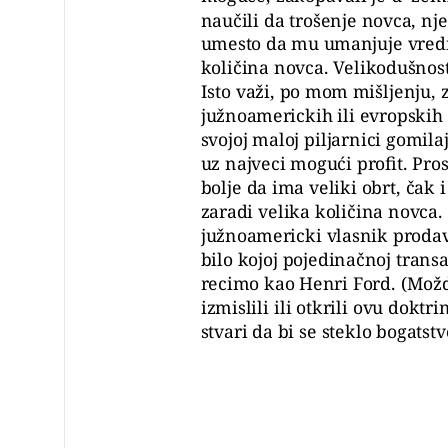
naučili da trošenje novca, nj
umesto da mu umanjuje vredn
količina novca. Velikodušnost
Isto važi, po mom mišljenju, 
južnoamerickih ili evropskih p
svojoj maloj piljarnici gomila
uz najveci mogući profit. Pr
bolje da ima veliki obrt, čak i
zaradi velika količina novca. 
južnoamericki vlasnik proda
bilo kojoj pojedinačnoj transa
recimo kao Henri Ford. (Možda
izmislili ili otkrili ovu doktr
stvari da bi se steklo bogatstv