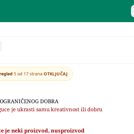
P
ga o menadžmentu
·
·
regled
5 od 17 strana
OTKLJUČAJ
EOGRANIČENOG DOBRA
e je ukrasti samu kreativnost ili dobru
de je neki proizvod, nusproizvod