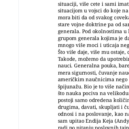
situaciji, više cete i sami ima
situacijom u vojsci do koje n
mora biti da od svakog cove
stare vojne doktrine pa od s
generala. Pod okolnostima u
grupom generala kojima je d
mnogo više moci i uticaja neg
Što više daje, više mu ostaje,
Takode, možemo da upotrebim
nauci. Generalna pouka, bare
mera sigurnosti, čuvanje nauč
američkim naučnicima nego
špijunažu. Bio je to više nač
što nauka pociva na velikoduš
postoji samo odredena količin
drugima, davati, skupljati i 
odnosi i na poslovanje, kao n
sam upitao Endija Keja (Andy
radi po pitanju poslovnih tajn