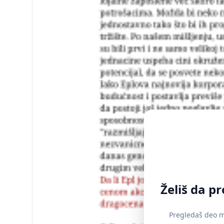
Želiš da p
Pregledaš deo ma