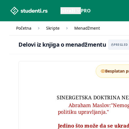
studenti.rs home page
Istraži
PRO
Početna
Skripte
Menadžment
Delovi iz knji
Delovi iz knjiga o menadžmentu
PREGLED
Besplatan p
SINERGETSKA DOKTRINA N
Abraham Maslov:"Nemoguc
politiku upravljanja."
Jedino što može da se ukra