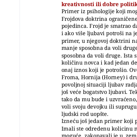
kreativnosti ili dobre polit
Primer iz psihologije koji m
Frojdova doktrina ograničene
pojedinca. Frojd je smatrao 
i ako više ljubavi potroši na 
primer, u njegovoj doktrini na
manje sposobna da voli druge
sposobna da voli druge. Ista 
količinu novca i kad jedan d
onaj iznos koji je potrošio. O
Froma, Hornija (Horney) i dr
povoljnoj situaciji ljubav radj
još veće bogatstvo ljubavi. T
tako da mu bude i uzvraćeno, 
voli svoju devojku ili suprugu,
ljudski rod uopšte.
Izneću još jedan primer koji 
Imali ste odredenu kolicinu no
moguće, zakopavali je u zeml