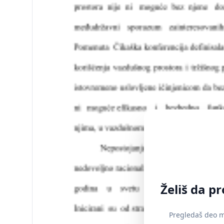
Želiš da p
Pregledaš deo ma