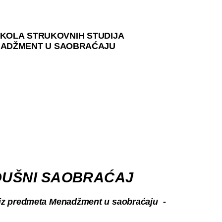
ŠKOLA STRUKOVNIH STUDIJA
NADŽMENT U SAOBRAĆAJU
DUŠNI SAOBRAĆAJ
 iz predmeta Menadžment u saobraćaju -