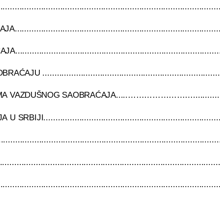
........................................................................................
..........................................................................
..........................................................................
.......................................................................
AZDUŠNOG SAOBRAĆAJA.....…………………….....................
........................................................................
.................................................................................
.....................................................................................
.....................................................................................