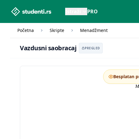
studenti.rs home page
Istraži
PRO
Početna
Skripte
Menadžment
Vazdusni saobr
Vazdusni saobracaj
PREGLED
Besplatan p
M