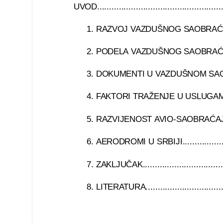
UVOD.......................................................
1. RAZVOJ VAZDUŠNOG SAOBRAĆAJA...............
2. PODELA VAZDUŠNOG SAOBRAĆAJA...............
3. DOKUMENTI U VAZDUŠNOM SAOBRAĆAJU .......
4. FAKTORI TRAŽENJE U USLUGAMA V
5. RAZVIJENOST AVIO-SAOBRAĆAJA U SRBIJI.....
6. AERODROMI U SRBIJI............................
7. ZAKLJUČAK.......................................
8. LITERATURA......................................