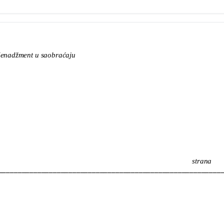
enadžment u saobraćaju
strana
_________________________________________________________