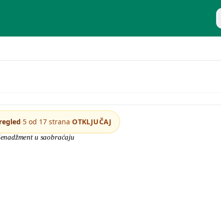
P
acaj
·
·
regled
5 od 17 strana
OTKLJUČAJ
enadžment u saobraćaju