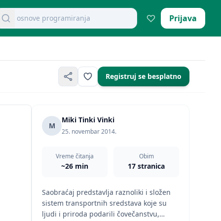
osnove programiranja
retraži dokumente
Prijava
Registruj se besplatno
Miki Tinki Vinki
M
25. novembar 2014.
Vreme čitanja
Obim
~26 min
17 stranica
Saobraćaj predstavlja raznoliki i složen
sistem transportnih sredstava koje su
ljudi i priroda podarili čovečanstvu,