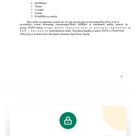

ALOHAnet

Telenet

Cyclades

Tymnet

SNA(IBM-ova mreža)
Broj mreža se neprestano povećavao. Za opis povezivanja povezivanjamreža počeo je da se
upotrebljava termin interneting (internetting).Mreža ARPAnet je devedesetih godina prestala da
postoji, NSFNT dobija u l o g u m r e ž e o k o s n i c e k o j a j e p o v e z a l a r e g i o n a l n e m r e
S A D i n a c i o n a l n e prekookeanske mreže. Najvažniji događaj je pojava WWW-a (World Wide
Web)),koji je internet učinio dostupnim milionima ljudi širom Zemlje.
4