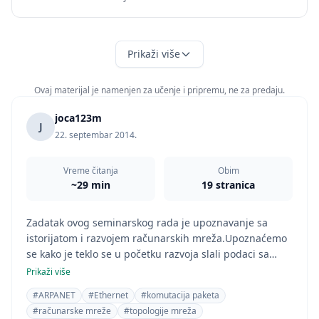
Prikaži više
Ovaj materijal je namenjen za učenje i pripremu, ne za predaju.
joca123m
J
22. septembar 2014.
Vreme čitanja
Obim
~29 min
19 stranica
Zadatak ovog seminarskog rada je upoznavanje sa
istorijatom i razvojem računarskih mreža.Upoznaćemo
se kako je teklo se u početku razvoja slali podaci sa
računara na računara,kao i kako je poslata prva e-mail
Prikaži više
pošta.Upoznaćemo se još i sa vrstama prenosa i
#ARPANET
#Ethernet
#komutacija paketa
arhitekturama računarskih mreža.
#računarske mreže
#topologije mreža