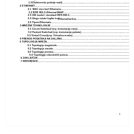
1.3 Elektronska pošta(e-mail)…………………......…………………………...……………….….……
2 ETHERNET………………………………………...………………………………………………………………
2.1 MAC nivo kod Etherneta…..……………………..……………………………………………………
2.2 IEEE 802.2 i
Ethernet
SNAP……….........................................................................................7
2.3 OSI model i standard IEEE 802.3……………...………………..…………………………….………
2.4 Uloga ostale logike kod
Ethernet
kartice………………………..……..………………….………8
2.5 Tipovi
Ethernet
-a……………….…….…………….……………………………………………………
3 MREŽNE TEHNOLOGIJE………………………………………………………..…………………………………
3.1 Circuit Switched (srp. komutacija veza)…………….……………………….…..…………...…10
3.2 Packett Switched (srp. komutacija paketa)…………...…………………..……..…..……….10
3.3 Virtual Circuit(srp. Virtuelna mreža)…………………………………………………...…………11
4 PRENOS PODATAKA NA DALJINU…………………………………………………………………….………
5 TOPOLOGIJA MREŽA…………………………………………………………………………………………………
5.1 Topologija magistrale……………………………………………………………...………………..…
5.2 Topologija zvezde………………………………………………………………...…………………….…
5.3 Topologija prstena………………………………………………………………..……………………….
5.4 Topologija višestrukih puteva……………………………………………………………….………
6 ZAKLJUČAK…………………………………………………………………………………………………………
7 REFERENCE………………………………………………………………………………………………………..…
1