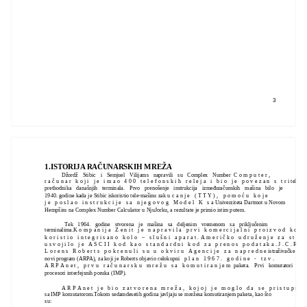
3
1.ISTORIJA RAČUNARSKIH MREŽA
Džordž Stibic i Semjuel Vilijams napravili su Complex Number C o m p u t e r ,
r a č u n a r k o j i j e i m a o 4 0 0 t e l e f o n s k i h r e l e j a i b i o j e p o v e z a n s t r i telepri
prethodnika današnjih terminala. Prvo prenošenje instrukcija izmeđuračunskih mašina bilo je
1940. godine kada je Stibic iskoristio tele-mašinu zak u c a n j e ( T T Y ) , p o m o ć u k o j e
j e p o s l a o i n s t r u k c i j e s a n j e g o v o g M o d e l K s a Univerziteta Dartmot u Novom
Hempširu na Complex Number Calculator u NjuJorku, a rezultate je primio istim putem.
Tek 1964. godine stvorena je mašina sa deljenim vremenom sa priključenim
terminalima.K o m p a n i j a Z e n i t j e n a p r a v i l a p r v i k o m e r c i j a l n i p r o i z v o d k o j i
k o r i s t i o i n t e g r i s a n o k o l o – s l u š n i a p a r a t . A m e r i č k o u d r u ž e n j e z a s t a n d
u s v o j i l o j e A S C I I k o d k a o s t a n d a r d n i k o d z a p r e n o s p o d a t a k a . J . C . R . L
L o r e n s R o b e r t s p o k r e n u l i s u u o k v i r u A g e n c i j e z a n a p r e d n e istraživačke pro
novi program (ARPA), za koji je Roberts objavio celokupni p l a n 1 9 6 7 . g o d i n e - t z v .
A R P A n e t , p r v u r a č u n a r s k u m r e ž u s a k o m u t i r a n j e m paketa. Prvi komutatori bil
procesori interfejsnih poruka (IMP).
A R P A n e t j e b i o z a t v o r e n a m r e ž a , k o j o j j e m o g l o d a s e p r i s t u p i p
sa IMP komutatorom.Tokom sedamdesetih godina javljaju se mrežesa komutiranjem paketa, kao što
su: