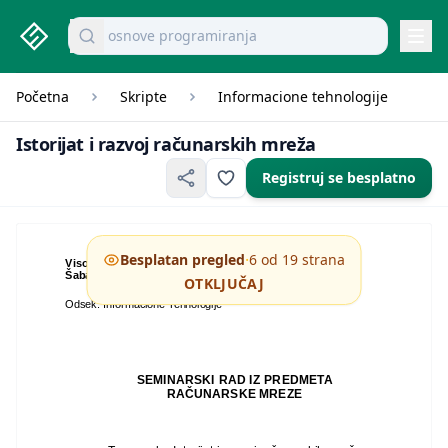
studenti.rs home page
Pretraži dokumente
mikroekonomija pitanja
Navi
Početna
Skripte
Informacione tehnologije
Istorijat
Istorijat i razvoj računarskih mreža
Registruj se besplatno
·
Besplatan pregled
6 od 19 strana
Visoka tehnološka škola strukovnih studija
Šabac
OTKLJUČAJ
Odsek: Informacione Tehnologije
SEMINARSKI RAD IZ PREDMETA
RAČUNARSKE MREZE