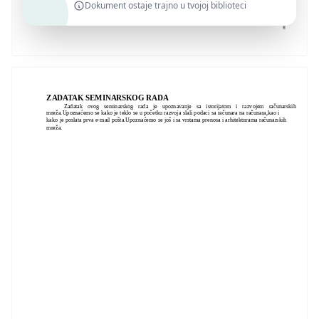
Dokument ostaje trajno u tvojoj biblioteci
ZADATAK SEMINARSKOG RADA
Zadatak ovog seminarskog rada je upoznavanje sa istorijatom i razvojem računarskih
mreža.Upoznaćemo se kako je teklo se u početku razvoja slali podaci sa računara na računara,kao i
kako je poslata prva e-mail pošta.Upoznaćemo se još i sa vrstama prenosa i arhitekturama računarskih
mreža.