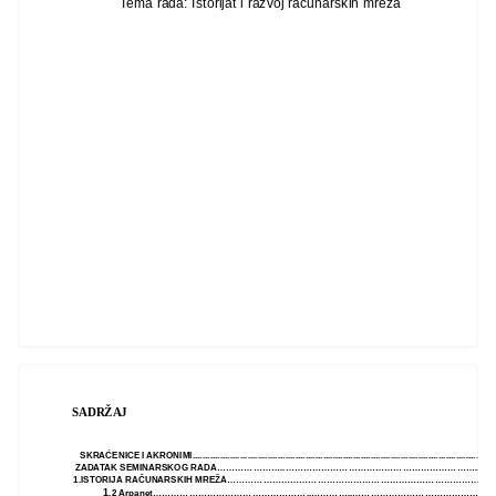
Tema rada: Istorijat i razvoj računarskih mreža
SADRŽAJ
SKRAĆENICE I AKRONIMI........................................................................................................................
ZADATAK SEMINARSKOG RADA…………………..………………………………………………………...…
1.ISTORIJA RAČUNARSKIH MREŽA………………………………………………………………………………
1
.2 Arpanet……………………………………………..…………..………………………………………