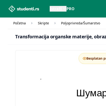
studenti.rs home page
Istraži
PRO
Početna
Skripte
Poljoprivreda/Šumarstvo
Tra
Transformacija organske materije, obr
Besplatan p
,
Шумар