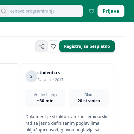
osnove programiranja
retraži dokumente
Prijava
Registruj se besplatno
studenti.rs
S
24. januar 2017.
Vreme čitanja
Obim
~30 min
20 stranica
Dokument je strukturiran kao seminarski
rad sa jasno definisanim poglavljima,
uključujući uvod, glavna poglavlja sa