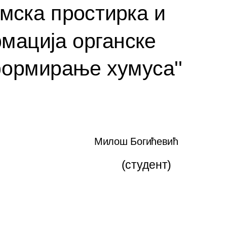
умска простирка и
мација органске
формирање хумуса''
Милош Богићевић
 (студент)