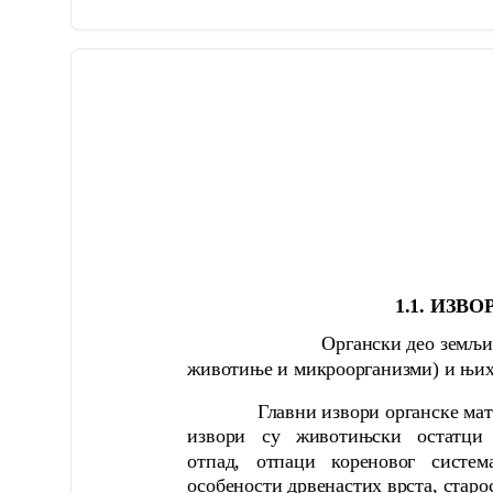
1.1. ИЗВ
Органски део земљишта чине 
животиње и микроорганизми) и њихо
Главни извори органске материј
извори су животињски остатци
отпад, отпаци кореновог систе
особености дрвенастих врста, старос