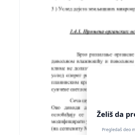
Želiš da p
Pregledaš deo ma