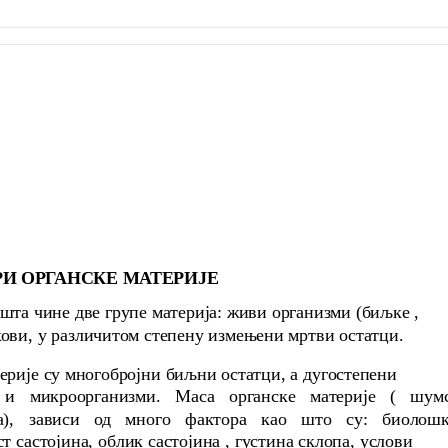
ОРИ ОРГАНСКЕ МАТЕРИЈЕ
две групе материја: живи организми (биљке ,
ви, у различитом степену измењени мртви остатци.
е су многобројни биљни остатци, а дугостепени
 и микроорганизми. Маса органске материје ( шум
ма), зависи од много фактора као што су: биолош
т састојина, облик састојина , густина склопа, услови