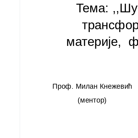
Teма: ,,Ш
трансфор
материје, 
Проф. Милан Кнежевић
(ментор)