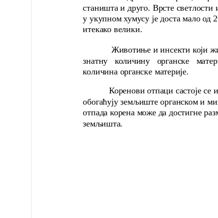
станишта и друго. Врсте светлости 
у укупном хумусу је доста мало од 
итекако велики.
Животиње и инсекти који живе н
знатну количину органске мате
количина органске материје.
Коренови отпаци састоје се из и
обогаћују земљиште органском и м
отпада корена може да достигне ра
земљишта.