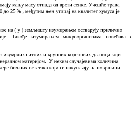
имају мању масу отпада од врсти сенке. Учешће трава
20 до 25 % , међутим њен утицај на квалитет хумуса је
а ( у ) земљишту изумирањем остварују прилично
рије. Такође изумирањем микроорганизама повећава 
зумрлих ситних и крупних коренових длачица који
инералном материјом. У неким случајевима количина
змере биљних остатака који се накупљају на површини