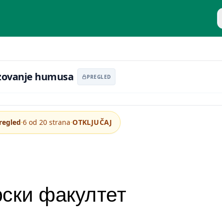
P
nsformacija organske materije, obrazovanje humusa
azovanje humusa
PREGLED
·
·
regled
6 od 20 strana
OTKLJUČAJ
ски факултет