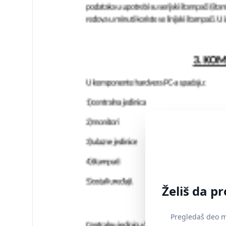
Želiš da p
Pregledaš deo ma