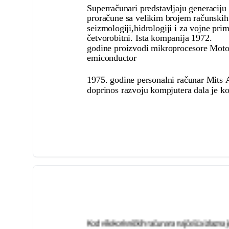
Superračunari predstavljaju generacij
proračune sa velikim brojem računskih
seizmologiji,hidrologiji i za vojne pr
četvorobitni. Ista kompanija 1972.
godine proizvodi mikroprocesore Moto
emiconductor
1975. godine personalni računar Mits Al
doprinos razvoju kompjutera dala je k