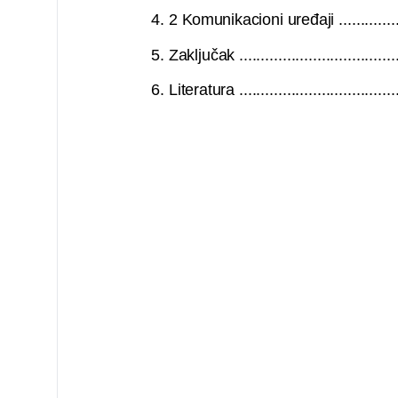
4. 2 Komunikacioni uređaji ......................
5. Zaključak ........................................
6. Literatura .......................................