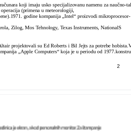
u računara koji imaju usko specijalizovanu namenu za naučno-t
 operacija (primena u meteorologiji,
imene).1971. godine kompanija „Intel“ proizvodi mikroprocesor-
rola, Zilog, Mos Tehnology, Texas Instruments, NationalS
tair projektovali su Ed Roberts i Bil Jejts za potrebe hobista.
ompanija „Apple Computers“ koja je u periodu od 1977.konstru
2