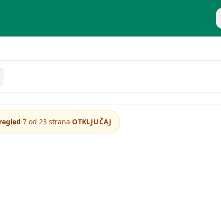
P
mponente hardvera računara
·
·
regled
7 od 23 strana
OTKLJUČAJ