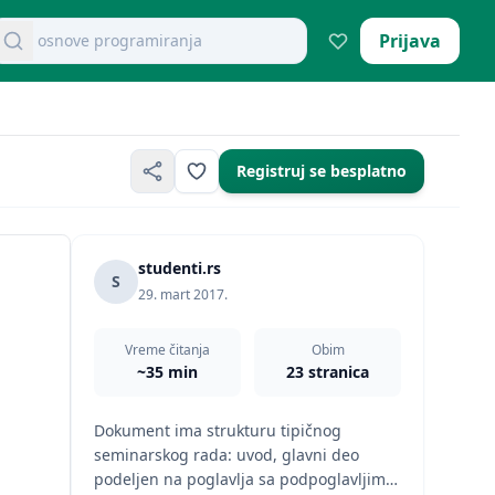
retraži dokumente
Prijava
Registruj se besplatno
studenti.rs
S
29. mart 2017.
Vreme čitanja
Obim
~35 min
23 stranica
Dokument ima strukturu tipičnog
seminarskog rada: uvod, glavni deo
podeljen na poglavlja sa podpoglavljima,