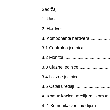
Sadržaj:
1. Uvod .............................................
2. Hardver ..........................................
3. Komponente hardvera ..........................
3.1 Centralna jedinica ............................
3.2 Monitori ........................................
3.3 Ulazne jedinice ...............................
3.4 Izlazne jedinice ..............................
3.5 Ostali uređaji .................................
4. Komunikacioni medijum i komunikacioni ur
4. 1 Komunikacioni medijum .....................