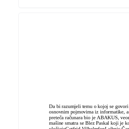
Da bi razumjeli temu o kojoj se govor
osnovnim pojmovima iz informatike, a 
preteča računara bio je ABAKUS, veom
mašine smatra se Blez Paskal koji je
uložiojeGotfrid VilhelmfonLajbnic.Čarl