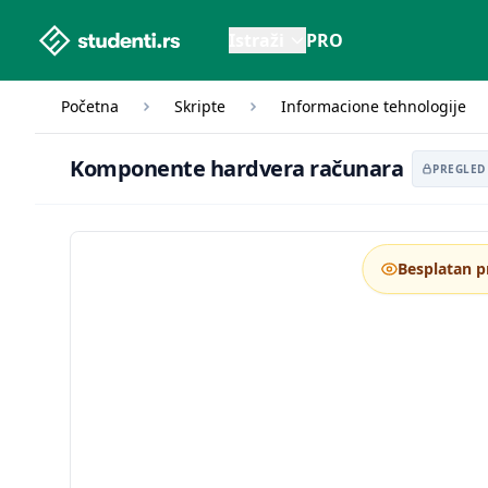
studenti.rs home page
Istraži
PRO
Početna
Skripte
Informacione tehnologije
Ko
Komponente hardvera računara
PREGLED
Besplatan p