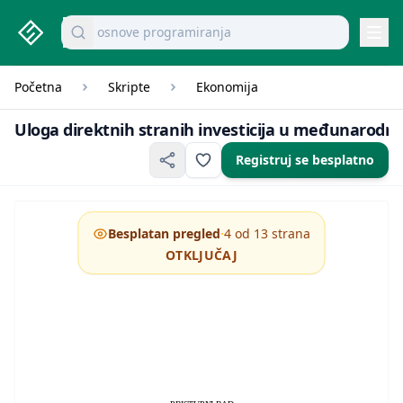
osnove programiranja
studenti.rs home page
Pretraži dokumente
Navi
Početna
Skripte
Ekonomija
Uloga direktnih stranih
Uloga direktnih stranih investicija u međunarodn
Registruj se besplatno
·
Besplatan pregled
4 od 13 strana
OTKLJUČAJ
EKONOMSKI FAKULTET U SARAJEVU
UNIVERZITET U SARAJEVU