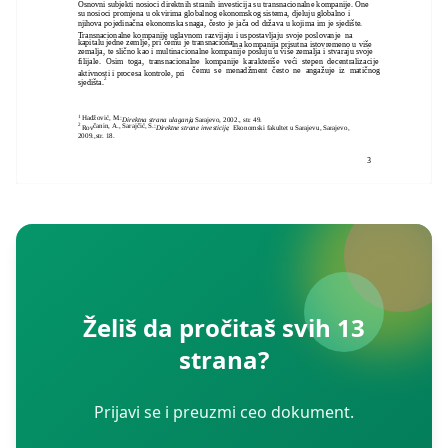
Osnovni subjekti nosioci direktnih stranih investicija su transnacionalne kompanije. One
su nosioci promjena u okvirima globalnog ekonomskog sistema, djeluju globalno i
njihova pojedinačna ekonomska snaga, često je jača od država u kojima im je sjedište.
Transnacionalne kompanije uglavnom razvijaju i uspostavljaju svoje poslovanje na
kapitalu jedne zemlje, pri čemu je transnaciona
lna kompanija prisutna istovremeno u više
zemalja, te slično kao i multinacionalne kompanije posluju u više zemalja i stvaraju svoje
filijale. Osim toga, transnacionalne kompanije karakteriše veći stepen decentralizacije
čemu se menadžment često ne angažuje iz matičnog
aktivnosti i procesa kontrole, pri
2
sjedišta.
1
Hadžović, M.:
Direktna strana ulaganja
, Sarajevo, 2002., str. 49.
2
čanin, A., Sarajčić, S.:
Rov
Direktne strane investicije
, Ekonomski fakultet u Sarajevu, Sarajevo,
2009.,str. 18.
3
Želiš da pročitaš svih 13
strana?
Prijavi se i preuzmi ceo dokument.