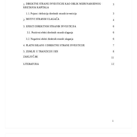
. DIREKTNE STRANE INVESTICIJE KAO OBLIK MEĐUNARODNOG
1
3
KRETANJA KAPITALA
1.1. Pojam i definicija direktnih stranih investicija
3
. MOTIVI STRANIH ULAGAČA
2
4
3. EFEKTI DIREKTNIH STRANIH INVESTICIJA
6
3.1. Pozitivni efekti direktnih stranih ulaganja
6
3.2. Negativni efekti direktnih stranih ulaganja
6
4. PLATNI BILANS I DIREKTNE STRANE INVESTICIJE
7
5. ZEMLJE U TRANZICIJI I SDI
8
ZAKLJUČAK
11
LITERATURA
12
1