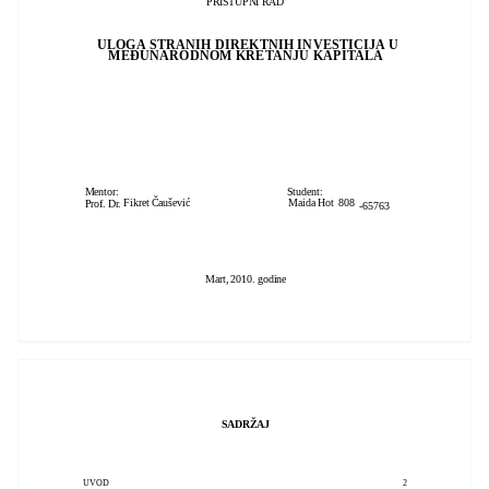
PRISTUPNI RAD
ULOGA STRANIH DIREKTNIH INVESTICIJA U
MEĐUNARODNOM KRETANJU KAPITALA
Mentor: Student:
Fikret Čaušević Maida Hot 808
Prof. Dr.
-65763
Mart, 2010. godine
SADRŽAJ
UVOD
2