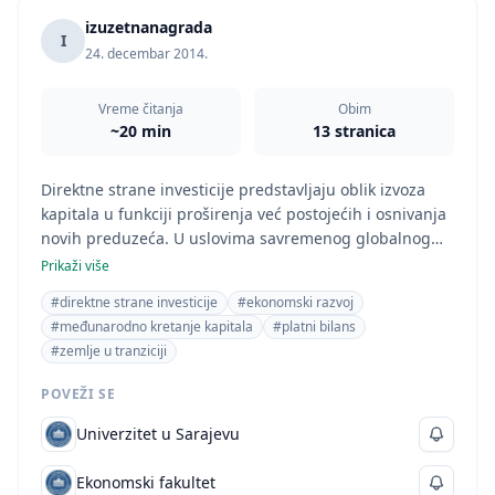
izuzetnanagrada
I
24. decembar 2014.
Vreme čitanja
Obim
~20 min
13 stranica
Direktne strane investicije predstavljaju oblik izvoza
kapitala u funkciji proširenja već postojećih i osnivanja
novih preduzeća. U uslovima savremenog globalnog
poslovanja, sve više se ističe potreba za aktivnijom
Prikaži više
politikom prema direktnim stranim investicijama, koja
#direktne strane investicije
#ekonomski razvoj
mora biti inkorporirana u strategiju razvoja
#međunarodno kretanje kapitala
#platni bilans
#zemlje u tranziciji
POVEŽI SE
Univerzitet u Sarajevu
Ekonomski fakultet