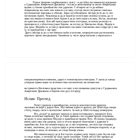
Упркос бројним следбеницима у свету – и растућој муслиманској заједници
у Сједињеним Америчким Државама – ислам је непознаница за многе Американце
којима су ближи хришћанство или јудаизам. С обзиром на то да већина
Американаца зна мало или нимало о исламу, постоје многа погрешна схватања
муслиманских веровања и обичаја. Једна од уобичајених заблуда јесте да су сви
муслимани Арапи. Чињеница је да је Арапско полуострво колевка ислама, да су
први муслимани углавном били Арапи и да је света књига ислама, Kur'an, написана
на арапском језику. Али већ након једног века постојања, исламска религија се
проширила и у областима јужне Европе, на истоку до Централне Азије, Индије и
још даље. Ширећи се, ислам је привлачио све више становника ових подручја и они
су се преобратили у ову веру.
Друга заблуда је да су муслимани груби и насилни, непријатељски расположени,
нарочито према западњацима. Оваквима су често представљени у европским и
северноамеричким новинама, радио и телевизијским емисијама. У њима је пажња
усмерена превасходно ка активностима насилничких муслиманских
екстремиста.Негативна представа о исламу и муслиманима присутна у Сједињеним
Америчким Државама и Европи има дугу историју.
Ислам: Преглед
Попут јудаизма и хришћанства, ислам је монотеистичка религија
заснована на вери у једног бога. Муслимани користе арапску реч Allah када говоре
о Богу, творцу света и целокупног живота. За њих је Allah господар универзума.
Реч „ислам“ је арапског порекла и значи потчињеност, покорност Богу.
Према исламском веровању, Бог је током времена слао људима бројна откровења,
од којих су нека примили Мојсије и хришћански пророк Исус. Исламска традиција
веома цени како ову двојицу, тако и остале пророке поштоване у јудаизму и
хришћанству. Али муслимани верују да су ова откровења, послата пре стварања
ислама, изопачена, да су људске идеје и речи измешане са божијом поруком, те да
мушкарци и жене, из незнања, не следе божије учење.
Муслимани верују да је Бог послао људима своју поруку како би оне који
га следе водио, а злотворе на своју срџбу упозорио. Човек кога је Бог одабрао да
прими његову нову поруку био је Muhamed ibn Abd Allah, четрдесетогодишњи