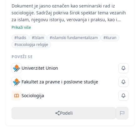
Dokument je jasno označen kao seminarski rad iz
sociologije. Sadržaj pokriva širok spektar tema vezanih
za islam, njegovu istoriju, verovanja i praksu, kao i
sociološke aspekte kao što su različite islamske grupe i
Prikaži više
pojava fundamentalizma. Naslov, sadržaj i struktura
#hadis
#Islam
#islamski fundamentalizam
#Kuran
rada ukazuju na to da je ovo seminarski rad, a ne
#sociologija religije
diplomski, master ili naučni rad. Prisutnost literature i
rečnika podržava klasifikaciju kao seminarski rad.
POVEŽI SE
Univerzitet Union
Fakultet za pravne i poslovne studije
Sociologija
Podeli