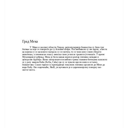
Град Мека
У Меки и околној области Хиџаџ, најпопуларнија божанства су била три
богиње за које се говорило да су Алахове кћери. Послвећивали су им идоле, а места
на којима су се налазиле сматрала су се светим, те се тамо нису смеле убијати
животиње, а племенски члан у невољи тамо је могао тражити уточиште. У време
Мухамедовог рођења, Мека је била важан верски центар племена западне и
централне Арабије. Њено светилиште посвећено трима главним богињама налазило
се у делу званом Каба (Ka'ba, Ćaba) где су се чували идоли ових и осталих
божанстава. Сваке године су припадници локалних племена одлазили до Меке да
виде Кабу. Ово ходочашће, Hadž, укључивало је и церемонијалну поворку око
светог места.