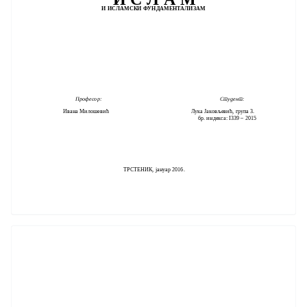
И ИСЛАМСКИ ФУНДАМЕНТАЛИЗАМ
Професор: Студент:
Ивана Милошевић Лука Јаковљевић, група 3.
бр. индекса: I339 – 2015
ТРСТЕНИК, јануар 2016.