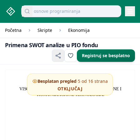
studenti.rs home page
Pretraži dokumente
osnove programiranja
Navi
Početna
Skripte
Ekonomija
Primena SWOT analize 
Primena SWOT analize u PIO fondu
Registruj se besplatno
·
Besplatan pregled
5 od 16 strana
OTKLJUČAJ
VISOKA STRUKOVNA ŠKOLA ZA INFORMACIONE I
KOMUNIKACIONE TEHNOLOGIJE