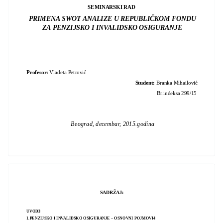
SEMINARSKI RAD
PRIMENA SWOT ANALIZE U REPUBLIČKOM FONDU
ZA PENZIJSKO I INVALIDSKO OSIGURANJE
Profesor:
Vladeta Petrović
Student:
Branka Mihailović
Br.indeksa 299/15
Beograd, decembar, 2015.godina
SADRŽAJ:
UVOD3
1.PENZIJSKO I INVALIDSKO OSIGURANJE – OSNOVNI POJMOVI4