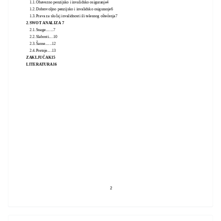
1.1.Obavezno penzijsko i invalidsko osiguranje4
1.2.Dobrovoljno penzijsko i invalidsko osiguranje6
1.3.Prava za slučaj invalidnosti ili telesnog oštećenja7
2.SWOT ANALIZA 7
2.1.Snage.......7
2.2.Slabosti....10
2.3.Šanse......12
2.4.Pretnje....13
ZAKLJUČAK15
LITERATURА16
2