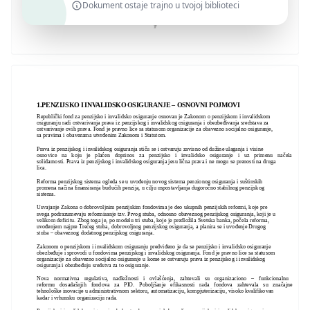
Dokument ostaje trajno u tvojoj biblioteci
1.PENZIJSKO I INVALIDSKO OSIGURANJE – OSNOVNI POJMOVI
Republički fond za penzijsko i invalidsko osiguranje osnovan je Zakonom o penzijskom i invalidskom
osiguranju radi ostvarivanja prava iz penzijskog i invalidskog osiguranja i obezbeđivanja sredstava za
ostvarivanje ovih prava. Fond je pravno lice sa statusom organizacije za obavezno socijalno osiguranje,
sa pravima i obavezama utvrđenim Zakonom i Statutom.
Prava iz penzijskog i invalidskog osiguranja stiču se i ostvaruju zavisno od dužine ulaganja i visine
osnovice na koju je plaćen doprinos za penzijsko i invalidsko osiguranje i uz primenu načela
solidarnosti. Prava iz penzijskog i invalidskog osiguranja jesu lična prava i ne mogu se prenosti na druga
lica.
Reforma penzijskog sistema ogleda se u uvođenju novog sistema penzionog osiguranja i suštinskih
promena načina finansiranja budućih penzija, u cilju uspostavljanja dugoročno stabilnog penzijskog
sistema.
Usvajanje Zakona o dobrovoljnim penzijskim fondovima je deo ukupnih penzijskih reformi, koje pre
svega podrazumevaju reformisanje tzv. Prvog stuba, odnosno obaveznog penzijskog osiguranja, koji je u
velikom deficitu. Zbog toga je, po modelu tri stuba, koje je predložila Svetska banka, počela reforma,
uvođenjem najpre Trećeg stuba, dobrovoljnog penzijskog osiguranja, a planira se i uvođenje Drugog
stuba – obaveznog dodatnog penzijskog osiguranja.
Zakonom o penzijskom i invalidskom osiguranju predviđeno je da se penzijsko i invalidsko osiguranje
obezbeđuje i sprovodi u fondovima penzijskog i invalidskog osiguranja. Fond je pravno lice sa statusom
organizacije za obavezno socijalno osiguranje u kome se ostvaruju prava iz penzijskog i invalidskog
osiguranja i obezbeđuju sredstva za to osiguranje.
Nova normativna regulativa, nadležnosti i ovlašćenja, zahtevali su organizaciono – funkcionalnu
reformu dosadašnjih fondova za PIO. Poboljšanje efikasnosti rada fondova zahtevala su značajne
tehnološke inovacije u administrativnom sektoru, automatizaciju, kompjuterizaciju, visoko kvalifikovan
kadar i vrhunsku organizaciju rada.