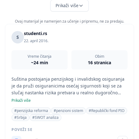
Prikaži više
Ovaj materijal je namenjen za učenje i pripremu, ne za predaju.
studenti.rs
S
22. april 2016.
Vreme čitanja
Obim
~24 min
16 stranica
Suština postojanja penzijskog i invalidskog osiguranja
je da pruži osiguranicima osećaj sigurnosti koji se za
slučaj nastanka rizika pretvara u realno dugoročno
materijalno davanje. U okviru ovoga neophodno je
Prikaži više
pomenuti osnovnu funkciju socijalnog prava
#penzijska reforma
#penzioni sistem
#Republički fond PIO
#Srbija
#SWOT analiza
POVEŽI SE