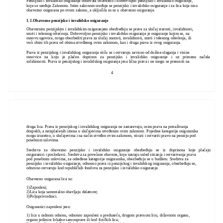
Penzijsko i invalidsko osiguranje obuhvata obavezno i dobrovoljno penzijsko i invalidsko osiguranje,
koje se uređuje Zakonom. Istim zakonom uređuje se penzijsko i invalidsko osiguranje i za lica koja nisu
obavezno osigurana po ovom zakonu, a uključila su se u obavezno osiguranje.
1.1.Obavezno penzijsko i invalidsko osiguranje
Obaveznim penzijskim i invalidskim osiguranjem obezbeđuju se prava za slučaj starosti, invalidnosti,
smrti i telesnog oštećenja. Dobrovoljno penzijsko i invalidsko osiguranje je osiguranje kojim se, na
osnovu ugovora, mogu obezbediti prava za slučaj starosti, invalidnosti, smrti i telesnog oštećenja, ili
veći obim tih prava od obima utvrđenog ovim zakonom, kao i druga prava iz ovog osiguranja.
Prava iz penzijskog i invalidskog osiguranja stiču se i ostvaruju zavisno od dužine ulaganja i visine
osnovice na koju je plaćen doprinos za penzijsko i invalidsko osiguranje i uz primenu načela
solidarnosti. Prava iz penzijskog i invalidskog osiguranja jesu lična prava i ne mogu se prenositi na
4
druga lica. Prava iz penzijskog i invalidskog osiguranja ne zastarevaju, osim prava na potraživanja
dospelih, a neisplaćenih iznosa u slučajevima utvrđenim ovim zakonom. Pojedine kategorije osiguranika
mogu izuzetno, u slučajevima i na način utvrđen ovim zakonom, sticati i ostvariti pravo na penziju pod
posebnim uslovima.
Sredstva za obavezno penzijsko i invalidsko osiguranje obezbeđuju se iz doprinosa koje plaćaju
osiguranici i poslodavci. Sredstva za povećane obaveze, koje nastaju usled sticanja i ostvarivanja prava
pod posebnim uslovima, za određene kategorije osiguranika, obezbeđuju se u budžetu. Sredstva za
penzijsko i invalidsko osiguranje, odnosno prava iz penzijskog i invalidskog osiguranja, obezbeđuju se,
odnosno ostvaruju kod republičkih fondova za penzijsko i invalidsko osiguranje.
Obavezno osigurana lica su:
1)Zaposleni;
2)Lica koja samostalno obavljaju delatnost;
3)Poljoprivrednici.
Osiguranici zaposleni jesu:
1) lica u radnom odnosu, odnosno zaposleni u preduzeću, drugom pravnom licu, državnom organu,
organu jedinice lokalne samouprave ili kod fizičkih lica;