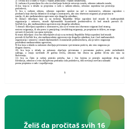
2) civilna lica u službi u Vojsci i vojnim jedinicama i vojnim ustanovama;
3) izabrana ili postavljena lica ako za obavljanje funkcije ostvaruju zaradu, odnosno naknadu zarade;
4) lica koja su u skladu sa propisima o radu u radnom odnosu, odnosno zaposlena van prostorija
poslodavca;
5) lica u radnom odnosu, odnosno zaposleni upućeni na rad u inostranstvo, odnosno zaposleni u
preduzeću koje obavlja delatnost ili usluge u inostranstvu, ako nisu obavezno osigurani po propisima te
zemlje, ili ako međunarodnim ugovorom nije drugačije određeno;
6) domaći državljani koji su na teritoriji Republike Srbije zaposleni kod stranih ili međunarodnih
organizacija i ustanova, stranih diplomatskih konzularnih predstavništva ili kod stranih pravnih ili
fizičkih lica, ako međunarodnim ugovorom nije drugačije određeno;
7) domaći državljani zaposleni u inostranstvu, ako za to vreme nisu obavezno osigurani kod stranog
nosioca osiguranja, ili ako prava iz penzijskog i invalidskog osiguranja, po propisima te države, ne mogu
ostvariti ili koristiti van njene teritorije;
8) strani državljani i lica bez državljanstva koji su na teritoriji Republike Srbije zaposleni kod stranih
pravnih ili fizičkih lica, ako međunarodnim ugovorom nije drugačije određeno, kao i kod međunarodnih
organizacija i ustanova i stranih diplomatskih i konzularnih predstavništava, ako je takvo osiguranje
predviđeno međunarodnim ugovorom;
9) lica koja u skladu sa zakonom obavljaju privremene i povremene poslove, ako nisu osigurana po
drugom osnovu;
10) lica koja u skladu sa zakonom obavljaju privremene i povremene poslove preko omladinskih
zadruga, a imaju navršenih 26 godina života, odnosno bez obzira na godine života ako nisu na
školovanju;
11) lica za čijim je radom prestala potreba, kao i lica kojima je prestalo zaposlenje zbog stečaja,
likvidacije, odnosno u svim slučajevima prestanka rada poslodavca, dok ostvaruju novčanu naknadu
prema propisima o radu i zapošljavanju.
5
Želiš da pročitaš svih 16