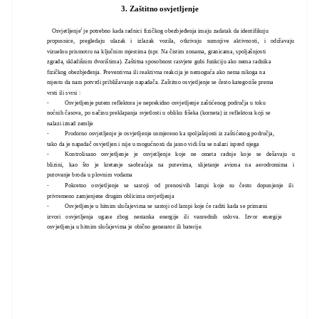
3. Zaštitno osvjetljenje
2
Osvjetljenje
je potrebno kada radnici fizičkog obezbjeđenja imaju zadatak da identifikuju
propusnice, pregledaju ulazak i izlazak vozila, otkrivaju sumnjive aktivnosti, i održavaju
vizuelnu prismotru na ključnim mjestima (npr. Na čistim zonama, granicama, spoljašnjosti
zgrada, skladišnim dvorištima). Zaštitna sposobnost rasvjete gubi funkciju ako nema radnika
fizičkog obezbjeđenja. Preventivna ili reaktivna reakcija je nemoguća ako nema nikoga na
mjestu da nam potvrdi približavanje napadača. Zaštitno osvjetljenje se često kategoriše prema
vrsti ili svrsi :
-
Osvjetljenje putem reflektora je neprekidno osvjetljenje zaštićenog područja u toku
noćnih časova, po načinu preklapanja svjetlosti u obliku fišeka (korneta) iz reflektora koji se
nalazi iznad zemlje
-
Prodorno osvjetljenje je osvjetljenje usmjereno ka spoljašnjosti iz zaštićenog područja,
tako da je napadač osvjetljen i nije u mogućnosti da jasno vidi šta se nalazi ispred njega
-
Kontrolisano osvjetljenje je osvjetljenje koje ne ometa radnje koje se dešavaju u
blizini, kao što je kretanje saobraćaja na putevima, slijetanje aviona na aerodromima i
putovanje broda u plovnim vodama
-
Pokretno osvjetljenje se sastoji od prenosivih lampi koje su često dopunjenje ili
privremeno zamjenjene drugim oblicima osvjetljenja
-
Osvjetljenje u hitnim slučajevima se sastoji od lampi koje će raditi kada se primarni
izvori osvjetljenja ugase zbog nestanka energije ili vanrednih uslova. Izvor energije
osvjetljenja u hitnim slučajevima je obično generator ili baterije.