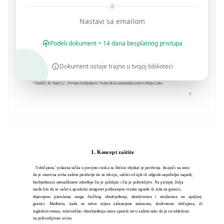
ili
Nastavi sa emailom
Podeli dokument = 14 dana besplatnog pristupa
Dokument ostaje trajno u tvojoj biblioteci
1. Koncept zaštite
1
Uobičajena
polazna tačka u procjeni rizika za štićeni objekat je periferija. Imajući na umu
da je osnovna svrha zaštite periferije da se otkriju, zaštiti od njih ili odgode nepoželjni napadi,
bezbjednosni menadžment određuje šta je poželjno i šta je prihvatljivo. Na primjer, želja
može biti da se sačuva apsolutni integritet podizanjem visoke ograde ili zida na granici,
dopunjeno patrolama snaga fizičkog obezbjeđenja, detektorima i stražarima na spoljnoj
granici. Međutim, kada su takve mjere zabranjene zakonom, društvenim običajima, ili
izgledom terena, rukovodilac obezbjeđenja mora spustiti nivo zaštite tako da je on efektivan
na prihvatljivom nivou.