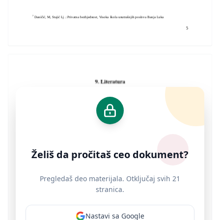
2
D
aničić, M, Stajić Lj .: Privatna bezbjednost, Visoka škola unutrašnjih poslova Banja Luka
5
Želiš da pročitaš ceo dokument?
Pregledaš deo materijala. Otključaj svih 21
stranica.
Nastavi sa Google