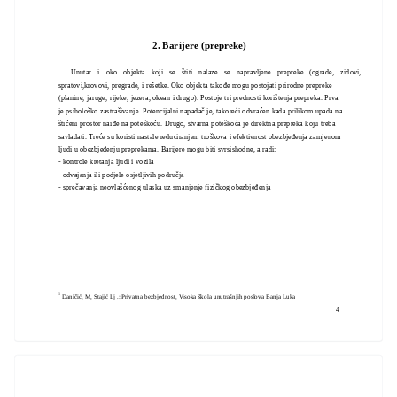
2. Barijere (prepreke)
Unutar i oko objekta koji se štiti nalaze se napravljene prepreke (ograde, zidovi,
spratovi,krovovi, pregrade, i rešetke. Oko objekta takođe mogu postojati prirodne prepreke
(planine, jaruge, rijeke, jezera, okean i drugo). Postoje tri prednosti korištenja prepreka. Prva
je psihološko zastrašivanje. Potencijalni napadač je, takoreći odvraćen kada prilikom upada na
štićeni prostor naiđe na poteškoću. Drugo, stvarna poteškoća je direktna prepreka koju treba
savladati. Treće su koristi nastale reduciranjem troškova i efektivnost obezbjeđenja zamjenom
ljudi u obezbjeđenju preprekama. Barijere mogu biti svrsishodne, a radi:
- kontrole kretanja ljudi i vozila
- odvajanja ili podjele osjetljivih područja
- sprečavanja neovlašćenog ulaska uz smanjenje fizičkog obezbjeđenja
1
D
aničić, M, Stajić Lj .: Privatna bezbjednost, Visoka škola unutrašnjih poslova Banja Luka
4