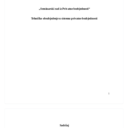
„Seminarski rad iz Privatne bezbjednosti“
Tehničko obezbjeđenje u sistemu privatne bezbjednosti
1
Sadržaj