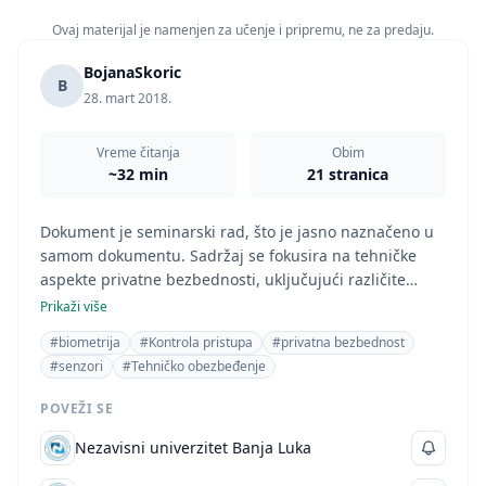
Ovaj materijal je namenjen za učenje i pripremu, ne za predaju.
BojanaSkoric
B
28. mart 2018.
Vreme čitanja
Obim
~32 min
21 stranica
Dokument je seminarski rad, što je jasno naznačeno u
samom dokumentu. Sadržaj se fokusira na tehničke
aspekte privatne bezbednosti, uključujući različite
sisteme i tehnologije zaštite. Oblast studija je Pravo jer
Prikaži više
se dokument bavi temama koje su direktno povezane
#biometrija
#Kontrola pristupa
#privatna bezbednost
sa zakonskim okvirom i sigurnosnim protokolima, a ne
#senzori
#Tehničko obezbeđenje
samo tehničkim detaljima. Analiza sadržaja ukazuje na
to da je rad napisan za studente pravne struke koji se
POVEŽI SE
bave pitanjima privatne bezbednosti.
Nezavisni univerzitet Banja Luka