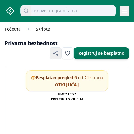
studenti.rs home page
Pretraži dokumente
mikroekonomija pitanja
Navi
Početna
Skripte
Privatna bezbednost
Privatna bezbednost
Registruj se besplatno
·
Besplatan pregled
6 od 21 strana
OTKLJUČAJ
NEZAVISNI UNIVERZITET BANJA LUKA
FAKULTET ZA BEZBJEDNOST I ZAŠTITU
BANJA LUKA
PRVI CIKLUS STUDIJA