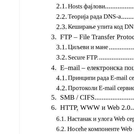
2.1.
...............
Hosts фајлови
2.2.
Теорија рада DNS-а
.......
2.3.
Кеширање упита код DN
3. FTP – File Transfer Protocol.......
3.1.
Циљеви и мане
.............
3.2.
...................
Secure FTP.
4. Е–mail – електронска пошта.......
4.1.
Принципи рада E-mail с
4.2.
Протоколи E-mail серви
5. SMB / CIFS............................
6. HTTP, WWW и Web 2.0..............
6.1. Настанак и улога Web се
6.2. Носеће компоненте Web 