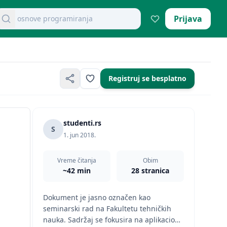
retraži dokumente
Prijava
mikroekonomija pitanja
Registruj se besplatno
studenti.rs
S
1. jun 2018.
Vreme čitanja
Obim
~42 min
28 stranica
Dokument je jasno označen kao
seminarski rad na Fakultetu tehničkih
nauka. Sadržaj se fokusira na aplikacioni