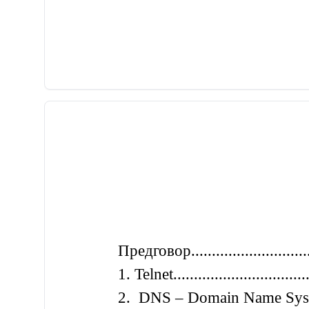
Предговор.................................
1. Telnet...................................
2. DNS – Domain Name System.........