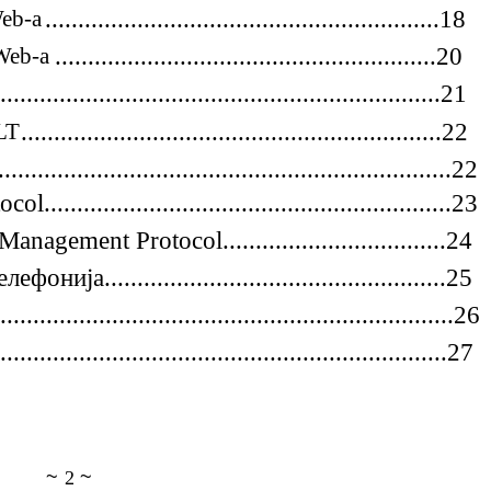
Web-а
............................................................18
 Web-а
..........................................................20
....................................................................21
LT
................................................................22
......................................................................22
........................................................23
ment Protocol..................................24
ија....................................................25
............................................................26
..........................................................27
~
~
2