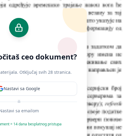
ročitaš ceo dokument?
erijala. Otključaj svih 28 stranica.
Nastavi sa Google
ili
Nastavi sa emailom
ument = 14 dana besplatnog pristupa