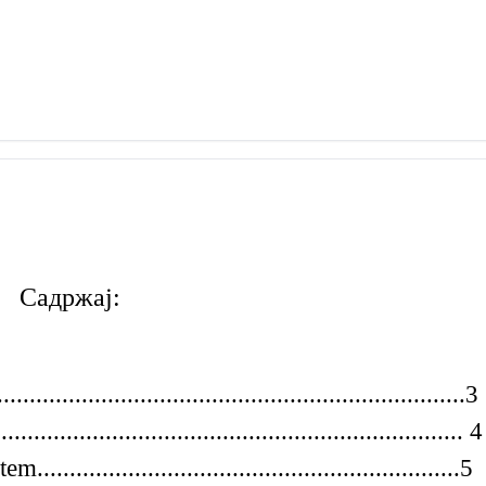
Садржај:
...................................................................3
..................................................................... 4
........................................................5