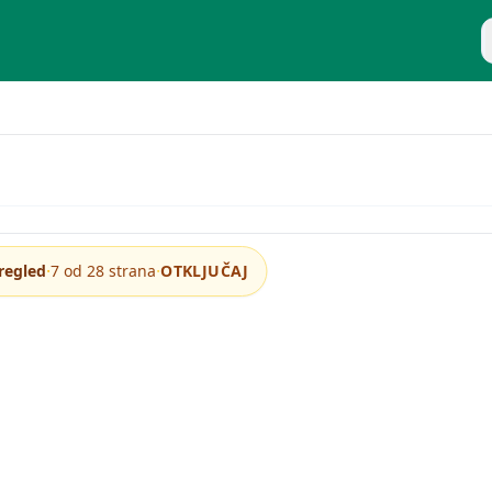
P
ikacioni sloj
·
·
regled
7 od 28 strana
OTKLJUČAJ