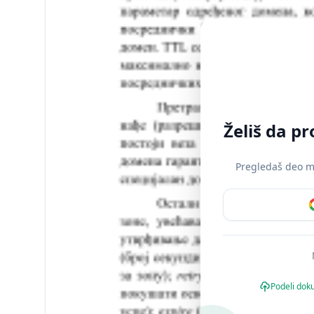
Želiš da p
Pregledaš deo mat
Podeli dok