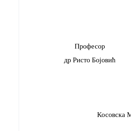
Професор
др Ристо Бојовић
Косовска М