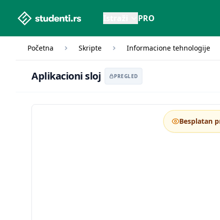
studenti.rs home page
Istraži
PRO
Početna
Skripte
Informacione tehnologije
Apl
Aplikacioni sloj
PREGLED
Besplatan p