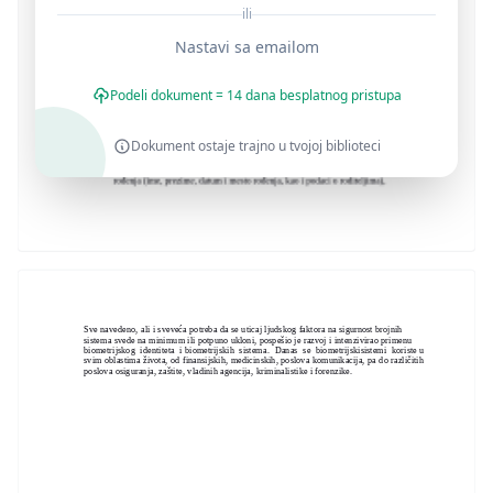
ili
Nastavi sa emailom
Podeli dokument = 14 dana besplatnog pristupa
Dokument ostaje trajno u tvojoj biblioteci
Sve navedeno, ali i sveveća potreba da se uticaj ljudskog faktora na sigurnost brojnih
sistema svede na minimum ili potpuno ukloni, pospešio je razvoj i intenzivirao primenu
biometrijskog identiteta i biometrijskih sistema. Danas se biometrijskisistemi koriste u
svim oblastima života, od finansijskih, medicinskih, poslova komunikacija, pa do različitih
poslova osiguranja, zaštite, vladinih agencija, kriminalistike i forenzike.