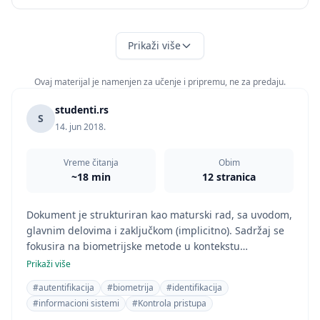
Prikaži više
Ovaj materijal je namenjen za učenje i pripremu, ne za predaju.
studenti.rs
S
14. jun 2018.
Vreme čitanja
Obim
~18 min
12 stranica
Dokument je strukturiran kao maturski rad, sa uvodom,
glavnim delovima i zaključkom (implicitno). Sadržaj se
fokusira na biometrijske metode u kontekstu
računarstva i zaštite informacionih sistema. Dubina
Prikaži više
analize i obim teksta odgovaraju maturskom radu.
#autentifikacija
#biometrija
#identifikacija
Oblast studija je jasno računarstvo zbog fokusiranosti
#informacioni sistemi
#Kontrola pristupa
na informaciono-komunikacione tehnologije, zaštitu