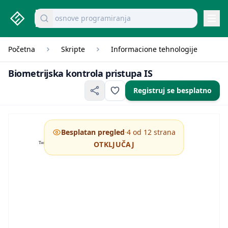
studenti.rs home page
Pretraži dokumente
mikroekonomija pitanja
Navi
Početna
Skripte
Informacione tehnologije
Biometrij
Biometrijska kontrola pristupa IS
Registruj se besplatno
·
Besplatan pregled
4 od 12 strana
OTKLJUČAJ
Tema: Biometrijske metode kontrole pristupa informacionom sistemu.