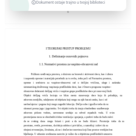
Dokument ostaje trajno u tvojoj biblioteci
I TEORIJSKI PRISTUP PROBLEMU
1. Definisanje osnovnih pojmova
1.1. Normativi prostora za vaspitno-obrazovni rad
Prilikom uređivanja prostora, s obzirom na boravak i aktivnosti dece, kao i izbora
i rasporeda opreme i materijala potrebnih za tu svrhu, treba poći od Normativa prostora,
opreme i sredstava za vaspitno-obrazovni rad u dečijim vrtićima, uloge i zadataka
sistematskog društvenog vaspitanja predškolske dece, kao i Osnova programa vaspitno-
obrazovne delatnosti dečijeg vrtića i vaspitne grupe predškolske dece pri osnovnoj školi.
Objekti dečijeg vrtića lociraju se blizu mesta stanovanja dece koja ih pohađaju, na
zdravom zemljištu, udaljenom od objekata koji mogu na njih bacati senku, kao i od
saobraćajnica i pogona koji mogu zagaditi lokaciju. Dečije sobe i igračke treba da su
okrenuti prema jugu i jugoistoku. Svi objekti treba da imaju obezbeđeno snadbevanje
zdravom pitkom vodom, savremene uređaje za odvod otpadnih voda. U svim
prostorijama mora se obezbediti dobra ventilacija i grejanje, a podovi treba da budu takvi
da se svakog dana mogu brisati i prati a da ne budu klizavi. Prostorije treba da su
prostrane, svetle, provetrene, da deluju udobno i privlačno, a nameštaj i zidovi da su
obojeni otvorenijim, živahnim, ali ne i drečavim tonovima koji čine prostor svetlijim bez
blještanja. U urbanim sredinama narocito je važno da u objektima predškolskih ustanova