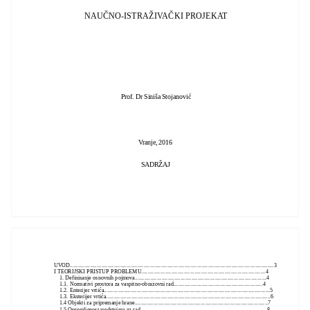
NAUČNO-ISTRAŽIVAČKI PROJEKAT
Prof. Dr Siniša Stojanović
Vranje, 2016
SADRŽAJ
UVOD..................................................................................................................................3
I TEORIJSKI PRISTUP PROBLEMU...............................................................................4
1. Definisanje osnovnih pojmova....................................................................................4
1.1. Normativi prostora za vaspitno-obrazovni rad.........................................................4
1.2. Enterijer vrtića..........................................................................................................5
1.3. Eksterijer vrtića.........................................................................................................6
1.4 Objekti za pripremanje hrane.....................................................................................7
1.5 Opremljenost sredstvima za rad.................................................................................8