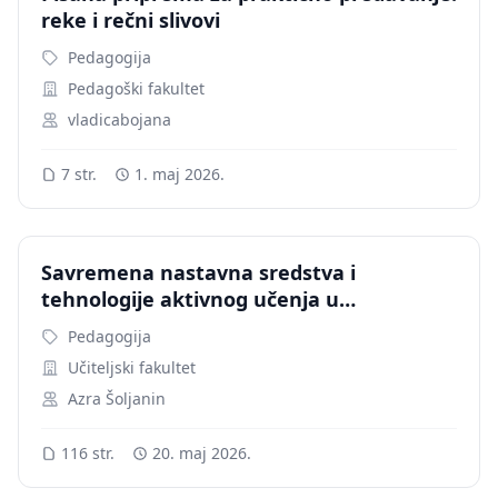
reke i rečni slivovi
Pedagogija
Pedagoški fakultet
vladicabojana
7 str.
1. maj 2026.
Savremena nastavna sredstva i
tehnologije aktivnog učenja u
integrativnoj nastavi
Pedagogija
Učiteljski fakultet
Azra Šoljanin
116 str.
20. maj 2026.