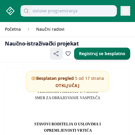
studenti.rs home page
Pretraži dokumente
Navi
mikroekonomija pitanja
Početna
Naučni radovi
Naučno-istraživački projekat
Naučno-istraživački projekat
Registruj se besplatno
·
Besplatan pregled
5 od 17 strana
OTKLJUČAJ
UNIVERZITET U NIŠU
PEDAGOŠKI FAKULTET U VRANJU
SMER ZA OBRAZOVANJE VASPITAČA
STAVOVI RODITELJA O USLOVIMA I
OPREMLJENOSTI VRTIĆA