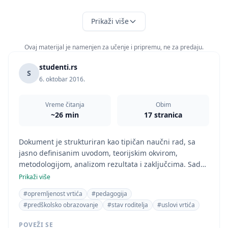
Prikaži više
Ovaj materijal je namenjen za učenje i pripremu, ne za predaju.
studenti.rs
S
6. oktobar 2016.
Vreme čitanja
Obim
~26 min
17 stranica
Dokument je strukturiran kao tipičan naučni rad, sa
jasno definisanim uvodom, teorijskim okvirom,
metodologijom, analizom rezultata i zaključcima. Sadrži
citiranu literaturu i prilog u vidu skale za ocenjivanje.
Prikaži više
Tema istraživanja direktno se odnosi na pedagošku
#opremljenost vrtića
#pedagogija
oblast, konkretno na predškolsko obrazovanje i
#predškolsko obrazovanje
#stav roditelja
#uslovi vrtića
zadovoljstvo roditelja.
POVEŽI SE