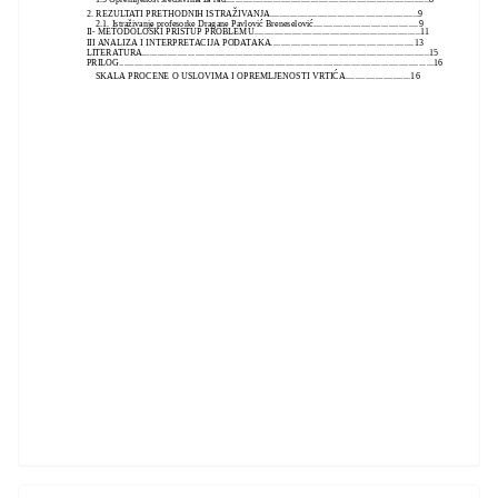
2. REZULTATI PRETHODNIH ISTRAŽIVANJA...........................................................9
2.1. Istraživanje profesorke Dragane Pavlović Breneselović..........................................9
II- METODOLOŠKI PRISTUP PROBLEMU..................................................................11
III ANALIZA I INTERPRETACIJA PODATAKA.........................................................13
LITERATURA..................................................................................................................15
PRILOG.............................................................................................................................16
SKALA PROCENE O USLOVIMA I OPREMLJENOSTI VRTIĆA..........................16