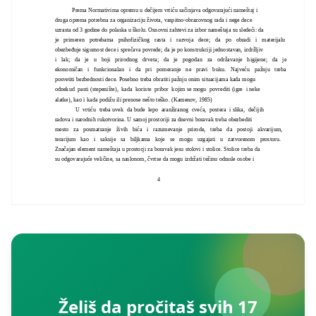
Prema Normativima opremu u dečijem vrtiću sačinjava odgovarajući nameštaj i
druga oprema potrebna za organizaciju života, vaspitno-obrazovnog rada i nege dece
uzrasta od 3 godine do polaska u školu. Osnovni zahtevi za izbor nameštaja su sledeći: da
je primeren potrebama psihofizičkog rasta i razvoja dece; da po obradi i materijalu
obezbeđuje sigurnost dece i sprečava povrede; da je po konstrukciji jednostavan, izdržljiv
i lak; da je u boji prirodnog drveta; da je pogodan za održavanje higijene; da je
ekonomičan i funkcionalan i da pri pomeranje ne pravi buku. Najveću pažnju treba
posvetiti bezbednosti dece. Posebno treba obratiti pažnju onim situacijama kada mogu
odnekud pasti (stepenište), kada koriste pribor kojim se mogu povrediti (igre i neke
alatke), kao i kada podižu ili prenose nešto teško. (Kamenov, 1985)
U vrtiću treba uvek da bude lepo aranžiranog cveća, postera i slika, dečijih
radova i narodnih rukotvorina. U samoj prostoriji za dnevni boravak treba obezbediti
mesto za posmatranje živih bića i razumevanje prirode, treba da postoji akvarijum,
terarijum kao i saksije sa biljkama koje se mogu uzgajati u zatvorenom prostoru.
Značajan element nameštaja u prostorji za boravak jesu stolovi i stolice. Stolice treba da
su odgovarajuće veličine, sa naslonom, čvrtse da mogu izdržati težinu odrasle osobe i
4
Želiš da pročitaš svih 17