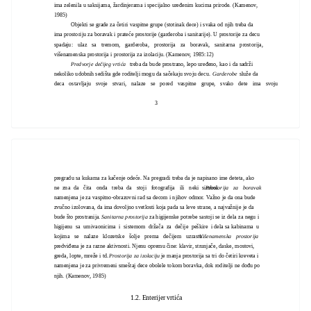
ima zelenila u saksijama, žardinjerama i specijalno uređenim kucima prirode. (Kamenov,
1985)
Objekti se grade za četiri vaspitne grupe (stotinak dece) i svaka od njih treba da
ima prostoriju za boravak i prateće prostorije (garderoba i sanitarije). U prostorije za decu
spadaju: ulaz sa tremom, garderoba, prostorija za boravak, sanitarna prostorija,
višenamenska prostorija i prostorija za izolaciju. (Kamenov, 1985:12)
Predvorje dečijeg vrtića
treba da bude prostrano, lepo uređeno, kao i da sadrži
nekoliko udobnih sedišta gde roditelji mogu da sačekaju svoju decu.
Garderobe
služe da
deca ostavljaju svoje stvari, nalaze se pored vaspitne grupe, svako dete ima svoju
3
pregradu sa kukama za kačenje odeće. Na pregradi treba da je napisano ime deteta, ako
ne zna da čita onda treba da stoji fotografija ili neki simbol.
Prostorija za boravak
namenjena je za vaspitno-obrazovni rad sa decom i njihov odmor. Važno je da ona bude
zvučno izolovana, da ima dovoljno svetlosti koja pada sa leve strane, a najvažnije je da
bude što prostranija.
Sanitarna prostorija
za higijenske potrebe sastoji se iz dela za negu i
higijenu sa umivaonicima i sistemom držača za dečije peškire i dela sa kabinama u
kojima se nalaze klozetske šolje prema dečijem uzrastu.
Višenamenska prostorija
predviđena je za razne aktivnosti. Njenu opremu čine: klavir, strunjače, daske, mostovi,
greda, lopte, mreže i td.
Prostorija za izolaciju
je manja prostorija sa tri do četiri kreveta i
namenjena je za privremeni smeštaj dece obolele tokom boravka, dok roditelji ne dođu po
njih. (Kamenov, 1985)
1.2. Enterijer vrtića