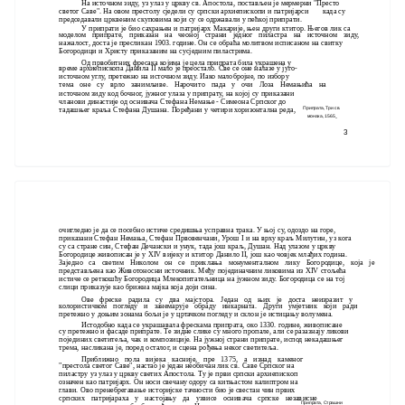
На источном зиду, уз улаз у цркву св. Апостола, постављен је мермерни "Престо
светог Саве". На овом престолу сједели су српски архиепископи и патријарси
када су
председавали црквеним скуповима који су се одржавали у пећкој припрати.
У припрати је био сахрањен и патријарх Макарије, њен други ктитор. Његов лик са
моделом припрате, приказан на чеоној страни једног пиластра на источном зиду,
нажалост, доста је пресликан 1903. године. Он се обраћа молитвом исписаном на свитку
Богородици и Христу приказаним на сусједним пиластрима.
Од првобитних фресака којима је цела припрата била украшена у
време архиепископа Данила II мало је преостало. Све се оне налазе у југо-
источном углу, претежно на источном зиду. Иако малобројне, по избору
тема оне су врло занимљиве. Нарочито пада у очи Лоза Немањића на
источном зиду код бочног, јужног улаза у припрату, на којој су приказани
чланови династије од оснивача Стефана Немање - Симеона Српског до
тадашњег краља Стефана Душана. Поређани у четири хоризонтална реда,
Припрата, Три св.
.
монаха, 1565
3
очигледно је да се посебно истиче средишња усправна трака. У њој су, одоздо на горе,
приказани Стефан Немања, Стефан Првовенчани, Урош I и на врху краљ Милутин, уз кога
су са стране син, Стефан Дечански и унук, тада још краљ, Душан. Над улазом у цркву
Богородице живописан је у XIV вијеку и ктитор Данило II, још као човјек млађих година.
Заједно са светим Николом он се приклања монументалном лику Богородице, која је
представљена као Животоносни источник. Међу појединачним ликовима из XIV стољећа
истиче се реткошћу Богородица Млекопитатељница на јужном зиду. Богородица се на тој
слици приказује као брижна мајка која доји сина.
Ове фреске радила су два мајстора. Један од њих је доста неизразит у
колористичком погледу и занемарује обраду инкарната. Други умјетник који ради
претежно у доњим зонама бољи је у цртачком погледу и склон је истицању волумена.
Истодобно када се украшавала фрескама припрата, око 1330. године, живописане
су претежно и фасаде припрате. Те зидне слике су много пропале, али се разазнају ликови
појединих светитеља, чак и композиције. На јужној страни припрате, испод некадашњег
трема, насликана је, поред осталог, и сцена рођења неког светитеља.
Приближно пола вијека касније, пре 1375, а изнад каменог
"престола светог Саве", настао је један необичан лик св. Саве Српског на
пиластру уз улаз у цркву светих Апостола. Ту је први српски архиепископ
означен као патријарх. Он носи свечану одору са китњастом калиптром на
глави. Ово пренебрегавање историјске тачности био је свестан чин првих
српских патријараха у настојању да узвисе оснивача српске независне
Припрата, Страшни