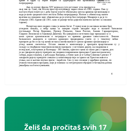
цркве и одраз су борбе вођене са Цариградом око признавања српске
суд и изгнанство
патријаршије.
Адама и Еве из раја,
1565.
Ако се изузму фреске XIV вијека из југо-источног угла припрате и
овај лик св. Саве, сав остали простор испуњавају зидне слике из 1565. године. Оне су
настале убрзо пошто је у доба турске власти обновљена српска црквена организација и
када је њено средиште опет постала Пећка патријаршија. Натпис о обнови над малим
вратима на северном зиду обавештава да је ктитор био патријарх Макарије и да је то
учињено 1565. године (не 1561. како се раније читао дијелом ишчилео натпис са ознаком
године).
Репертоар ових зидних слика је веома богат. У првој зони је насликан велики број
угледних монаха, а међу њима са северне стране западног зида и познати балкански
пустињаци: Петар Коришки, Прохор Пчињски, Јован Рилски, Јоаким Сарандапорски,
Гаврило Лесновски и Јоаникије Девички. На сјеверном и источном зиду приказани су и
неки српски архиепископи и патријарси из времена државне самосталности. Ликови
балканских анахорета и српских црквених предводника унети су у тематику пећке
припрате да би се на тај начин истакла свеобухватност српске црквене организације и
углед њених светитеља. Остали ликови и композиције у припрати представљени су у
складу са утврђеном тематиком великих припрата: у источном дијелу, на сводовима и
испод њих, илустрован је Календар - 365 ликова, односно сцена за сваки дан у години, док
је на сјеверном дијелу припрате на сводним површинама приказано Седам васељенских
сабора, један локални, у доба цара Хонорија, а близу њих је и Сабор Симеона Српског. У
западном дијелу припрате сликане су композиције које се односе на Христов живот и
учење, као и његове поучне приче - параболе. Све су оне сложене у одређене цјелине, по
ученом теолошком програму, који је повезан са литургијским обредом и читањима делова
јеванђеља на богослужењима.
4
Želiš da pročitaš svih 17