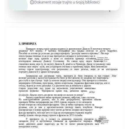
Dokument ostaje trajno u tvojoj biblioteci
3. ПРИПРАТА
Припрату испред трију цркава подигао је архиепископ Данило II почетком четврте
деценије XIV вијека. У његовој биографији ова градња описује се доста подробно.
Посебно се истиче да је желио да сазида припрату "достојну многога причања". Послије
описа градње помиње се да је над припратом саградио и катихумену, као и
Припрата, Лоза
велики пирг пред црквом у коме се налазила црквица посвећена
Немањића, четврта
ктитировом имењаку Данилу Столпнику. На самом врху пирга била су
деценија XIV в.
смештена звона, која су, по налогу Данила II, донета са Приморја. Данас се
разазнају само
темељи овог пирга - куле, али је припрата очувана у приличној мјери.
Њен живописан
изглед смјеле конструкције, али разумљиво са мало детаља, види се
на ктиторском
портрету Данила II у цркви Богородице.
Замишљена као раскошни трем, припрата је била отворена са
три стране. Због
великог распона у њеној унутрашњости било је постављено по средини пе
т подупирача -
два стуба и три ступца - који су носили сводну конструкцију. Ова прип
рата са витким
мермерним стубовима, пространа, лијепо освјетљена, украшена фрескама
изнутра, али и
споља, будила је стога дивљење. Са разлогом она је поменута у једном
старом родослову као једно од најљепших умјетничких завештања
прошлих вијекова: "Призренске цркве под, дечанска црква,
пећке
припрате,
бањско злато, ресавско писаније не налази се нигдје".
Љепоту првобитне пећке припрате можемо, међутим, само слутити.
Из конструктивних разлога, као и због дотрајалости, приликом обнове
припрате Пећке патријаршије око 1560. године, морали су се затворити
лучни отвори на спољашњим фасадама. Ово је пећку припрату спасло од
рушења, али је она у архитектонском погледу много изгубила. Напори
конзерватора у новије вријеме нису могли да битно измјене неугледност
фасада припрате, тим пре што се сада на унутрашњим странама зидића
између лучних отвора морају чувати и фреске из XVI стољећа.
Припрата,
У припрати се, у складу са црквеном праксом, налазила у југо-
Богородица
Млекопитателница,
западном углу и крстионица сачињена од црвенкастог мермера. Многи
четврта деценија
њени дијелови данас недостају, да би се могао реконструисати њен
XIV в.
некадашњи изглед.