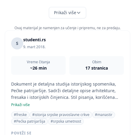
Prikaži više
Ovaj materijal je namenjen za učenje i pripremu, ne za predaju.
studenti.rs
S
9. mart 2018.
Vreme čitanja
Obim
~26 min
17 stranica
Dokument je detaljna studija istorijskog spomenika,
Pećke patrijaršije. Sadrži detaljne opise arhitekture,
fresaka i istorijskih činjenica. Stil pisanja, korišćena
literatura i referenciranje na istorijske izvore ukazuju
Prikaži više
na naučni rad, a ne na školski seminarski ili diplomski
#freske
#istorija srpske pravoslavne crkve
#manastir
rad. Oblast studija je jasno istorija, zbog fokusiranja na
#Pećka patrijaršija
#srpska umetnost
istorijske i umetničke aspekte Pećke patrijaršije.
POVEŽI SE