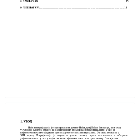
8. ЗАКЉУЧАК............................................................................................................................15
9.
ЛИТЕРАТУРА........................................................................................................................16
1. УВОД
Пећка патријаршија је скуп цркава на домаку Пећи, крај Пећке Бистрице, а на улазу
у Руговску клисуру, један је од најзначајнијих споменика српске прошлости. У њој се
вијековима налазило сједиште српских архиепископа и патријараха. Од свога постанка у
XIII вијеку Патријаршија је окупљала учене теологе, врсне књижевнике и обдарене
умјетнике и сви су они у њој остављали свједочанства о свом прегалаштву. Стога је она