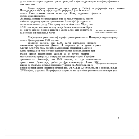
данас не само старо средиште српске цркве, већ и мјесто гдје се чува значајна умјетничка
заоставштина.
Тачно вријеме оснивања матичне цркве у Пећкој патријаршији није познато.
Изгледа да је на мјесту гдје је сада Патријаршија још за живота
светог Саве основан метох манастира Жиче, тадашњег сједишта
српске архиепископије.
Желећи да средиште српске цркве буде на мање угроженом мјесту
и ближе средишту државе, архиепископ Арсеније I је подигао на
овом жичком метоху код Пећи цркву светих Апостола. Убрзо, око
1250. године, по његовом налогу она је била и живописана. Храм
се, нешто касније, почео називати и Свети Спас, што је преузето
Архиепископ Арсеније (1233-
као спомен на посвећење Жиче.
1263), црква Светих Апостола.
Са сјеверне стране овог најстаријег храма архиепископ Никодим је подигао цркву
светог Димитрија око 1320. године.
Деценију касније, око 1330, његов наследник, познати
књижевник архиепископ Данило II саградио је са јужне стране
Светих Апостола храм посвећен Богородици Одигитрији, да би и
њему придодао са јужне стране црквицу светог Николе. Испред три
главне цркве архиепископ Данило II је потом подигао
монументалну припрату, а испред ње високи пирг - кулу. У вријеме
архиепископа Јоаникија, око 1345. године, до тада неживописан
храм светог Димитрија, добио је фрескодекорацију. Током XIV
Саркофаг епископа Никодима
вијека су обављене и мање преправке у цркви св. Апостола, па су
неки дијелови храма накнадно исликавани. Од XIII до XV стољећа, па и касније, све до
XVII вијека, у црквама Патријаршије сахрањивани су пећки архиепископи и патријарси.
1