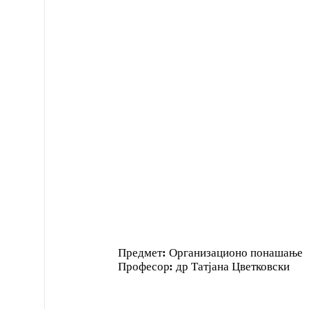
Предмет
:
Организационо понашање
Професор
:
др Татјана Цветковски
см