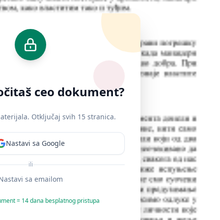
ročitaš ceo dokument?
erijala. Otključaj svih 15 stranica.
Nastavi sa Google
ili
Nastavi sa emailom
ument = 14 dana besplatnog pristupa