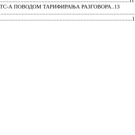
..........................................................................11
ТС-А ПОВОДОМ ТАРИФИРАЊА РАЗГОВОРА..13
................................................................................
.................................................................................