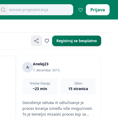
retraži dokumente
Prijava
mikroekonomija pitanja
Registruj se besplatno
Anelej23
A
7. decembar 2015.
Vreme čitanja
Obim
~23 min
15 stranica
Donošenje odluka ili odlučivanje je
proces biranja između više mogućnosti.
To je temeljni misaoni proces koji se