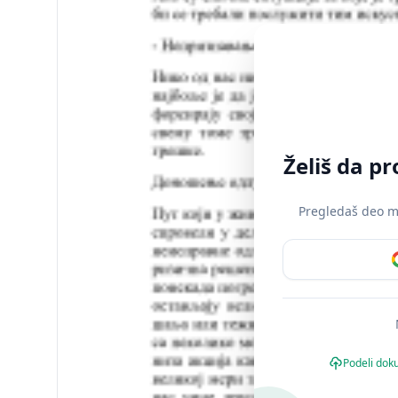
Želiš da p
Pregledaš deo mat
Podeli dok