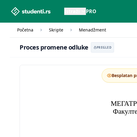
studenti.rs home page
Istraži
PRO
Početna
Skripte
Menadžment
Proces promen
Proces promene odluke
PREGLED
Besplatan p
МЕГАТ
Факулте