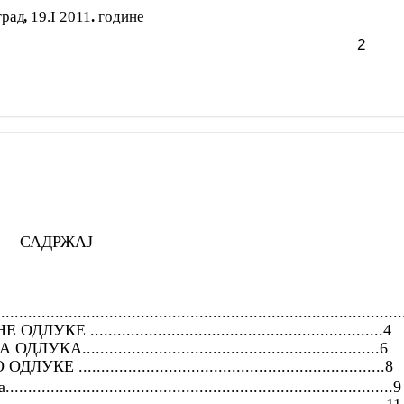
град
,
19.I 2011
.
године
2
САДРЖАЈ
.....................................................................................
.............................................................4
............................................................6
.............................................................8
...........................................................................9