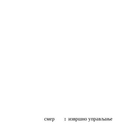
ер
:
извршно управљање