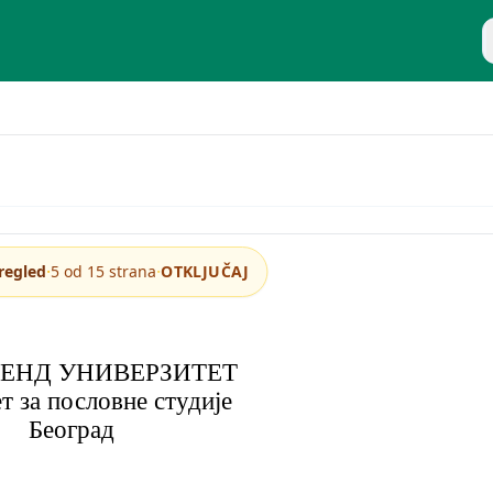
P
e odluke
·
·
regled
5 od 15 strana
OTKLJUČAJ
РЕНД УНИВЕРЗИТЕТ
т за пословне студије
Београд