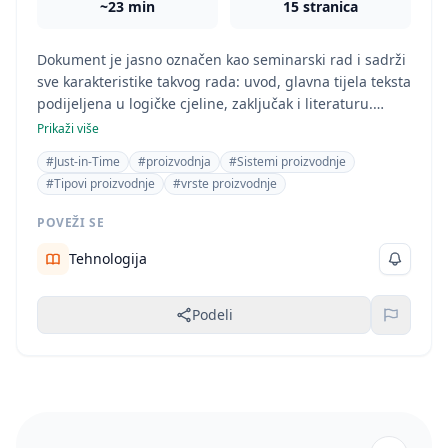
~23 min
15 stranica
Dokument je jasno označen kao seminarski rad i sadrži
sve karakteristike takvog rada: uvod, glavna tijela teksta
podijeljena u logičke cjeline, zaključak i literaturu.
Sadržaj se fokusira na različite aspekte proizvodnje, što
Prikaži više
ga svrstava u oblast ekonomije. Korištenje stručne
#Just-in-Time
#proizvodnja
#Sistemi proizvodnje
literature i citata, kao i strukturiranost teksta, potvrđuju
#Tipovi proizvodnje
#vrste proizvodnje
akademski karakter dokumenta.
POVEŽI SE
Tehnologija
Podeli