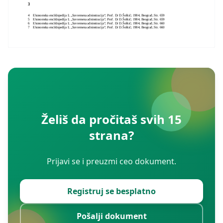
3
4
Ekonomska enciklopedija I; „Savremena adninstracija“; Prof. Dr D.Šoškić; 1984; Beograd; Str. 659
5
Ekonomska enciklopedija I; „Savremena adninstracija“; Prof. Dr D.Šoškić; 1984; Beograd; Str. 659
6
Ekonomska enciklopedija I; „Savremena adninstracija“; Prof. Dr D.Šoškić; 1984; Beograd; Str. 660
7
Ekonomska enciklopedija I; „Savremena adninstracija“; Prof. Dr D.Šoškić; 1984; Beograd; Str. 660
Želiš da pročitaš svih 15
strana?
Prijavi se i preuzmi ceo dokument.
Registruj se besplatno
Pošalji dokument