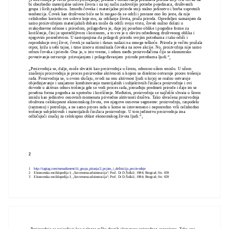
bi obezbedio materijalne uslove života i na taj način zadovoljio potrebe pojedinaca, društvenih
grupa i širih zajednica. Između čoveka i materijalne prirode stoji stalno jedinstvo i borba suprotnih
tendencija. Čovek kao društveno biće ne bi mogao da se održi i postane ono što jeste, da nije
celishodno koristio sve uslove koje mu, za održanje života, pruža priroda. Opredeljen saznanjem da
samo proizvcdnjom materijalnih dobara može da održi svoju vrstu, čovek nužno dolazi u
svakodnevne odnose s prirodom, prilagođava je, daje joj posebno oblike i pogodne forme za
korišćenje, čini je upotrebljivom i korisnom, a to sve je u okviru određenog društvenog oblika i
njegovim posredstvom. U nastojanjima da prilagcdi prirodu svojim potrebama i tako održi i
reprodukuje svoj život, čovek je nailazio i danas nailazi na mnoge teškoće. Priroda je večito pružala
otpor, krila u sebi tajne, i time iznova stimulisala čoveka na nove akcije. No, proizvcdnja nije samo
odnos čoveka i prirode. Ona je, u isto vreme, i odnos među proizvođačima čije se ekonomsko
povezivanje ostvaruje prisvajanjem i prilagcđavanjem prirode potrebama ljudi.“
2
„Proizvodnja se, dalje, može shvatiti kao proizvodnja u širem, odnosno užem smislu. U užem
značenju proizvodnja je proces proizvodne aktivnosti u kojem se direktno ostvaruje proces trošenja
rada. Proizvodnja se, u ovom slučaju, svodi na onu aktivnost ljudi u kojoj se realno ostvaruje
objedinjavanje i uzajamno kombinovanje materijalnih i subjektivnih činilaca proizvodnje i ovi
dovode u aktivan odnos trošenja gde se vodi proces rada, prerađuju predmeti prirode i daje im se
posebna forma pogodna za upotrebu i korišćenje. Međutim, proizvodnja se najčešće shvata u širem
smislu kao jedinstvo osnovnih momenata privredne aktivnosti društva. Tako shvaćena proizvodnja
obuhvata celokupnost ekonomskog života, sve njegove osnovne segmente: proizvodnju, raspodelu
(razmenu) i potrošnju, a ne samo proces rada u kome se istovremeno i neposredno vrši celishodno
trošenje subjektivnih i materijalnih činiJaca proizvodnje. U tom jedinstvu proizvodnja ima
odlučujući značaj za celokupnu oblast ekonomskog života ljudi.“
3
2
1
http://tagtag.com/menadzment/iii_grupa_pitanja/2_pojam_i_definicija_proizvodnje
2
Ekonomska enciklopedija I; „Savremena adninstracija“; Prof. Dr D.Šoškić; 1984; Beograd; Str. 659
3
Ekonomska enciklopedija I; „Savremena adninstracija“; Prof. Dr D.Šoškić; 1984; Beograd; Str. 659