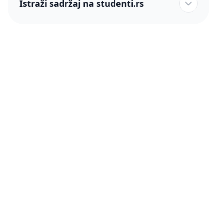
Istraži sadržaj na studenti.rs
studenti.rs naslovnica
Više od 250 hiljada studenata nam je ukazalo poverenje!
studenti.rs
Podrška
O nama
Pomoć
Blog
Kontakt
PRO članstvo (Cene)
Status
Šta je PRO članstvo
Pravno
Press & Partneri
Činimo dobro
Uslovi korišćenja