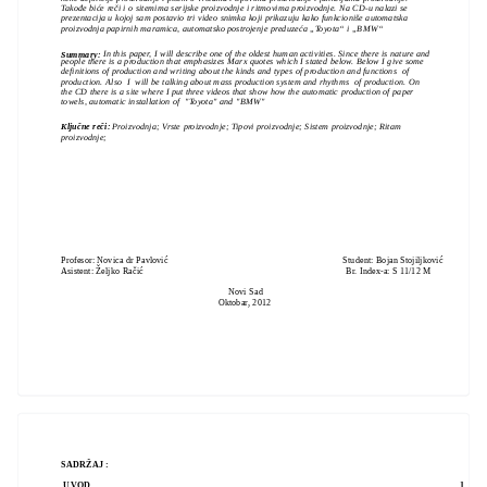
Takođe biće reči i o sitemima serijske proizvodnje i ritmovima proizvodnje. Na CD-u nalazi se
prezentacija u kojoj sam postavio tri video snimka koji prikazuju kako funkcioniše automatska
proizvodnja papirnih maramica, automatsko postrojenje preduzeća „Toyota“ i „BMW“
In this paper, I will describe one of the oldest human activities. Since there is nature and
Summary:
people there is a production that emphasizes Marx quotes which I stated below. Below I give some
definitions of production and writing about the kinds and types of production and functions of
production. Also I will be talking about mass production system and rhythms of production. On
the CD there is a site where I put three videos that show how the automatic production of paper
towels, automatic installation of "Toyota" and "BMW"
Ključne reči:
Proizvodnja; Vrste proizvodnje; Tipovi proizvodnje; Sistem proizvodnje; Ritam
proizvodnje;
Profesor: Novica dr Pavlović Student: Bojan Stojiljković
Asistent: Željko Račić Br. Index-a: S 11/12 M
Novi Sad
Oktobar, 2012
SADRŽAJ :
UVOD …............................................................................................................................................ 1