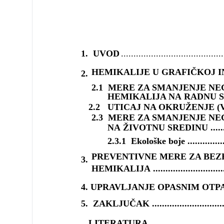
1. UVOD
.........................................
HEMIKALIJE U GRAFIČKOJ I
2.
2.1 MERE ZA SM
HEMIKALIJA NA RADNU SREDIN
2.2 UTICAJ NA OKRUŽENJE (VODU I VAZ
2.3 MERE ZA SMANJENJE
NA ŽIVOTNU SREDINU .................
2.3.1 Ekološke boje .....................
PREVENTIVNE MERE ZA B
3.
HEMIKALIJA ..................................
4. UPRAVLJANJE OPASNIM OTPADOM ........
5. ZAKLJUČAK .....................................
LITERATURA ......................................