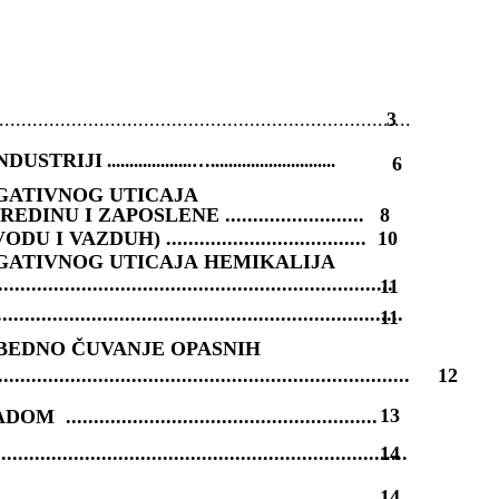
..........................................................................
3
NDUSTRIJI
...................…............................
6
ANJENJE NEGATIVNOG UTICA
U I ZAPOSLENE .........................
8
DUH) ....................................
10
 NEGATIVNOG UTICAJA HEMIKALIJA
...........................................................
11
..................................................................
11
EZBEDNO ČUVANJE OPASNIH
.................................................................... 12
13
................................................
.................................................................
14
..............................................................
14