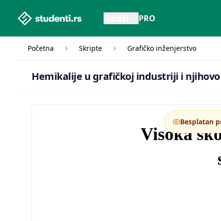
studenti.rs home page
Istraži
PRO
Početna
Skripte
Grafičko inženjerstvo
Hemikal
Hemikalije u grafičkoj industriji i njiho
Besplatan p
Visoka ško