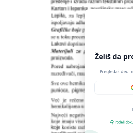
Želiš da p
Pregledaš deo mat
Podeli dok