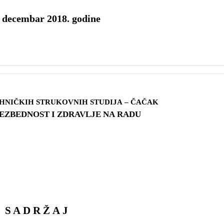
decembar 2018. godine
HNIČKIH STRUKOVNIH STUDIJA – ČAČAK
ST I ZDRAVLJE NA RADU
S A D R Ž A J