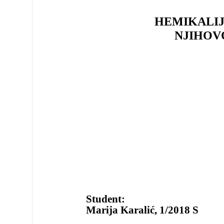
HEMIKAL
NJIHOV
S
Student:
Marija Karalić, 1/2