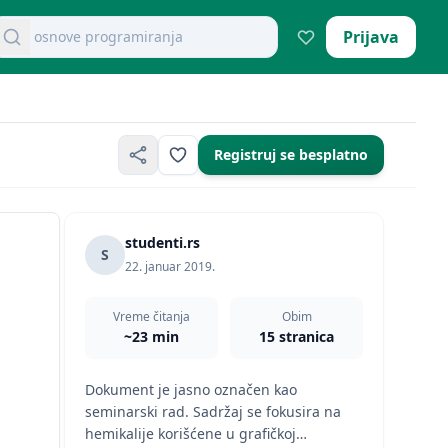
retraži dokumente
Prijava
mikroekonomija pitanja
Registruj se besplatno
studenti.rs
S
22. januar 2019.
Vreme čitanja
Obim
~23 min
15 stranica
Dokument je jasno označen kao
seminarski rad. Sadržaj se fokusira na
hemikalije korišćene u grafičkoj