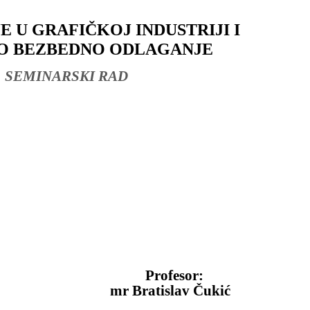
IJE U GRAFIČKOJ INDUSTRI
O BEZBEDNO ODLAGANJE
EMINARSKI RAD
Profesor:
018 S mr Bratislav Čukić