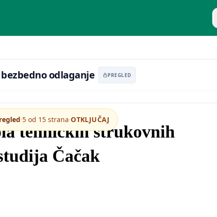
P
ije u grafičkoj industriji i njihovo bezbedno odlaganje
vo bezbedno odlaganje
PREGLED
·
·
regled
5 od 15 strana
OTKLJUČAJ
la tehničkih strukovnih
studija Čačak