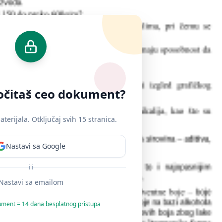
ročitaš ceo dokument?
erijala. Otključaj svih 15 stranica.
Nastavi sa Google
ili
Nastavi sa emailom
ument = 14 dana besplatnog pristupa