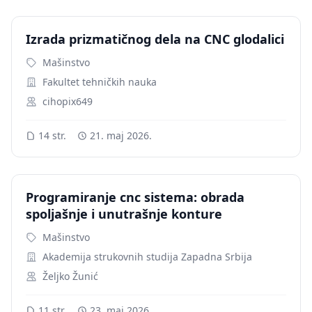
Izrada prizmatičnog dela na CNC glodalici
Mašinstvo
Fakultet tehničkih nauka
cihopix649
14 str.
21. maj 2026.
Programiranje cnc sistema: obrada
spoljašnje i unutrašnje konture
Mašinstvo
Akademija strukovnih studija Zapadna Srbija
Željko Žunić
11 str.
23. maj 2026.