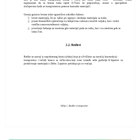
napomenuti da se brzina traka ispod 0.75m/s ne preporučuju, izuzev u specijalnim
slučajevima kada se transporterom prenose komadni materijali.
Gornju granicu brzine trake ograničava nekoliko faktora:
krtost materijala, što je važno pri sipanju i skidanju materijala sa trake;

porast dinamičkih opterećenja na ležajevima oslonaca nosećih valjaka, kao i usled

statičke neuravnoteženosti valjaka;
povećanje habanja na mestima gde materijal pada na traku, kao i na mestima gde se

traka čisti.
2.2. Redleri
Redler se sastoji iz nepokretnog korita (oluka) koje je učvršćeno na nosećoj konstrukciji
transportera i vučnih lanaca sa točkovima koji nose između sebe grabulje ili lopatice za
potiskivanje materijala u žlebu. Lopatice potiskuju pa se vraćaju.
Slika 1. Redler transporter