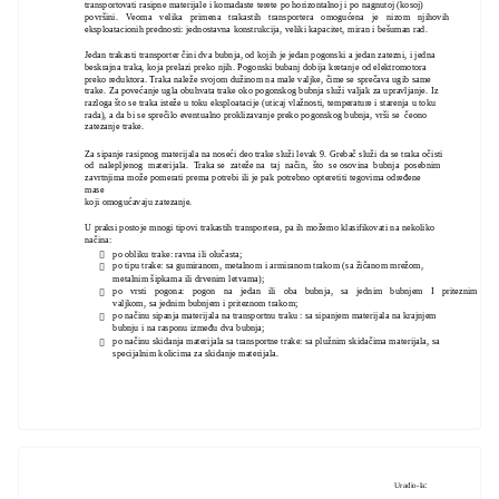
transportovati rasipne materijale i komadaste terete po horizontalnoj i po nagnutoj (kosoj)
površini. Veoma velika primena trakastih transportera omogućena je nizom njihovih
eksploatacionih prednosti: jednostavna konstrukcija, veliki kapacitet, miran i bešuman rad.
Jedan trakasti transporter čini dva bubnja, od kojih je jedan pogonski a jedan zatezni, i jedna
beskrajna traka, koja prelazi preko njih. Pogonski bubanj dobija kretanje od elektromotora
preko reduktora. Traka naleže svojom dužinom na male valjke, čime se sprečava ugib same
trake. Za povećanje ugla obuhvata trake oko pogonskog bubnja služi valjak za upravljanje. Iz
razloga što se traka isteže u toku eksploatacije (uticaj vlažnosti, temperature i starenja u toku
rada), a da bi se sprečilo eventualno proklizavanje preko pogonskog bubnja, vrši se čeono
zatezanje trake.
Za sipanje rasipnog materijala na noseći deo trake služi levak 9. Grebač služi da se traka očisti
od nalepljenog materijala. Traka se zateže na taj način, što se osovina bubnja posebnim
zavrtnjima može pomerati prema potrebi ili je pak potrebno opteretiti tegovima određene
mase
koji omogućavaju zatezanje.
U praksi postoje mnogi tipovi trakastih transportera, pa ih možemo klasifikovati na nekoliko
načina:
po obliku trake: ravna ili olučasta;

po tipu trake: sa gumiranom, metalnom i armiranom trakom (sa žičanom mrežom,

metalnim šipkama ili drvenim letvama);
po vrsti pogona: pogon na jedan ili oba bubnja, sa jednim bubnjem I priteznim

valjkom, sa jednim bubnjem i priteznom trakom;
po načinu sipanja materijala na transportnu traku : sa sipanjem materijala na krajnjem

bubnju i na rasponu između dva bubnja;
po načinu skidanja materijala sa transportne trake: sa plužnim skidačima materijala, sa

specijalnim kolicima za skidanje materijala.
:
Uradio-la