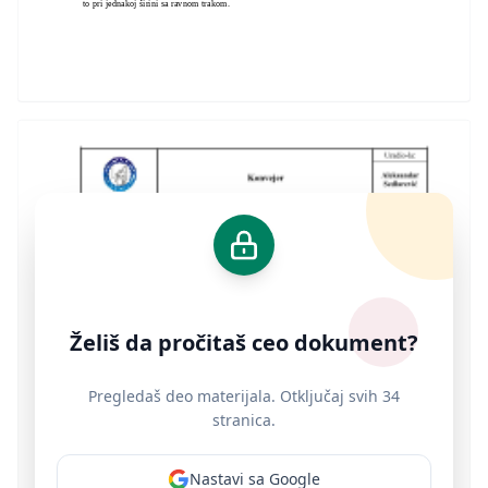
to pri jednakoj širini sa ravnom trakom.
Želiš da pročitaš ceo dokument?
Pregledaš deo materijala. Otključaj svih 34
stranica.
Nastavi sa Google