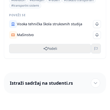
#elevatori
#konvejeri
#redleri
#trakasti transporteri
#transportni sistemi
POVEŽI SE
Visoka tehnička škola strukovnih studija
Mašinstvo
Podeli
Istraži sadržaj na studenti.rs