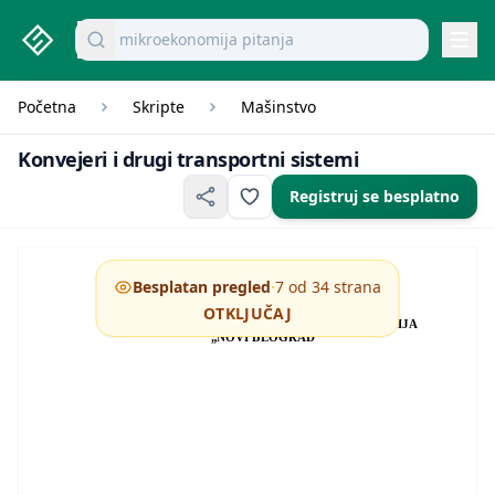
studenti.rs home page
Pretraži dokumente
mikroekonomija pitanja
Navi
Početna
Skripte
Mašinstvo
Konvejeri i drugi transp
Konvejeri i drugi transportni sistemi
Registruj se besplatno
·
Besplatan pregled
7 od 34 strana
OTKLJUČAJ
VISOKA TEHNIČKA ŠKOLA STRUKOVNIH STUDIJA
„NOVI BEOGRAD“