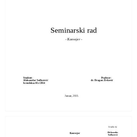
Seminarski rad
- Konvejer -
Student: Profesor:
Aleksandar Sedlarević dr. Dragan Živković
br.indeksa:81c/2014
Januar, 2015.
:
Uradio-la
Aleksandar
Konvejer
Sedlarević