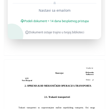
ili
Nastavi sa emailom
Podeli dokument = 14 dana besplatnog pristupa
Dokument ostaje trajno u tvojoj biblioteci
:
Uradio-la
Aleksandar
Konvejer
Sedlarević
VTŠ
2
Strana
Novi Beograd
2. OPREMA KOD MEHANIČKIH OPERACIJA TRANSPORTA
2.1. Trakasti transporteri
Trakasti transporteri su rasprostranjene mašine neprekidnog transporta. Oni mogu