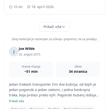
10 str.
18. april 2026.
Prikaži više
Ovaj materijal je namenjen za učenje i pripremu, ne za predaju.
Joe Wilde
J
26. avgust 2015.
Vreme čitanja
Obim
~51 min
34 stranica
Jedan trakasti transporter čini dva bubnja, od kojih je
jedan pogonski a jedan zatezni, i jedna beskrajna
traka, koja prelazi preko njih. Pogonski bubanj dobija
kretanje od elektromotora preko reduktora.
Prikaži više