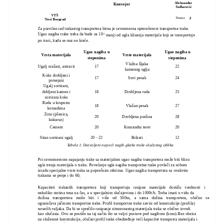
Aleksandar
Konvejer
Sedlarević
VTŠ
3
Strana
Novi Beograd
Za pravilan rad trakastog transportera bitna je ravnomerna opterećenost transportne trake.
Ugao nagiba trake treba da bude za 10
o
manji od ugla klizanja materijala koji se transportuje
po traci, kada se ona ne kreće.
Ugao nagiba u
Ugao nagiba u
Vrsta materijala
Vrste materijala
stepenima
stepenima
Vlažna šljaka
Ugalj orašast, antracit
17
22
kamenog uglja
Koks drobljeni i
17
Suvi pesak
24
prosejani
Ugalj sortirani,
dobljeni kamen i
18
Drobljena ruda
25
sortirani koks
Ruda u krupnim
18
Vlažan pesak
27
komadima
Zrno (pšenica,
20
Drobljena prašina
28
kukuruz)
Cement
20
Komandni teret
20
Sitan sortirani ugalj
20 - 22
12
Briketi
Tabela 1. Dozvoljeni najveći nagib glatke trake olučastog oblika
Pri ravnomernom napajanju trake sa materijalom ugao nagiba transportera može biti blizu
ugla trenja materijala o traku. Povećanje ugla nagiba transportne trake povlači za sobom
izradu specijalne vrste traka sa poprečnim rebrima. Ugao nagiba transportera sa ovakvim
trakama se penje i do 60
o
.
Kapaciteti trakastih transportera koji transportuju rasipne materijale dostižu vrednosti i
nekoliko stotina tona na čas, a u specijalnim slučajevima i do 1000t/h. Treba imati u vidu da
dužina transportera može biti i više od 500m, a sama dužina transportera, obično se
ograničava jačinom transportne trake. Profil transportne trake zavisi od konstrukcije (profila)
nosećih valjaka. Da bi se sprečilo rasipanje sitnozrnastog materijala traka se obično izvodi
kao olučasta. Ovo se postiže na taj način što se valjci postave pod nagibom (koso).Bez obzira
na složenost konstrukcije, olučast profil trake obezbeđuje veći kapacitet transporta materijala i