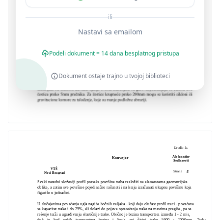
ili
Nastavi sa emailom
Podeli dokument = 14 dana besplatnog pristupa
Dokument ostaje trajno u tvojoj biblioteci
:
Uradio-la
Aleksandar
Konvejer
Sedlarević
VTŠ
5
Strana
Novi Beograd
Svaki naredni složeniji profil preseka površine treba razložiti na elementarne geometrijske
oblike, a zatim sve površine pojedinačno računati i na kraju izračunati ukupnu površinu koja
figuriše u jednačini.
U slučajevima povećanja ugla nagiba bočnih valjaka - koji daju olučast profil traci - povećava
se kapacitet trake i do 25%, ali dolazi do pojave opterećenja trake na mestima pregiba, pa se
rešenje traži u ugrađivanju elastičnije trake. Obično je brzina transportera između 1 - 2 m/s,
dok je kod nekih transportera brzina i 5m/s, pri širini trake 1600 - 2000mm. Treba