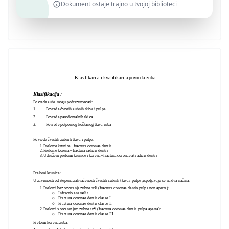
Dokument ostaje trajno u tvojoj biblioteci
Klasifikacija i kvalifikacija povreda zuba
Klasifikacija :
Povrede zuba mogu podrazumevati:
1.
Povrede čvrstih zubnih tkiva i pulpe
2.
Povrede parodontalnih tkiva
3.
Povrede potpornog koštanog tkiva zuba
Povrede čvrstih zubnih tkiva i pulpe:
1. Prelome krunice –fractura coronae dentis
2. Prelome korena –fractura radicis dentis
3. Udruženi prelomi krunice i korena –fractura coronae at radicis dentis
Prelomi krunice :
U zavisnosti od stepena zahvaćenosti čvrstih zubnih tkiva i pulpe ,ispoljavaju se na dva načina:
1. Prelomi bez otvaranja zubne srži (fractura coronae dentis-pulpa non aperta):
Infractio enamelis
o
Fractura coronae dentis clasae I
o
Fractura coronae dentis clasae II
o
2. Prelomi s otvaranjem zubne srži (fractura coronae dentis-pulpa aperta):
Fractura coronae dentis clasae III
o
Prelomi korena zuba: