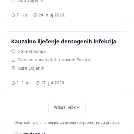
Ado Soljanin
71 str.
24. maj 2026.
Kauzalno liječenje dentogenih infekcija
Stomatologija
Državni univerzitet u Novom Pazaru
Azra Šoljanin
112 str.
17. jul 2026.
Prikaži više
Ovaj materijal je namenjen za učenje i pripremu, ne za predaju.