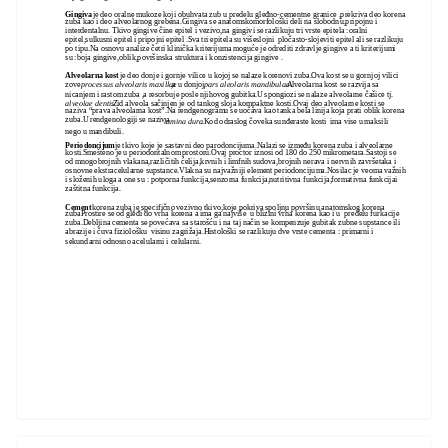
Gingiva
je deo oralne mukoze koji obuhvata zub u predelu gleđno-cementne granice ,prekriva deo korena
zuba kao i deo alveolarnog grebena.Gingiva se anatomskomorfološki deli na slobodnu,pripojnu i
interdentalnu. Tkivo gingive čine epitel i vezivo,na gingivi se razlikuju tri vrste epitela :oralni
epitel,sulkusni epitel i pripojni epitel .Sva tri epitela su višeslojni pločasto-slojeviti epitel ali se razlikuju
po tipu.Na osnovu analize četri klinička kriterijuma moguće je odrediti zdravlje gingive a ti kriterijumi
su :boja gingive,oblik,površinska struktura i konzistencija gingive .
Alveolarna kost
je deo donje i gornje vilice u kojoj se nalaze korenovi zuba.Ova kost se u gornjoj vilici
zove
processus alveolaris maxillae
,a u donjoj
pars aleolaris mandibulae
.Alveolarna kost se razvija sa
nicanjem i rastom zuba ,a resorbuje posle njihovog gubitka.U spongiozi se nalaze alveolarne čašice tj.
alveolae dentis
.Zid alveola sačinjen je od tankog sloja kompaktne kosti.Ovaj deo alveolarne kosti se
naziva “prava alveolarna kost”.Na rendgenogramu se uočava kao tanka bela linija koja prati oblik korena
zuba.U rendgenologiji se naziva
lamina dura
.Kod odraslog čoveka sunđeraste kosti ima vise u maksili
nego u mandibuli.
Periodoncijum
je tkivo koje je sastavni deo parodoncijuma.Nalazi se između korena zuba i alveolarne
kosti.Smešteno je u periodontalnom prostoru.Ovaj proctor iznosi od 180 do 250 mikrometara.Sastoji se
od mnogobrojnih vlakana,različitih ćelija,krvnih i limfnih sudova,brojnih nerava i nervnih završetaka i
osnovne ekstracelularne supstance.Vlakna su najvažniji element periodoncijuma.Nosilac je veoma važnih
i složenih uloga a one su : potporna funkcija,senzorna funkcija,nutritivna funkcija,formativna funkcijai
zaštitna funkcija.
Cement
korena zuba je specifično vezivno tkivo,koje pokriva spoljnu površinu anatomskog korena
zubaProstire se od gleđi do vrha korena a ima ga najviše u blizini vrha korena kao i u predelu furkacije
zuba.Debljina cementa se povećava sa starošću i na taj način se kompenzuje gubitak zubne supstance ili
abrazije i čuva fiziološku visinu zagrižaja.Histološki se razlikuju dve vrste cementa : primarni i
sekundarni odnosno acelularni i celularni.