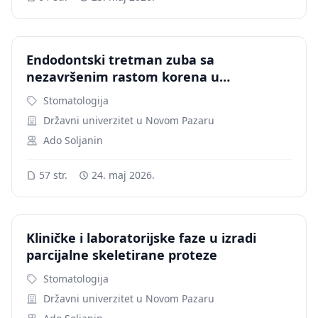
Endodontski tretman zuba sa
nezavršenim rastom korena u
stomatologiji
Stomatologija
Državni univerzitet u Novom Pazaru
Ado Soljanin
57 str.
24. maj 2026.
Kliničke i laboratorijske faze u izradi
parcijalne skeletirane proteze
Stomatologija
Državni univerzitet u Novom Pazaru