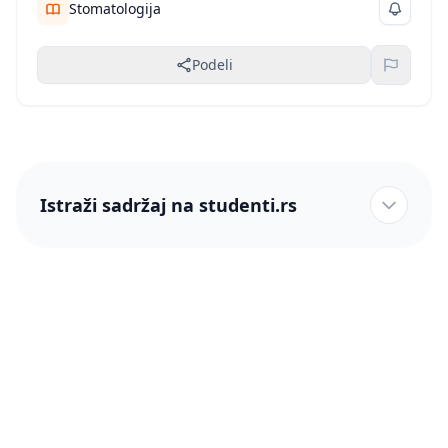
Stomatologija
Podeli
Istraži sadržaj na studenti.rs
studenti.rs naslovnica
Više od 250 hiljada studenata nam je ukazalo poverenje!