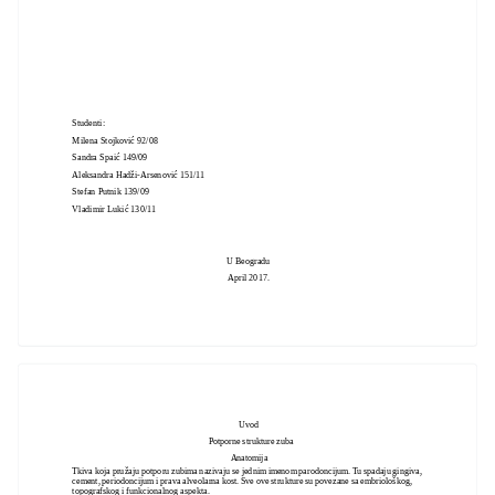
Studenti:
Milena Stojković 92/08
Sandra Spaić 149/09
Aleksandra Hadži-Arsenović 151/11
Stefan Putnik 139/09
Vladimir Lukić 130/11
U Beogradu
April 2017.
Uvod
Potporne strukture zuba
Anatomija
Tkiva koja pružaju potporu zubima nazivaju se jednim imenom parodoncijum. Tu spadaju gingiva,
cement, periodoncijum i prava alveolarna kost. Sve ove strukture su povezane sa embriološkog,
topografskog i funkcionalnog aspekta.