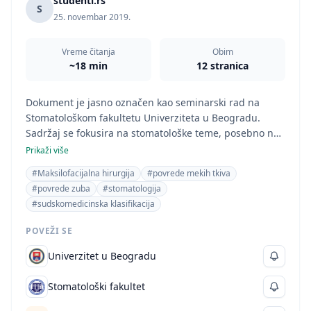
studenti.rs
S
25. novembar 2019.
Vreme čitanja
Obim
~18 min
12 stranica
Dokument je jasno označen kao seminarski rad na
Stomatološkom fakultetu Univerziteta u Beogradu.
Sadržaj se fokusira na stomatološke teme, posebno na
povrede zuba i maksilofacijalne regije, uključujući
Prikaži više
anatomiju, klasifikaciju povreda i sudskomedicinski
#Maksilofacijalna hirurgija
#povrede mekih tkiva
aspekt. Detaljna obrada anatomije parodoncijuma i
#povrede zuba
#stomatologija
klasifikacija preloma kostiju, kao i analiza
#sudskomedicinska klasifikacija
sudskomedicinskog veštačenja, ukazuju na seminarski
rad iz oblasti stomatologije, specifično maksilofacijalne
POVEŽI SE
hirurgije.
Univerzitet u Beogradu
Stomatološki fakultet