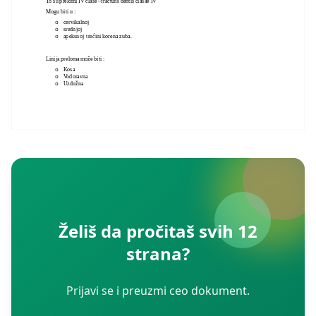
To su prelomi IV clase –fractura dentis clasae IV
Mogu biti u :
cervikalnoj
o
srednjoj
o
apeksnoj trećini korena zuba.
o
Linija preloma može biti :
Kosa
o
o
Vodoravna
Uzdužna
o
Želiš da pročitaš svih 12
strana?
Prijavi se i preuzmi ceo dokument.