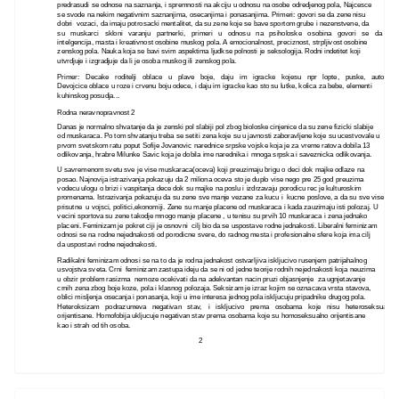
predrasudi se odnose na saznanja, i spremnosti na akciju u odnosu na osobe odredjenog pola, Najcesce
se svode na nekim negativnim saznanjima, osecanjima i ponasanjima. Primeri: govori se da zene nisu
dobri vozaci, da imaju potrosacki mentalitet, da su zene koje se bave sportom grube i nezenstvene, da
su muskarci skloni varanju partnerki, primeri u odnosu na psiholoske osobina govori se da su
intelgencija, masta i kreativnost osobine muskog pola. A emocionalnost, preciznost, strpljivost osobine
zenskog pola. Nauka koja se bavi svim aspektima ljudkse polnosti je seksologija. Rodni indetitet koji
utvrdjuje i izgradjuje da li je osoba muskog ili zenskog pola.
Primer: Decake roditelji oblace u plave boje, daju im igracke kojesu npr lopte, puske, automobi
Devojcice oblace u roze i crvenu boju odece, i daju im igracke kao sto su lutke, kolica za bebe, elementi
kuhinskog posudja...
Rodna neravnopravnost 2
Danas je normalno shvatanje da je zenski pol slabiji pol zbog bioloske cinjenice da su zene fizicki slabije
od muskaraca. Po tom shvatanju treba se setiti zena koje su u javnosti zaboravljene koje su ucestvovale u
prvom svetskom ratu poput Sofije Jovanovic narednice srpske vojske koja je za vreme ratova dobila 13
odlikovanja, hrabre Milunke Savic koja je dobila ime narednika i mnoga srpska i saveznicka odlikovanja.
U savremenom svetu sve je vise muskaraca(oceva) koji preuzimaju brigu o deci dok majke odlaze na
posao. Najnovija istrazivanja pokazuju da 2 miliona oceva sto je duplo vise nego pre 25 god preuzima
vodecu ulogu o brizi i vaspitanja dece dok su majke na poslu i izdrzavaju porodicu rec je kulturoskim
promenama. Istrazivanja pokazuju da su zene sve manje vezane za kucu i kucne poslove, a da su sve vise
prisutne u vojsci, politici,ekonomiji. Zene su manje placene od muskaraca i kada zauzimaju isti polozaj. U
vecini sportova su zene takodje mnogo manje placene , u tenisu su prvih 10 muskaraca i zena jednako
placeni. Feminizam je pokret ciji je osnovni cilj bio da se uspostave rodne jednakosti. Liberalni feminizam
odnosi se na rodne nejednakosti od porodicne svere, do radnog mesta i profesionalne sfere koja ima cilj
da uspostavi rodne nejednakosti.
Radikalni feminizam odnosi se na to da je rodna jednakost ostvarljiva iskljucivo rusenjem patrijahalnog
usvojstva sveta. Crni feminizam zastupa ideju da se ni od jedne teorije rodnih nejednakosti koja neuzima
u obzir problem rasizma nemoze ocekivati da na adekvantan nacin pruzi objasnjenje za ugnjetavanje
crnih zena zbog boje koze, pola i klasnog polozaja. Seksizam je izraz kojim se oznacava vrsta stavova,
oblici misljenja osecanja i ponasanja, koji u ime interesa jednog pola iskljucuju pripadnike drugog pola.
Heteroksizam podrazumeva negativan stav, i iskljucivo prema osobama koje nisu heteroseksualno
orijentisane. Homofobija ukljucuje negativan stav prema osobama koje su homoseksualno orijentisane
kao i strah od tih osoba.
2