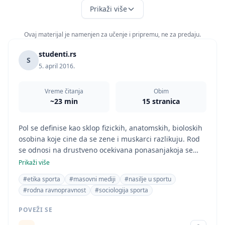
Prikaži više
Ovaj materijal je namenjen za učenje i pripremu, ne za predaju.
studenti.rs
S
5. april 2016.
Vreme čitanja
Obim
~23 min
15 stranica
Pol se definise kao sklop fizickih, anatomskih, bioloskih
osobina koje cine da se zene i muskarci razlikuju. Rod
se odnosi na drustveno ocekivana ponasanjakoja se
smatraju prikladna za pripadnike polova. Rodni
Prikaži više
predrasudi se odnose na saznanja, i spremnosti na
#etika sporta
#masovni mediji
#nasilje u sportu
akciju u odnosu na osobe odredjenog pola, Najcesce se
#rodna ravnopravnost
#sociologija sporta
svode na nekim negativnim saznanjima, osecanjima i
ponasanjima.
POVEŽI SE