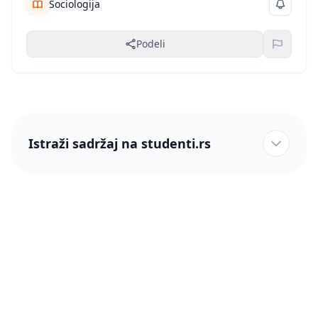
Sociologija
Podeli
Istraži sadržaj na studenti.rs
studenti.rs naslovnica
Više od 250 hiljada studenata nam je ukazalo poverenje!