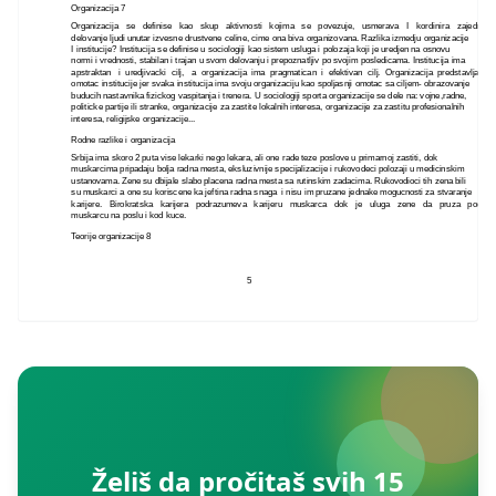
Organizacija 7
Organizacija se definise kao skup aktivnosti kojima se povezuje, usmerava I kordinira zajednick
delovanje ljudi unutar izvesne drustvene celine, cime ona biva organizovana. Razlika izmedju organizacije
I institucije? Institucija se definise u sociologiji kao sistem usluga i polozaja koji je uredjen na osnovu
normi i vrednosti, stabilan i trajan u svom delovanju i prepoznatljiv po svojim posledicama. Institucija ima
apstraktan i uredjivacki cilj, a organizacija ima pragmatican i efektivan cilj. Organizacija predstavlja
omotac institucije jer svaka institucija ima svoju organizaciju kao spoljasnji omotac sa ciljem- obrazovanje
buducih nastavnika fizickog vaspitanja i trenera. U sociologiji sporta organizacije se dele na: vojne,radne,
politicke partije ili stranke, organizacije za zastite lokalnih interesa, organizacije za zastitu profesionalnih
interesa, religijske organizacije...
Rodne razlike i organizacija
Srbija ima skoro 2 puta vise lekarki nego lekara, ali one rade teze poslove u primarnoj zastiti, dok
muskarcima pripadaju bolja radna mesta, eksluzivnije specijalizacije i rukovodeci polozaji u medicinskim
ustanovama. Zene su dbijale slabo placena radna mesta sa rutinskim zadacima. Rukovodioci tih zena bili
su muskarci a one su koriscene ka jeftina radna snaga i nisu im pruzane jednake mogucnosti za stvaranje
karijere. Birokratska karijera podrazumeva karijeru muskarca dok je uluga zene da pruza podrsk
muskarcu na poslu i kod kuce.
Teorije organizacije 8
5
Želiš da pročitaš svih 15