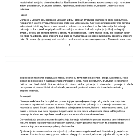
medicinsku I socijalnu dimenziju zdravlja. Razlikujemo 8 oblika trenutnog zdravstvenog stanja : normalno
zdrav, pesimistican, drustveno bolestan, hipohondar, medicinski bolestan, mucenik , optimista tesko
bolestan.
Faktori
Danas je u velikom delu populacije uskracen zdrav i stabilan zivot zbog ekonomske bede, nesigurnosti,
nehigijenskih uslova zivota, infekcija koje prate lose uslove zivota. Kod visoko industrijalizovanih zemalja
zdravstveni rizici i tegobe su: stres, nesanica, anksioznost, umor,hronican bol i depresija. Istrazivanja
pokazuju da kada je odnos pripadnosti klasno/slojne strukture i zdravlja u pitanju ljudi koji su bogatiji
svuda u svetu u proseku su zdraviji u odnosu na prosecne ljude. Rodne razlike mogu biti jos jedan faktor
koji utice na zdravlje. Zene prosecno zive duze od muskaraca ali se cesce razboljavaju posebno u starijem
dobu. Srcana oboljenja su najcesci uzrok kod muskaraca i zena u danasnjem svetu. Muskarci cesce umiru
4
od posledica nesrecnih slucajeva ili nasilja, skloniji su zavisnosti od alkohola i droga. Muskarci su redje
bolesni ali bolesti koje ih napadaju imaju smrtonosniji ishod. Neke od kulturnih, drustvenih i ekonomskih
faktora su: Nedostatak fizicke aktivnosti, stres, niska primanja i siromastvo, pusenje i alkohol,
nezaposlenost, stresni ili rizicni uslovi rada, nedostatak parkova i vrtova, zivot u oblastima visokog
stepena kriminala.
Starenje 6
Starenje se definise kao kompleksan proces koji pocinje radjanjem i traje celog zivota, izazivajuci niz
promena u organizmu i zavrsava se smrcu. Napredak medicine pokazuje da u danasnje vreme starost
moze da se spreci ili cak i uspori. Tako da se poboljsanjem ishrane, higijene i zdravstvene zastite, ljudi
danas u proseku zive duze nego pre 100god Danas se sve cesce vidjaju osobe starije od 65god koje
posecuju teretane, vezbaju, bave se odredjenim umerenim fizickim aktivnostima
Gernotologija je posebna naucna disciplina koja istrazuje kako fizicke procese starenja, tako i drustvene i
kulturne faktore koji su u vezi sa procesom starenja. Pojam gerijatrije rezervisan za posebnu oblast
medicine koji je umerena na populaciji starih osoba.
Ejdzizam je fenomen u vezi sa starenjem koji podrazumeva negativan odnos i diskriminaciju, nejednake
tretmane ili uskracivanje nekog prava osobama zbog godina starosti, od strane pojedinca ili organizacije.