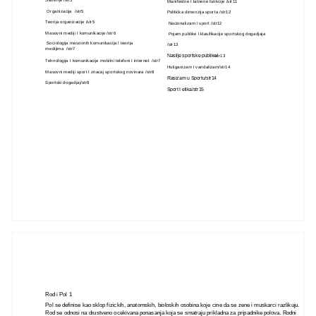
Starenje /str5
Manifestne I latnene funkcije /str11
Organizacija /str5
Politicka dimenzija sporta /str12
Teorija organizacije /str5
Nacionalizam I sport /str12
Masovni mediji I komunikacije /str6
Pojam publike I klasifikacije sportskog dogadjaja
Sociologija masovnih komunikacija I teorija
/str13
medijima /str7
Nasilje sportske publike/
str13
Tehnologija I komunikacije mobilni telefoni I internet /str7
Huliganizam I vandalizam/str14
Masovni mediji sport I znacaj sportskog novinara /str8
Rasizam u Sportu/str14
Sportski dogadjaj/str8
Sport I etika/str15
Rod i Pol 1
Pol se definise kao sklop fizickih, anatomskih, bioloskih osobina koje cine da se zene i muskarci razlikuju.
Rod se odnosi na drustveno ocekivana ponasanja koja se smatraju prikladna za pripadnike polova. Rodni