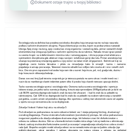
Dokument ostaje trajno u tvojoj biblioteci
Sociologija tela se definise kao posebna socioloska disciplina koja istrazuje nacine na koje nasa tela
podlezu razlicitim drustvenim uticajima. Pojava kibortizacije coveka, kojom se podrazumeva nastanak
kiborga.Spoj zivog i nezivog, spoj coveka kao zivog organizma i vestackog dela, primer vestackih donjih
ekstremiteta koji omogucuju ljudima u razlicitim sportovima da se takmice. Nekada mrsavi igraci postali
su veoma krupni sa izdeformisanim misicima ruku i ramenog pajasa, i slicna je pojava kod atleticara u
sprinterskim disciplinama gde atleticari imaju razvijen i izdefinisan gornji deo tela. Primer anoreksije koji
ukazuje na poremecaj smanjenog apetita u cijoj osnovi se nalazi strah od gojaznosti. Bulmiticari koji se
izgladnuju cesto koriste laksative i pilule za mrsavljenje kako bi smanjili tezinu i namerno po
prejedanja izazivaju povracanje, Telesnost mozemo odrediti kao vidljivo telo coveka ali i sire i ostalih zivih
bica. Ono sto prvo zapazamo kod osobe koja nam ide u susret: boja koze, pol, rod, gradja tela, duzinu i
boju kose,nacin oblacenja,hodanje...
Danas sve veci broj ljudi tetovira svoje telo,jer je tetovaza postala ne samo ukras i modni trend vec i
nacin da se manifestuje vlastiti indentitet putem slike ili poruke koju vlasnik tetovaze upucuje okolini.
Tacke susreta sociologije sporta i sociologije tela: Osnovna tacka susreta sociologije tela i sporta je
telesno stanje, jos jedna tacka susreta je doping. Istrazivanje sprovodjeno 1995god pokazalo je da bi se
cak 98.5% sportista dopingovalo kada bi znali da nece biti uhvaceni i kad bi znali da ce pobediti na
takmicenjima. Cak 53% bi se dopingovalo kad bi znalo da ce pobediti na svakom takmicenju u narednih
pet godina, a zatim umreti od posledice dopinga. Ako sportista u velikoj meri ekonomski zavisi od uspeha
u sportu veca je verovatnoca da ce se dopingovati.
Zdravlje I bolesti I faktori koji uticu na zdravlje 5
Pod zdravljem se podrazumeva ne samo odsustvo bolesti vec I stanje potpunog fizickog, drustvenog I
socialnog blagostanja. Prema strukcialno-funkcionalnom (socioloskom) pristupu, biti zdrav podrazumeva
mogucnost pojedinca da obavlja odredjene drustvene uloge, biti bolestan znaci bit disfunkcionalan u
odnosu na zahteve drustva. Dok se u biomedicinskom modelu istice uloga I uticaj medicine u eliminisanju
bolesti, sadrzaj strukturalno’funkcionalne zamisli je ocuvanje I unapredjivanje zdravlja kroz uslove zivota I
rada ljudi. Biopsiho-socijalni model zdravlja odnosi se na nemedicinske uticaje na ljudsko zdravlje (npr
politicki,drustveni, uticaj porodice I radnog okruzenja na pojavu stresa u odnosu na psiholosku,