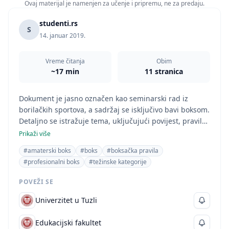
Ovaj materijal je namenjen za učenje i pripremu, ne za predaju.
studenti.rs
S
14. januar 2019.
Vreme čitanja
Obim
~17 min
11 stranica
Dokument je jasno označen kao seminarski rad iz
borilačkih sportova, a sadržaj se isključivo bavi boksom.
Detaljno se istražuje tema, uključujući povijest, pravila,
opremu, težinske kategorije i razlike između
Prikaži više
amaterskog i profesionalnog boksa. Stoga je kategorija
#amaterski boks
#boks
#boksačka pravila
'Seminarski radovi' i 'Sport' najprikladnija klasifikacija.
#profesionalni boks
#težinske kategorije
POVEŽI SE
Univerzitet u Tuzli
Edukacijski fakultet