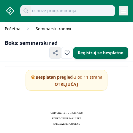
studenti.rs home page
Pretraži dokumente
osnove programiranja
Navi
Početna
Seminarski radovi
Boks: seminarski rad
Boks: seminarski rad
Registruj se besplatno
·
Besplatan pregled
3 od 11 strana
OTKLJUČAJ
UNIVERZITET U TRAVNIKU
EDUKACIJSKI FAKULTET
SPECIJALNE NAMJENE