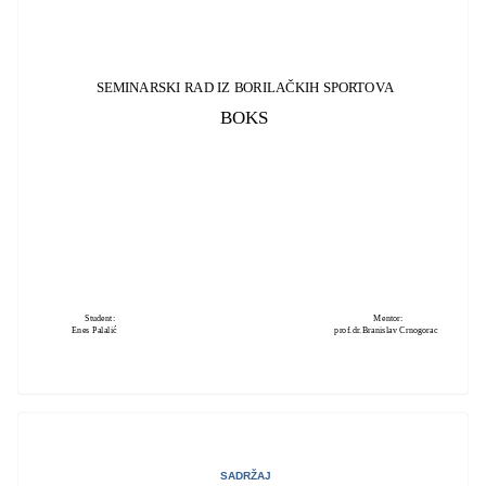
SEMINARSKI RAD IZ BORILAČKIH SPORTOVA
BOKS
Student:
Mentor:
Enes Palalić prof.dr.Branislav Crnogorac
SADRŽAJ