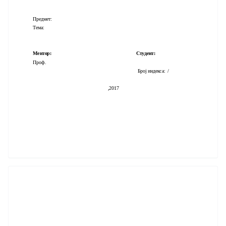
Предмет:
Тема:
Ментор: Студент:
Проф.
Број индекса: /
,2017