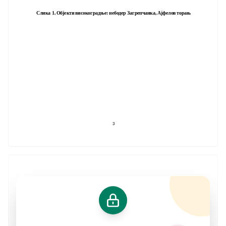
Слика 1. Објекти високоградње: небодер Загрепчанка, Ајфелов торањ
3