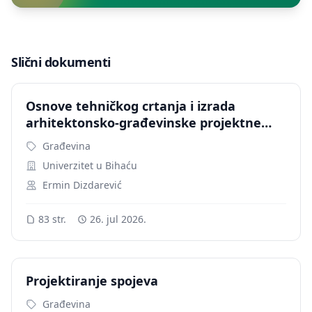
Slični dokumenti
Osnove tehničkog crtanja i izrada
arhitektonsko-građevinske projektne
dokumentacije
Građevina
Univerzitet u Bihaću
Ermin Dizdarević
83 str.
26. jul 2026.
Projektiranje spojeva
Građevina