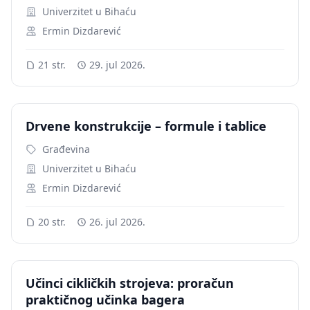
Univerzitet u Bihaću
Ermin Dizdarević
21 str.
29. jul 2026.
Drvene konstrukcije – formule i tablice
Građevina
Univerzitet u Bihaću
Ermin Dizdarević
20 str.
26. jul 2026.
Učinci cikličkih strojeva: proračun
praktičnog učinka bagera