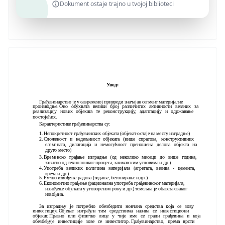
Dokument ostaje trajno u tvojoj biblioteci
Увод:
Грађевинарство је у савременој привреди значајан сегмент материјалне
производње. Оно обухвата велики број различитих активности везаних за
реализацију нових објеката те реконструкцију, адаптацију и одржавање
постојећих.
Карактеристике грађевинарства су:
1. Непокретност грађевинских објеката (објекат остаје на месту изградње)
2. Сложеност и недељивост објеката (више спратова, конструктивних
елемената, дилатација и немогућност преношења делова објекта на
друго место)
3. Временско трајање изградње (од неколико месеци до више година,
зависно од технолошког процеса, климатским условима и др.)
4. Употреба великих количина материјала (агрегата, везива - цемента,
креча и др.)
5. Ручно извођење радова (зидање, бетонирање и др.)
6. Економично грађење (рационална употреба грађевинског материјала,
извођење објеката у уговореном року и др.) темељна је обавеза сваког
извођача.
За изградњу је потребно обезбедити новчана средства која се зову
инвестиције.Објекат изграђен тим средствима назива се инвестициони
објекат. Правно или физичко лице у чије име се гради грађевина и која
обезбеђује инвестиције зове се инвеститор. Грађевинарство, према врсти