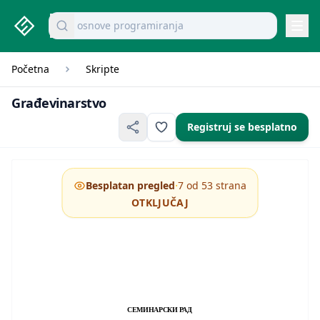
studenti.rs home page
Pretraži dokumente
mikroekonomija pitanja
Navi
Početna
Skripte
Građevinarstvo
Građevinarstvo
Registruj se besplatno
·
Besplatan pregled
7 od 53 strana
OTKLJUČAJ
СЕМИНАРСКИ РАД