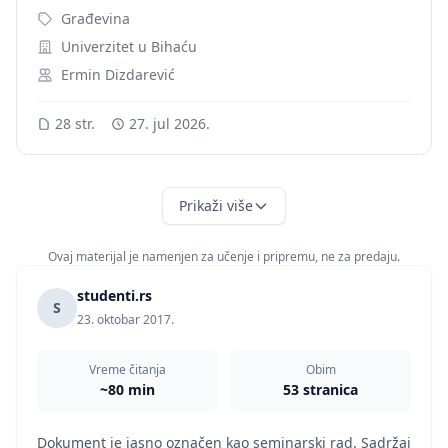
Građevina
Univerzitet u Bihaću
Ermin Dizdarević
28 str.
27. jul 2026.
Prikaži više
Ovaj materijal je namenjen za učenje i pripremu, ne za predaju.
studenti.rs
S
23. oktobar 2017.
Vreme čitanja
Obim
~80 min
53 stranica
Dokument je jasno označen kao seminarski rad. Sadržaj