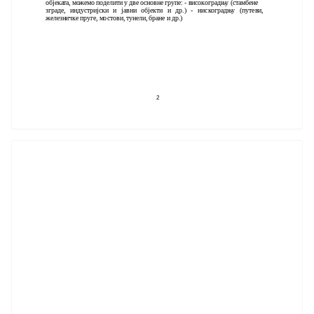
објеката, можемо поделити у две основне групе: - високоградњу (стамбене
зграде, индустријски и јавни објекти и др.) - нискоградњу (путеви,
железничке пруге, мостови, тунели, бране и др.)
2