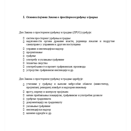
1.
Основни појмови Закона о просторном уређењу и градњи
Део Закона о просторном уређењу и градњи (ZPUG) уређује:
систем просторног уређења и градње

надлежности органа државне власти, јединица локалне и подручне

самоуправе у управним и другим поступцима
управни и инспекцијски надзор

пројектовање

грађење

употребу и уклањање грађевине

техничка својства

употребљивост и промет грађевинских производа

устројство грађевинске инспекције и др.

Део Закона о просторном уређењу и градњи одређује:
учеснике у грађењу и њихове међусобне обавезе (инвеститор,

пројектант, ревидент, извођач и надзорни инжењер
врсту, опрему и контролу пројеката

начин прибављања локацијске, грађевинске и употребне дозволе

уређење градилишта

документацију на градилишту

уклањање грађевине

инспекцијски надзор

казнене одредбе и др.
