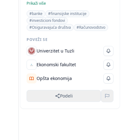
različitih finansijskih institucija. Sadržaj
Prikaži više
detaljno opisuje finansijske izvještaje i
#banke
#finansijske institucije
specifičnosti računovodstva u tim
#investicioni fondovi
institucijama, što ga čvrsto smješta u
#Osiguravajuća društva
#Računovodstvo
oblast ekonomije.
POVEŽI SE
Univerzitet u Tuzli
Ekonomski fakultet
Opšta ekonomija
Podeli