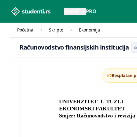
studenti.rs home page
Istraži
PRO
Početna
Skripte
Ekonomija
Računovodstvo fina
Računovodstvo finansijskih institucija
Besplatan p
UNIVERZITET U TUZLI
EKONOMSKI FAKULTET
Smjer: Računovodstvo i revizija