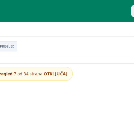
P
nsijskih institucija
PREGLED
·
·
regled
7 od 34 strana
OTKLJUČAJ