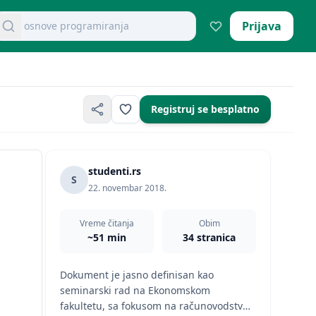
retraži dokumente
Prijava
mikroekonomija pitanja
Registruj se besplatno
studenti.rs
S
22. novembar 2018.
Vreme čitanja
Obim
~51 min
34 stranica
Dokument je jasno definisan kao
seminarski rad na Ekonomskom
fakultetu, sa fokusom na računovodstvo