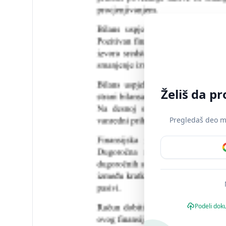
Želiš da p
Pregledaš deo mat
Podeli dok