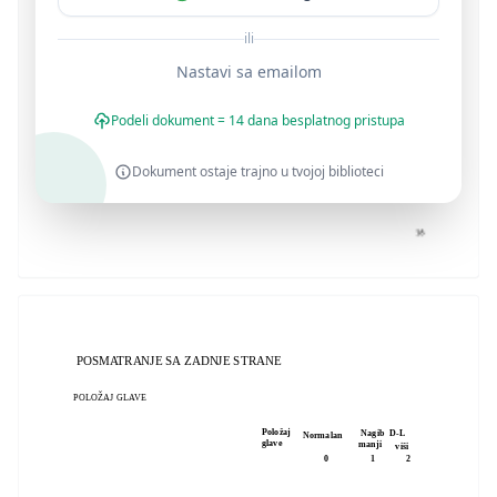
ili
Nastavi sa emailom
Podeli dokument = 14 dana besplatnog pristupa
Dokument ostaje trajno u tvojoj biblioteci
POSMATRANJE SA ZADNJE STRANE
POLOŽAJ GLAVE
Položaj
Nagib D-L
Normalan
glave
manji
viši
0
1
2