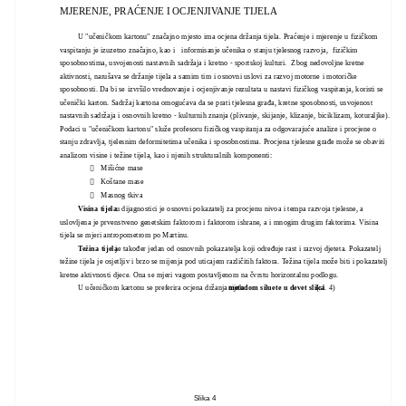
MJERENJE, PRAĆENJE I OCJENJIVANJE TIJELA
U "učeničkom kartonu" značajno mjesto ima ocjena držanja tijela. Praćenje i mjerenje u fizičkom
vaspitanju je izuzetno značajno, kao i informisanje učenika o stanju tjelesnog razvoja, fizičkim
sposobnostima, usvojenosti nastavnih sadržaja i kretno - sportskoj kulturi. Zbog nedovoljne kretne
aktivnosti, narušava se držanje tijela a samim tim i osnovni uslovi za razvoj motorne i motoričke
sposobnosti. Da bi se izvršilo vrednovanje i ocjenjivanje rezultata u nastavi fizičkog vaspitanja, koristi se
učenički karton. Sadržaj kartona omogućava da se prati tjelesna građa, kretne sposobnosti, usvojenost
nastavnih sadržaja i osnovnih kretno - kulturnih znanja (plivanje, skijanje, klizanje, biciklizam, koturaljke).
Podaci u "učeničkom kartonu" služe profesoru fizičkog vaspitanja za odgovarajuće analize i procjene o
stanju zdravlja, tjelesnim deformitetima učenika i sposobnostima. Procjena tjelesne građe može se obaviti
analizom visine i težine tijela, kao i njenih strukturalnih komponenti:
Mišićne mase

Koštane mase

Masnog tkiva

Visina tijela
u dijagnostici je osnovni pokazatelj za procjenu nivoa i tempa razvoja tjelesne, a
uslovljena je prvenstveno genetskim faktorom i faktorom ishrane, a i mnogim drugim faktorima. Visina
tijela se mjeri antropometrom po Martinu.
Težina tijela
je također jedan od osnovnih pokazatelja koji određuje rast i razvoj djeteta. Pokazatelj
težine tijela je osjetljiv i brzo se mijenja pod uticajem različitih faktora. Težina tijela može biti i pokazatelj
kretne aktivnosti djece. Ona se mjeri vagom postavljenom na čvrstu horizontalnu podlogu.
U učeničkom kartonu se preferira ocjena držanja tijela
metodom siluete u devet slika
(sl. 4)
Slika 4