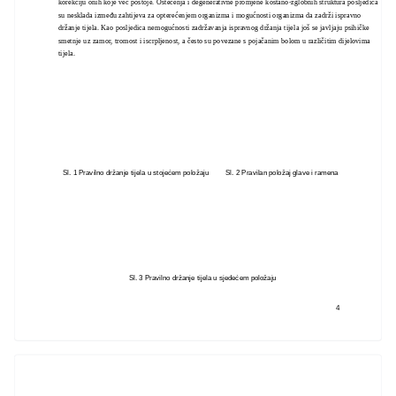
korekciju onih koje već postoje. Oštećenja i degenerativne promjene koštano-zglobnih struktura posljedica
su nesklada između zahtijeva za opterećenjem organizma i mogućnosti organizma da zadrži ispravno
držanje tijela. Kao posljedica nemogućnosti zadržavanja ispravnog držanja tijela još se javljaju psihičke
smetnje uz zamor, tromost i iscrpljenost, a često su povezane s pojačanim bolom u različitim dijelovima
tijela.
Sl. 2 Pravilan položaj glave i ramena
Sl. 1 Pravilno držanje tijela u stojećem položaju
Sl. 3 Pravilno držanje tijela u sjedećem položaju
4