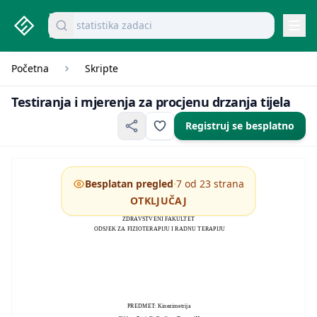
studenti.rs home page
Pretraži dokumente
menadžment kolokvijum
Navi
Početna
Skripte
Testiranja i mjerenja za procjenu drzanja t
Testiranja i mjerenja za procjenu drzanja tijela
Registruj se besplatno
·
Besplatan pregled
7 od 23 strana
OTKLJUČAJ
BOSNA I HERCEGOVINA
EVROPSKI UNIVERZITET BRČKO DISTRIKT
ZDRAVSTVENI FAKULTET
ODSJEK ZA FIZIOTERAPIJU I RADNU TERAPIJU
PREDMET: Kinezimetrija