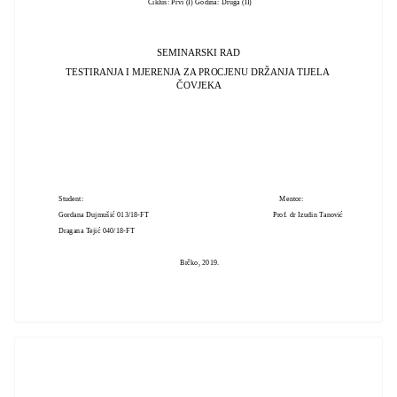
Ciklus: Prvi (I) Godina: Druga (II)
SEMINARSKI RAD
TESTIRANJA I MJERENJA ZA PROCJENU DRŽANJA TIJELA
ČOVJEKA
Student: Mentor:
Gordana Dujmušić 013/18-FT Prof. dr Izudin Tanović
Dragana Tejić 040/18-FT
Brčko, 2019.