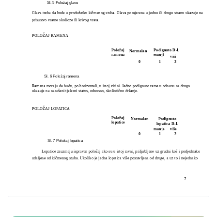
Sl. 5 Položaj glave
Glava treba da bude u produžetku kičmenog stuba. Glava pomjerena u jednu ili drugu stranu ukazuje na
prisustvo vratne skolioze ili krivog vrata.
POLOŽAJ RAMENA
Položaj
Podignuto D-L
Normalan
ramena
manji
viši
0
1
2
Sl. 6 Položaj ramena
Ramena moraju da budu, po horizontali, u istoj visini. Jedno podignuto rame u odnosu na drugo
ukazuje na narušeni tjelesni status, odnosno, skoliotično držanje.
POLOŽAJ LOPATICA
Položaj
Normalan
Podignuto
lopatice
lopatica D-L
manje
više
0
1
2
Sl. 7 Položaj lopatica
Lopatice zauzmaju ispravan položaj ako su u istoj ravni, priljubljene uz grudni koš i podjednako
udaljene od kičmenog stuba. Ukoliko je jedna lopatica više postavljena od druge, a uz to i nejednako
7