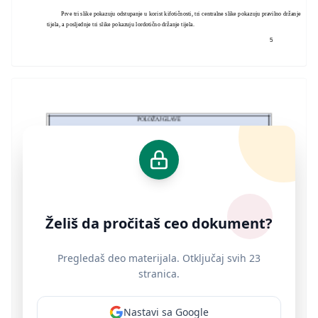
Prve tri slike pokazuju odstupanje u korist kifotičnosti, tri centralne slike pokazuju pravilno držanje
tijela, a posljednje tri slike pokazuju lordotično držanje tijela.
5
Želiš da pročitaš ceo dokument?
Pregledaš deo materijala. Otključaj svih 23
stranica.
Nastavi sa Google