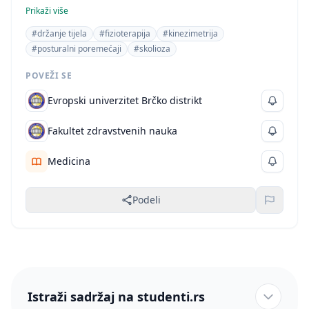
procjene i analize držanja tijela, što jasno upućuje na
Prikaži više
oblast fizioterapije. Prisustvo dijagrama i tabela, kao i
#držanje tijela
#fizioterapija
#kinezimetrija
detaljan opis testova, ukazuje na akademski pristup
#posturalni poremećaji
#skolioza
temi.
POVEŽI SE
Evropski univerzitet Brčko distrikt
Fakultet zdravstvenih nauka
Medicina
Podeli
Istraži sadržaj na studenti.rs