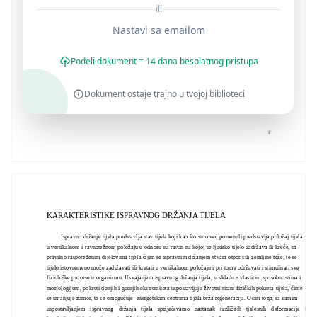
ili
Nastavi sa emailom
Podeli dokument = 14 dana besplatnog pristupa
Dokument ostaje trajno u tvojoj biblioteci
KARAKTERISTIKE ISPRAVNOG DRŽANJA TIJELA
Ispravno držanje tijela predstavlja stav tijela koji kao što smo već pomenuli predstavlja položaj tijela
u vertikalnom i ravnotežnom položaju u odnosu na ravan na kojoj se ljudsko tijelo zadržava ili kreće, sa
pravilno raspoređenim dijelovima tijela čijim se ispravnim držanjem stvara otpor sili zemljine teže, te se
tijelo istovremeno može zadržavati ili kretati u vertikalnom položaju i pri tome održavati i stimulisati sve
fiziološke procese u organizmu. Usvajanjem ispravnog držanja tijela, u skladu s vlastitim sposobnostima i
morfologijom, pokreti donjih i gornjih ekstremiteta uspostavljaju životni ritam fizičkih pokreta tijela, čime
se smanjuje zamor, te se omogućuje energetskim centrima tijela brža regeneracija. Osim toga, sa samim
uspostavljanjem ispravnog držanja tijela spriječavamo nastanak različitih tjelesnih deformacija ili