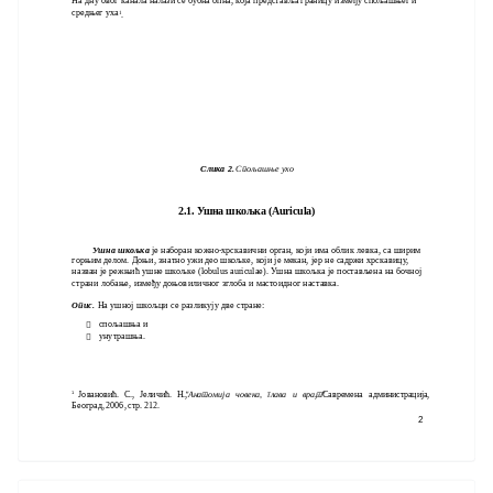
На дну овог канала налази се бубна опна, која представља границу између спољашњег и
средњег
уха
1
.
Слика 2.
Спољашње ухо
2.1. Ушна шкољка (Auricula)
Ушна шкољка
је наборан кожно-хрскавични орган, који има облик левка, са ширим
горњим делом. Доњи, знатно ужи део шкољке, који је мекан, јер не садржи хрскавицу,
назван је режњић ушне шкољке (lobulus auriculae). Ушна шкољка је постављена на бочној
страни лобање, између доњовиличног зглоба и мастоидног наставка.
Опис.
На ушној шкољци се разликују две стране:
спољашња и

унутрашња.

1
Јовановић. С., Јеличић. Н.,
"Анатомија човека, глава и врат"
, Савремена администрација,
Београд, 2006, стр. 212.
2