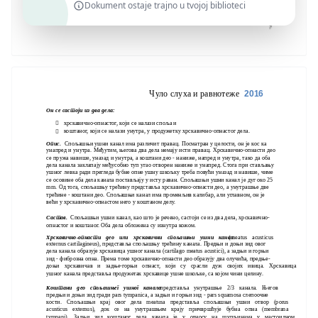
Dokument ostaje trajno u tvojoj biblioteci
Чуло слуха и равнотеже
2016
Он се састоји из два дела:
хрскавично-опнастог, који се налази споља и

коштаног, који се налази унутра, у продужетку хрскавично-опнастог дела.

Опис.
Спољашњи ушни канал има различит правац. Посматран у целости, он је кос ка
унапред и унутра. Међутим, његова два дела немају исти правац. Хрскавично-опнасти део
се пружа навише, уназад и унутра, а коштани део - наниже, напред и унутра, тако да оба
дела канала заклапају међусобно туп угао отворен наниже и унапред. Стога при стављању
ушног левка ради прегледа бубне опне ушну шкољку треба повући уназад и навише, чиме
се осовине оба дела канала постављају у исту раван. Спољашњи ушни канал је дуг око 25
mm. Од тога, спољашњу трећину представља хрскавично-опнасти део, а унутрашње две
трећине - коштани део. Спољашњи канал има променљив калибар, али углавном, он је
већи у хрскавично-опнастом него у коштаном делу.
Састав.
Спољашњи ушни канал, као што је речено, састоји се из два дела, хрскавично-
опнастог и коштаног. Оба дела обложена су изнутра кожом.
Хрскавично-опнасти део или хрскавични спољашњи ушни канал
(meatus acusticus
externus cartilagineus), представља спољашњу трећину канала. Предњи и доњи зид овог
дела канала образује хрскавица ушног канала (cartilago meatus acustici), а задњи и горњи
зид - фиброзна опна. Према томе хрскавично-опнасти део образују два олучића, предње-
доњи хрскавичав и задње-горњи опнаст, који су срасли дуж својих ивица. Хрскавица
ушног канала представља продужетак хрскавице ушне шкољке, са којом чини целину.
Коштани део спољашњег ушног канала
представља унутрашње 2/3 канала. Његов
предњи и доњи зид гради pars tympanica, а задњи и горњи зид - pars squamosa слепоочне
кости. Спољашњи крај овог дела meatusa представља спољашњи ушни отвор (porus
acusticus externus), док се на унутрашњем крају причвршћује бубна опна (membrana
tympani). Задњи зид коштаног дела канала је у односу на шупљинама у мастоидном