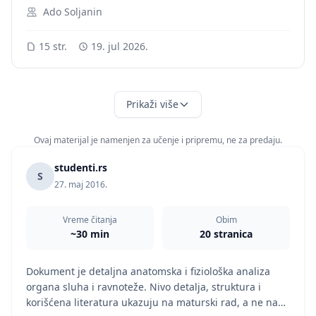
Ado Soljanin
15 str.
19. jul 2026.
Prikaži više
Ovaj materijal je namenjen za učenje i pripremu, ne za predaju.
studenti.rs
S
27. maj 2016.
Vreme čitanja
Obim
~30 min
20 stranica
Dokument je detaljna anatomska i fiziološka analiza
organa sluha i ravnoteže. Nivo detalja, struktura i
korišćena literatura ukazuju na maturski rad, a ne na