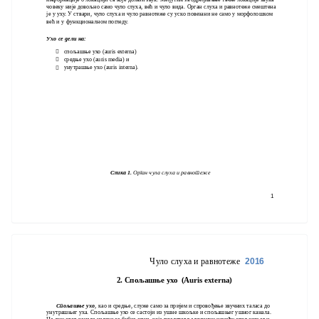
човеку није довољно само чуло слуха, већ и чуло вида. Орган слуха и равнотеже смештена
је у уху. У ствари, чуло слуха и чуло равнотеже су уско повезани не само у морфолошком
већ и у функционалном погледу.
Ухо се дели на:
спољашње ухо (auris externa)

средње ухо (auris media) и

унутрашње ухо (auris interna).

Слика 1.
Орган чула слуха и равнотеже
1
Чуло слуха и равнотеже
2016
2. Спољашње ухо (Auris externa)
Спољашње ухо
, као и средње, служе само за пријем и спровођење звучних таласа до
унутрашњег уха. Спољашње ухо се састоји из ушне шкољке и спољашњег ушног канала.