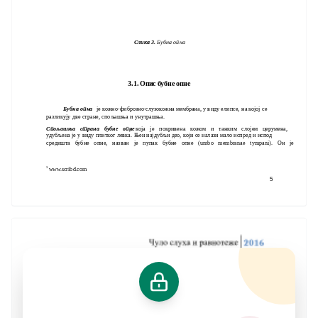
Слика 3.
Бубна опна
3.1. Опис бубне опне
Бубна опна
је кожно-фиброзно-слузокожна мембрана, у виду елипсе, на којој се
разликују две стране, спољашња и унутрашња.
Спољашња страна бубне опне
, која је покривена кожом и танким слојем церумена,
удубљена је у виду плитког левка. Њен најдубљи део, који се налази мало испред и испод
средишта бубне опне, назван је пупак бубне опне (umbo membranae tympani). Он је
3
www.scribd.com
5