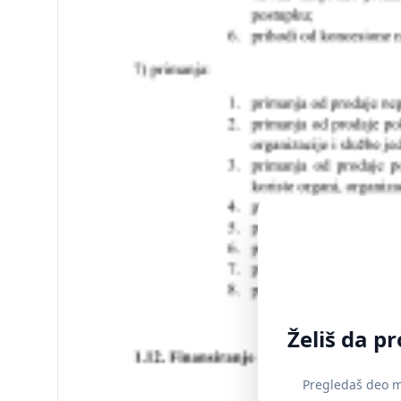
Želiš da p
Pregledaš deo ma