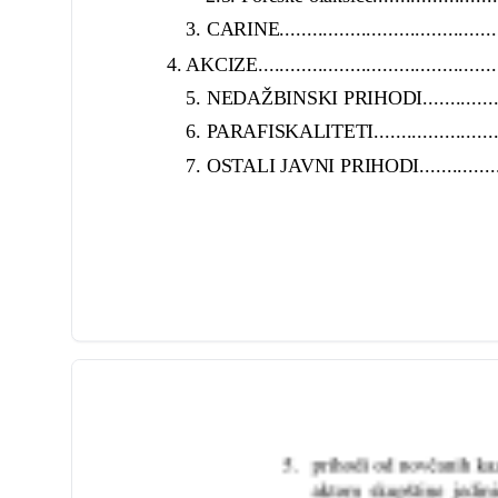
3. CARINE............................................
4. AKCIZE................................................
5. NEDAŽBINSKI PRIHODI..........................
6. PARAFISKALITETI................................
7. OSTALI JAVNI PRIHODI..........................