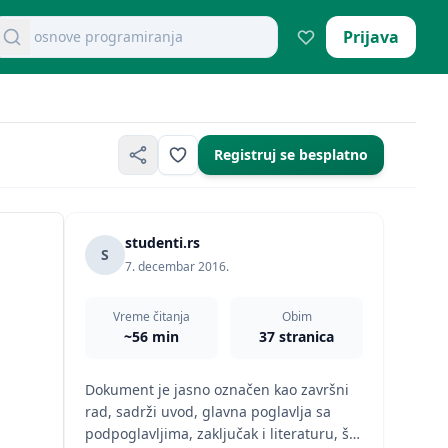
retraži dokumente
Prijava
mikroekonomija pitanja
Registruj se besplatno
studenti.rs
S
7. decembar 2016.
Vreme čitanja
Obim
~56 min
37 stranica
Dokument je jasno označen kao završni
rad, sadrži uvod, glavna poglavlja sa
podpoglavljima, zaključak i literaturu, što