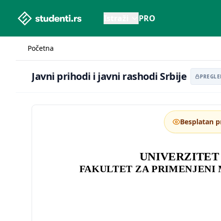
studenti.rs home page
Istraži
PRO
Početna
Javni prihodi i javni rashodi Srbije
Javni prihodi i javni rashodi Srbije
PREGLE
Besplatan p
UNIVERZITET
FAKULTET ZA PRIMENJENI 