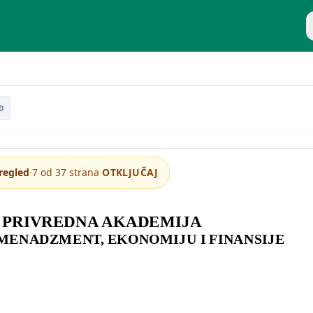
P
D
·
·
regled
7 od 37 strana
OTKLJUČAJ
 PRIVREDNA AKADEMIJA
MENADZMENT, EKONOMIJU I FINANSIJE