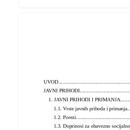
UVOD......................................................
JAVNI PRIHODI...........................................
1. JAVNI PRIHODI I PRIMANJA.....................
1.1. Vrste javnih prihoda i primanja...........
1.2. Porezi........................................
1.3. Doprinosi za obavezno socijalno osiguran