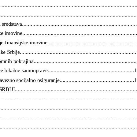
.........................................................................................
......................................................................................
va............................................................................
e............................................................................
nsijske imovine...........................................................
..............................................................................
krajina.....................................................................
alne samouprave..........................................................
o socijalno osiguranje..................................................
........................................................................
.....................................................................................
...................................................................................
....................................................................................
......................................................................................
.....................................................................................