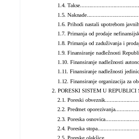
1.4. Takse.........................................
1.5. Naknade.......................................
1.6. Prihodi nastali upotrebom javnih sredsta
1.7. Primanja od prodaje nefinansijske imovin
1.8. Primanja od zaduživanja i prodaje fina
1.9. Finansiranje nadležnosti Republike Srbije
1.10. Finansiranje nadležnosti autonomnih po
1.11. Finansiranje nadležnosti jedinice lok
1.12. Finansiranje organizacija za obavezn
2. PORESKI SISTEM U REPUBLICI SRBIJI.........
2.1. Poreski obveznik............................
2.2. Predmet oporezivanja.......................
2.3. Poreska osnovica............................
2.4. Poreska stopa................................
2.5. Poreske olakšice............................