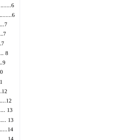
........6
.........6
....7
...7
..7
... 8
..9
10
11
..12
.....12
..... 13
...... 13
......14
...... 14