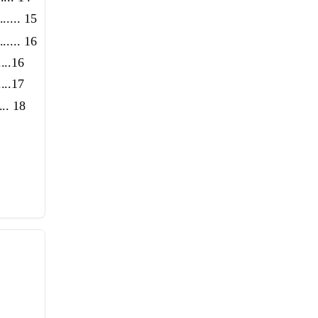
....... 15
....... 16
....16
.....17
.... 18