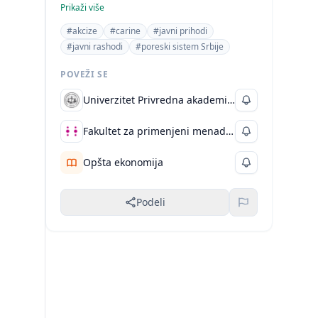
su karakteristike diplomskih/master
Prikaži više
radova. Sadržaj se fokusira na
#akcize
#carine
#javni prihodi
ekonomske aspekte javnih finansija
#javni rashodi
#poreski sistem Srbije
Srbije, što ga svrstava u oblast
Ekonomija.
POVEŽI SE
Univerzitet Privredna akademija
Fakultet za primenjeni menadžment, ekonomiju i finansije
Opšta ekonomija
Podeli