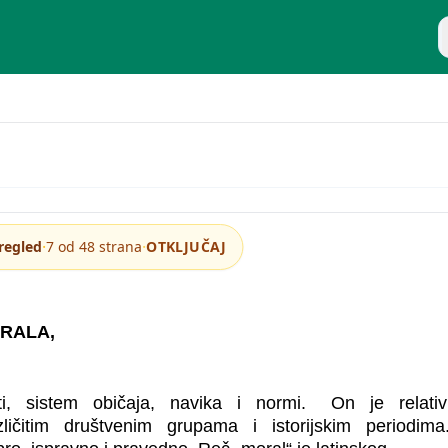
P
·
·
regled
7 od 48 strana
OTKLJUČAJ
RALA,
ti, sistem običaja, navika i normi. On je relati
zličitim društvenim grupama i istorijskim periodima