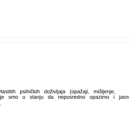
stitih psihičkih doživljaja (opažaji, mišljenje,
koje smo u stanju da neposredno opazimo i jas
.