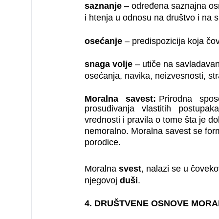
saznanje
– određena saznajna os
i htenja u odnosu na društvo i na s
osećanje
– predispozicija koja čo
snaga
volje
– utiče na savladavanj
osećanja, navika, neizvesnosti, stra
Moralna savest:
Prirodna spo
prosuđivanja vlastitih postupak
vrednosti i pravila o tome šta je do
nemoralno. Moralna savest se form
porodice.
Moralna
svest
, nalazi se u čove
njegovoj
duši
.
4. DRUŠTVENE OSNOVE MORA