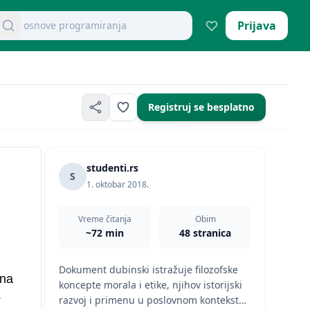
retraži dokumente
Prijava
mikroekonomija pitanja
Registruj se besplatno
studenti.rs
S
1. oktobar 2018.
Vreme čitanja
Obim
~72 min
48 stranica
Dokument dubinski istražuje filozofske
vna
koncepte morala i etike, njihov istorijski
.
razvoj i primenu u poslovnom kontekstu.