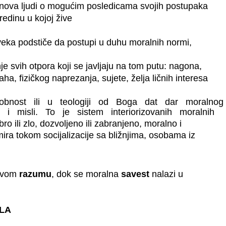
nova ljudi o mogućim posledicama svojih postupaka
redinu u kojoj žive
veka podstiče da postupi u duhu moralnih normi,
e svih otpora koji se javljaju na tom putu: nagona,
ha, fizičkog naprezanja, sujete, želja ličnih interesa
sobnost ili u teologiji od Boga dat dar moralnog
a i misli. To je sistem interiorizovanih moralnih
bro ili zlo, dozvoljeno ili zabranjeno, moralno i
ira tokom socijalizacije sa bližnjima, osobama iz
kovom
razumu
, dok se moralna
savest
nalazi u
LA