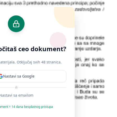
ročitaš ceo dokument?
erijala. Otključaj svih 48 stranica.
Nastavi sa Google
ili
Nastavi sa emailom
ument = 14 dana besplatnog pristupa