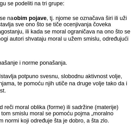
u se podeliti na tri grupe:
ose na
obim pojave
, tj. njome se označava širi ili uži
stavlja sve ono što se tiče ocenjivanja čoveka
agostanju, ili kada se moral ograničava na ono što se
nogi autori shvataju moral u užem smislu, određujući
onašanje i norme ponašanja.
stavlja potpuno svesnu, slobodnu aktivnost volje,
dnjama, te pomoću njih utiče na druge volje tako da i
ost.
d reči moral oblika (forme) ili sadržine (materije)
U tom smislu moral se pomoću pojma „moralno
 normi koji određuje šta je dobro, a šta zlo.