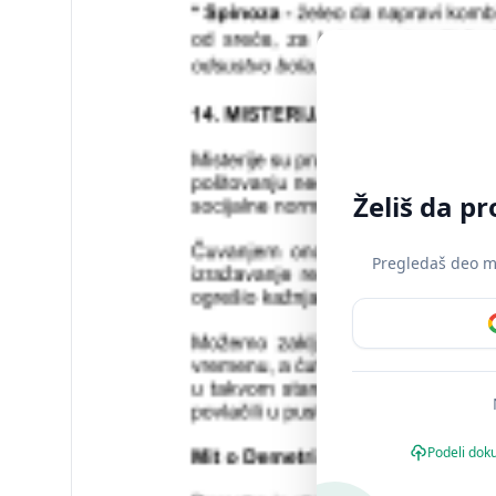
Želiš da p
Pregledaš deo mat
Podeli dok