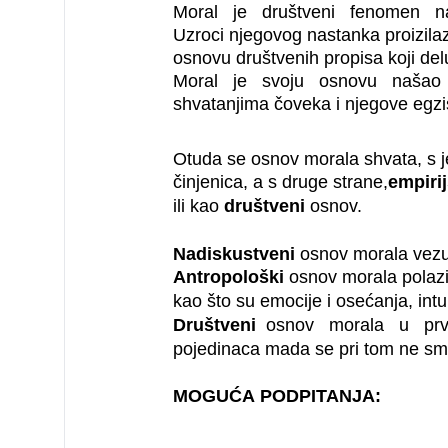
Moral je društveni fenomen na
Uzroci njegovog nastanka proizila
osnovu društvenih propisa koji de
Moral je svoju osnovu našao u
shvatanjima čoveka i njegove egzi
Otuda se osnov morala shvata, s j
činjenica, a s druge strane,
empirij
ili kao
društveni
osnov.
Nadiskustveni
osnov morala vezuj
Antropološki
osnov morala polazi
kao što su emocije i osećanja, intu
Društveni
osnov morala u prvi
pojedinaca mada se pri tom ne sme 
MOGUĆA PODPITANJA: