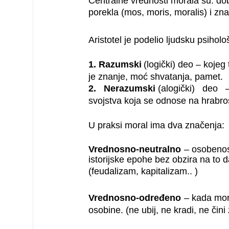
Centralne vrednosti morala su: dob
porekla (mos, moris, moralis) i znač
Aristotel je podelio ljudsku psihol
1. Razumski
(logički) deo – kojeg 
je znanje, moć shvatanja, pamet.
2. Nerazumski
(alogički) deo 
svojstva koja se odnose na hrabro
U praksi moral ima dva značenja:
Vrednosno-neutralno
– osobenost
istorijske epohe bez obzira na to d
(feudalizam, kapitalizam.. )
Vrednosno-određeno
– kada mor
osobine. (ne ubij, ne kradi, ne čini z