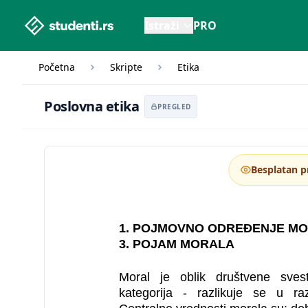
studenti.rs home page
Istraži
PRO
Početna
Skripte
Etika
Poslovna etika
Poslovna etika
PREGLED
Besplatan p
1. POJMOVNO ODREĐENJE MO
3. POJAM MORALA
Moral je oblik društvene sves
kategorija - razlikuje se u ra