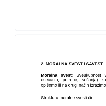
2. MORALNA SVEST I SAVEST
Moralna svest
: Sveukupnost vla
osećanja, potrebe, sećanja) 
opišemo ili na drugi način izrazimo
Strukturu moralne svesti čini: