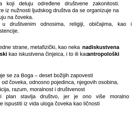
 koji deluju određene društvene zakonitosti.
ze iz nužnosti ljudskog društva da se organizuje na
luju na čoveka.
 društvenim odnosima, religiji, običajima, kao 
stencije.
edne strane, metafizički, kao neka
nadiskustvena
ski
kao iskustvena činjeica, i to ili kao
antropološki
e se za Boga – deset božijih zapovesti
 od čoveka, odnosno pojedinca, njegovih osobina,
icija, razum, moralnost i društvenost
 plan stavlja društvo, jer je ono više moralno
ispustiti iz vida uloga čoveka kao ličnosti