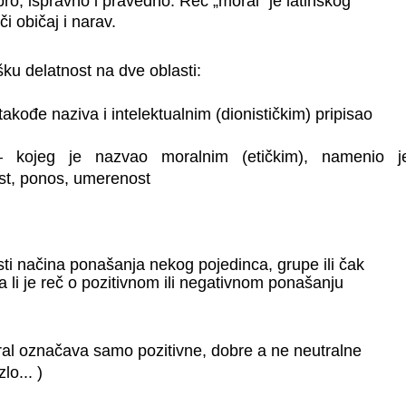
ro, ispravno i pravedno. Reč „moral“ je latinskog
i običaj i narav.
ošku delatnost na dve oblasti:
takođe naziva i intelektualnim (dionističkim) pripisao
– kojeg je nazvao moralnim (etičkim), namenio 
st, ponos, umerenost
i načina ponašanja nekog pojedinca, grupe ili čak
a li je reč o pozitivnom ili negativnom ponašanju
al označava samo pozitivne, dobre a ne neutralne
lo... )