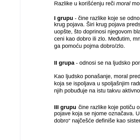
Razlike u korišćenju reči
moral
mog
I grupu
- čine razlike koje se odn
krug pojava. Širi krug pojava pred
uopšte, što doprinosi njegovom bl
ceni kao dobro ili zlo. Međutim, m
ga pomoću pojma dobro/zlo.
II grupa
- odnosi se na ljudsko p
Kao ljudsko ponašanje, moral pred
koja se ispoljava u spoljašnjim ra
njih pobuđuje na istu takvu aktivn
III grupu
čine razlike koje potiču o
pojave koja se njome označava. 
dobro“ najčešće definiše kao sistem