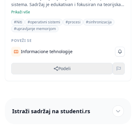
sistema. Sadržaj je edukativan i fokusiran na teorijska
objašnjenja, što je karakteristično za skriptu ili
Prikaži više
udžbenik. Terminologija i dubina objašnjenja ukazuju
#Niti
#operativni sistemi
#procesi
#sinhronizacija
na akademski kontekst, specifično oblast računarstva.
#upravljanje memorijom
POVEŽI SE
Informacione tehnologije
Podeli
Istraži sadržaj na studenti.rs