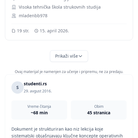
Visoka tehnička škola strukovnih studija
mladenbb978
19 str.
15. april 2026.
Prikaži više
Ovaj materijal je namenjen za učenje i pripremu, ne za predaju.
studenti.rs
S
29. avgust 2016.
Vreme čitanja
Obim
~68 min
45 stranica
Dokument je strukturiran kao niz lekcija koje
sistematski objašnjavaju ključne koncepte operativnih