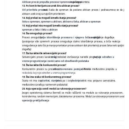
Aktivan proces prepušta procesor spremnom procesu
najvišeg prioriteta.
13.
Po kom kriterijumu se uvek bira aktivan proces?
Od prioriteta procesa
zavisi kada de spreman da postane aktivan proces i podrazumeva se da je
aktivan uvek onaj sa najvišim prioritetom.
14.
Koji prelazi su mogudi između stanja procesa?
čeka u spreman, spreman u aktivan, aktivan u čeka, aktivan u spreman
15.
Koji prelazi nisu mogudi između stanja procesa?
spreman u čeka i čeka u aktivan
16.
Šta omoguduju procesi?
Procesi omoguduju
bolje iskorišdenje procesora i njegovu bržu reakciju
na spoljašnje događaje.
(postojanje više spremnih procesa omoguduje stalno iskorišdenje procesa, a brža reakcija
omogudena je tako što je manje prioritetan proces aktivan dok prioritetniji proces čeka neki spoljni
događaj)
17.
Šta karakteriše sekvencijalni proces?
Sekvencijalni proces karakteriše
trag
(redosled izvršavanja naredbi programa)
koji je određen u
vreme programiranja i zavisi samo od obrađivanih podataka
.
18.
Šta karakteriše konkurentni proces?
Konkurentni procesi su procesi sa
više istovremeno postojedih niti
. Niti se međusobno preplidu u
redosledu koji nije određen u vreme programiranja.
19.
Šta ima svaka nit konkurentnog procesa?
Svaka nit ima svoj
prioritet, stanje
i
stek
, pa i svoj
deskriptor
. (niti nisu potpuno samostalne,
međusobno sarađuju razmenom podataka)
20.
Koju operaciju uvodi modul za rukovanje procesorom?
Jezgro operativnog sistema (kernel) se može raščlaniti na module za rukovanje procesorom,
kontrolerima, random memorijom, datotekama i procesima. Modul za rukovanje procesorom uvodi
operaciju preključivanja
.