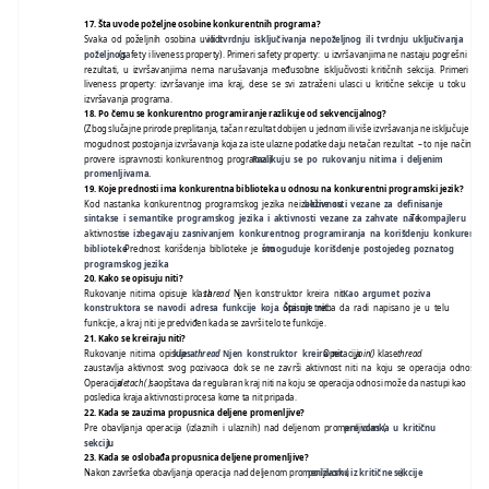
17.
Šta uvode poželjne osobine konkurentnih programa?
Svaka od poželjnih osobina uvodi
ili tvrdnju isključivanja nepoželjnog ili tvrdnju uključivanja
poželjnog
(safety i liveness property). Primeri safety property: u izvršavanjima ne nastaju pogrešni
rezultati, u izvršavanjima nema narušavanja međusobne isključivosti kritičnih sekcija. Primeri
liveness property: izvršavanje ima kraj, dese se svi zatraženi ulasci u kritične sekcije u toku
izvršavanja programa.
18.
Po čemu se konkurentno programiranje razlikuje od sekvencijalnog?
(Zbog slučajne prirode preplitanja, tačan rezultat dobijen u jednom ili više izvršavanja ne isključuje
mogudnost postojanja izvršavanja koja za iste ulazne podatke daju netačan rezultat – to nije način
provere ispravnosti konkurentnog programa.)
Razlikuju se po rukovanju nitima i deljenim
promenljivama.
19.
Koje prednosti ima konkurentna biblioteka u odnosu na konkurentni programski jezik?
Kod nastanka konkurentnog programskog jezika neizbežne su
aktivnosti vezane za definisanje
sintakse i semantike programskog jezika i aktivnosti vezane za zahvate na kompajleru
. Te
aktivnosti
se izbegavaju zasnivanjem konkurentnog programiranja na korišdenju konkurentn
biblioteke
. Prednost korišdenja biblioteke je što
omoguduje korišdenje postojedeg poznatog
programskog jezika
.
20.
Kako se opisuju niti?
Rukovanje nitima opisuje klasa
thread
. Njen konstruktor kreira nit.
Kao argumet poziva
konstruktora se navodi adresa funkcije koja opisuje nit
. Šta nit treba da radi napisano je u telu
funkcije, a kraj niti je predviđen kada se završi telo te funkcije.
21.
Kako se kreiraju niti?
Rukovanje nitima opisuje
klasa
thread
. Njen konstruktor kreira nit
. Operacija
join()
klase
thread
zaustavlja aktivnost svog pozivaoca dok se ne završi aktivnost niti na koju se operacija odnosi.
Operacija
detach( )
saopštava da regularan kraj niti na koju se operacija odnosi može da nastupi kao
posledica kraja aktivnosti procesa kome ta nit pripada.
22.
Kada se zauzima propusnica deljene promenljive?
Pre obavljanja operacija (izlaznih i ulaznih) nad deljenom promenljivom (
pre ulaska u kritičnu
sekciju
).
23.
Kada se oslobađa propusnica deljene promenljive?
Nakon završetka obavljanja operacija nad deljenom promenljivom (
po izlasku iz kritične sekcije
).