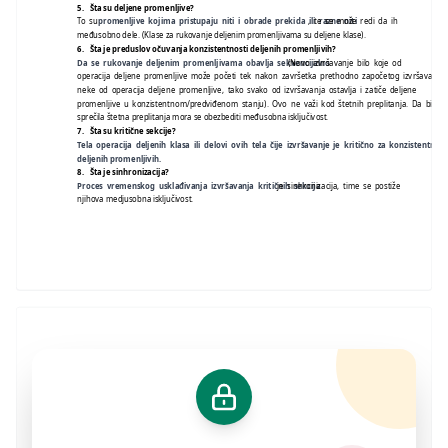
5.
Šta su deljene promenljive?
To su
promenljive kojima pristupaju niti i obrade prekida ili razne niti
, te se može redi da ih
međusobno dele. (Klase za rukovanje deljenim promenljivama su deljene klase).
6.
Šta je preduslov očuvanja konzistentnosti deljenih promenljivih?
Da se rukovanje deljenim promenljivama obavlja sekvencijalno
. (Novo izvršavanje bilo koje od
operacija deljene promenljive može početi tek nakon završetka prethodno započetog izvršavanja
neke od operacija deljene promenljive, tako svako od izvršavanja ostavlja i zatiče deljene
promenljive u konzistentnom/predviđenom stanju). Ovo ne važi kod štetnih preplitanja. Da bi se
sprečila štetna preplitanja mora se obezbediti međusobna isključivost.
7.
Šta su kritične sekcije?
Tela operacija deljenih klasa ili delovi ovih tela čije izvršavanje je kritično za konzistentnos
deljenih promenljivih.
8.
Šta je sinhronizacija?
Proces vremenskog usklađivanja izvršavanja kritičnih sekcija
je sinhronizacija, time se postiže
njihova medjusobna isključivost.