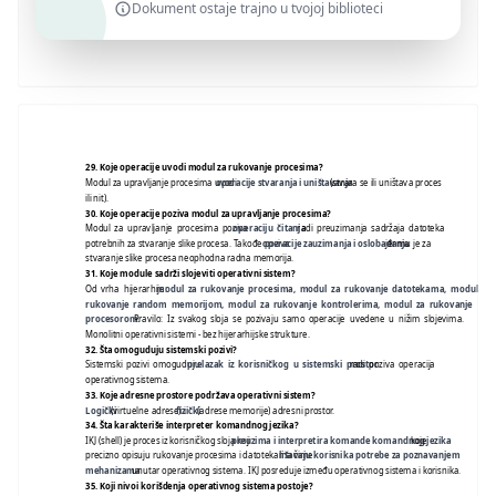
Dokument ostaje trajno u tvojoj biblioteci
29.
Koje operacije uvodi modul za rukovanje procesima?
Modul za upravljanje procesima uvodi
operacije stvaranja i uništavanja
(stvara se ili uništava proces
ili nit).
30.
Koje operacije poziva modul za upravljanje procesima?
Modul za upravljanje procesima poziva
operaciju čitanja
radi preuzimanja sadržaja datoteka
potrebnih za stvaranje slike procesa. Takođe poziva
operacije zauzimanja i oslobađanja
jer mu je za
stvaranje slike procesa neophodna radna memorija.
31.
Koje module sadrži slojeviti operativni sistem?
Od vrha hijerarhije:
modul za rukovanje procesima, modul za rukovanje datotekama, modul za
rukovanje random memorijom, modul za rukovanje kontrolerima, modul za rukovanje
procesorom.
Pravilo: Iz svakog sloja se pozivaju samo operacije uvedene u nižim slojevima.
Monolitni operativni sistemi - bez hijerarhijske strukture.
32.
Šta omoguduju sistemski pozivi?
Sistemski pozivi omoguduju
prelazak iz korisničkog u sistemski prostor
radi poziva operacija
operativnog sistema.
33.
Koje adresne prostore podržava operativni sistem?
Logički
(virtuelne adrese) i
fizički
(adrese memorije) adresni prostor.
34.
Šta karakteriše interpreter komandnog jezika?
IKJ (shell) je proces iz korisničkog sloja koji
preuzima i interpretira komande komandnog jezika
koje
precizno opisuju rukovanje procesima i datotekama čime
lišavaju korisnika potrebe za poznavanjem
mehanizama
unutar operativnog sistema. IKJ posreduje između operativnog sistema i korisnika.
35.
Koji nivoi korišdenja operativnog sistema postoje?