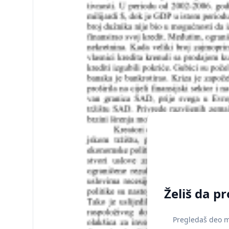
Želiš da p
Pregledaš deo ma