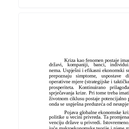
Kriza kao fenomen postaje ima
državi, kompaniji, banci, indivi
nema. Uspješni i efikasni ekonomski s
prepoznaju simptome, uspostave d
operativne mjere (strategijske i taktič
prosperiteta. Kontinuirano prilago
sprječavanja krize. Pri tome treba imat
životnom ciklusu postaje potencijalno
onda se uspješna preduzeća od neuspješ
Pojava globalne ekonomske kri
politike u vecini privreda. Ta promjena
venciju države u privredi. Istovremeno
juće makroekonomske teorije i njene m