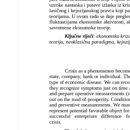
uzroke nastanka i puteve izlaska iz kri
lasičnog i kejnzijanskog pravca koji 
teorijama. U ovom radu se daje pregled 
fluktuacijama ekonomske aktivnosti, al
savremene ekonomske teorije.
Ključne riječi
: ekonomska kriz
teorija, neoklasična paradigma, kejnz
Crisis as a phenomenon becomes char
state, company, bank or individual. T
type of economic disease. We can reco
they recognize symptoms just on time 
and prepare operative measurements (str
out on the road of prosperity. Condition
and preventive measurements. We must
represent potential favorable object fo
successful enterprises difference 
crisis.