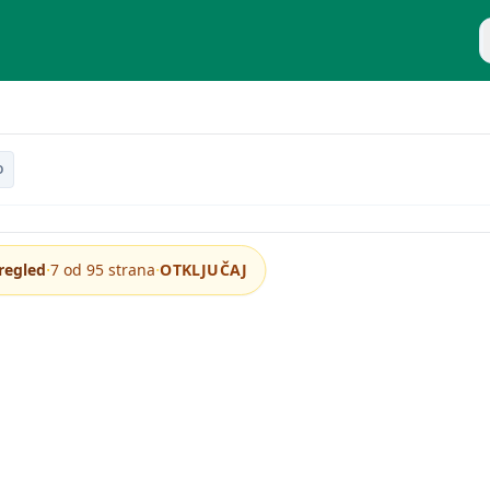
P
teoriji i praksi
D
·
·
regled
7 od 95 strana
OTKLJUČAJ