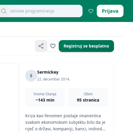
osnove programiranja
retraži dokumente
Prijava
Registruj se besplatno
Sermickey
S
22. decembar 2014.
Vreme čitanja
Obim
~143 min
95 stranica
Kriza kao fenomen postaje imanentna
svakom ekonomskom subjektu bilo da je
riječ o državi, kompaniji, banci, individui.