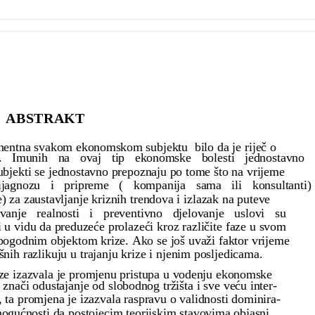
ABSTRAKT
nentna svakom ekonomskom subjektu bilo da je riječ o
dui. Imunih na ovaj tip ekonomske bolesti jednostavno 
ubjekti se jednostavno prepoznaju po tome što na vrijeme
ijagnozu i pripreme ( kompanija sama ili konsultanti)
ke) za zaustavljanje kriznih trendova i izlazak na puteve
đavanje realnosti i preventivno djelovanje uslovi su
i u vidu da preduzeće prolazeći kroz različite faze u svom
 pogodnim objektom krize. Ako se još uvaži faktor vrijeme
nih razlikuju u trajanju krize i njenim posljedicama.
ze izazvala je promjenu pristupa u vodenju ekonomske
 znači odustajanje od slobodnog tržišta i sve veću inter-
, ta promjena je izazvala raspravu o validnosti dominira-
ogućnosti da postojecim teorijskim stavovima objasni