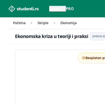
studenti.rs home page
Istraži
PRO
Početna
Skripte
Ekonomija
Ekonomska kriza u 
Ekonomska kriza u teoriji i praksi
PREGLE
Besplatan p