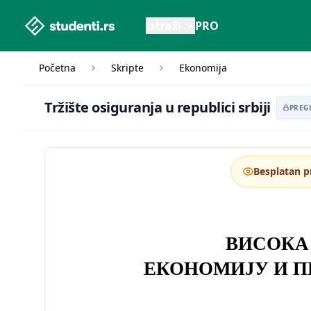
studenti.rs home page
Istraži
PRO
Početna
Skripte
Ekonomija
Tržište osiguranja 
Tržište osiguranja u republici srbiji
PREG
Besplatan p
ВИСОКА
ЕКОНОМИЈУ И 