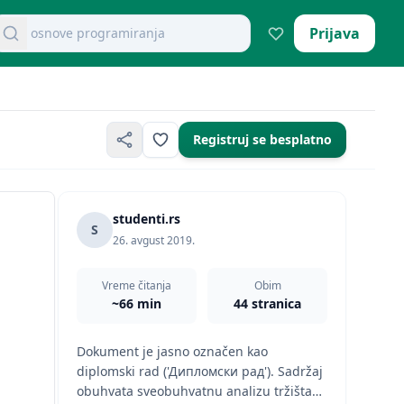
retraži dokumente
Prijava
mikroekonomija pitanja
Registruj se besplatno
studenti.rs
S
26. avgust 2019.
Vreme čitanja
Obim
~66 min
44 stranica
Dokument je jasno označen kao
diplomski rad ('Дипломски рад'). Sadržaj
obuhvata sveobuhvatnu analizu tržišta