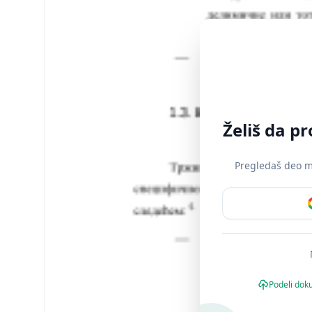
Želiš da p
Pregledaš deo ma
Podeli dok