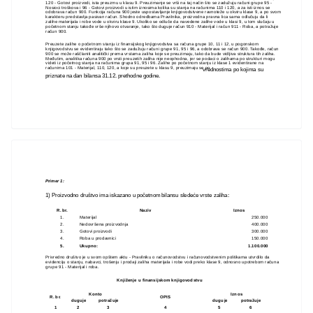
120 - Gotovi proizvodi, ista preuzmu u klasu 9. Preuzimanje se vrši na taj način što se zadužuju računi grupe 95 -
Nosioci troškova i 96 - Gotovi proizvodi u istim iznosima kolika su stanja na računima 110 i 120, a za isti iznos se
odobrava račun 900. Funkcija računa 900 jeste uspostavljanje knjigovodstvene ravnoteže u okviru klase 9, a po svom
karakteru predstavlja pasivan račun. Shodno odredbama Pravilnika, proizvodna pravna lica sama odlučuju da li
zalihe materijala i robe vode u okviru klase 9. Ukoliko se odluče da navedene zalihe vode u klasi 9, u tom slučaju u
početnom stanju takođe vrše njihovo otvaranje, tako što duguje račun 910 - Materijal i račun 911 - Roba, a potražuje
račun 900.
Preuzete zalihe o početnom stanju iz finansijskog knjigovodstva sa računa grupe 10, 11 i 12, u pogonskom
knjigovodstvu se evidentiraju tako što se zadužuju računi grupe 91, 95 i 96, a odobrava se račun 900. Takođe, račun
900 se može raščlaniti analitički prema vrstama zaliha koje se preuzimaju, tako da bude vidljiva struktura tih zaliha.
Međutim, analitika računa 900 po vrsti preuzetih zaliha nije neophodna, jer se podaci o zalihama po strukturi mogu
videti iz početnog stanja na računima grupa 91, 95 i 96. Zalihe po početnom stanju iz klase 1 evidentirane na
računima 101 - Materijal, 110, 120, a koje su preuzete u klasu 9, preuzimaju se po
vrednostima po kojima su
priznate na dan bilansa 31.12. prethodne godine.
Primer 1:
1) Proizvodno društvo ima iskazano u početnom bilansu sledeće vrste zaliha:
R. br.
Naziv
Iznos
1.
Materijal
250.000
2.
Nedovršena proizvodnja
400.000
3.
Gotovi proizvodi
300.000
4.
Roba u prodavnici
150.000
5.
Ukupno:
1.100.000
Privredno društvo je u svom opštem aktu - Pravilniku o računovodstvu i računovodstvenim politikama utvrdilo da
evidenciju o stanju, nabavci, trošenju i prodaji zaliha materijala i robe vodi preko klase 9, odnosno upotrebom računa
grupe 91 - Materijal i roba.
Knjiženje u finansijskom knjigovodstvu
Konto
Iznos
R. br.
OPIS
duguje
potražuje
duguje
potražuje
1
2
3
4
5
6