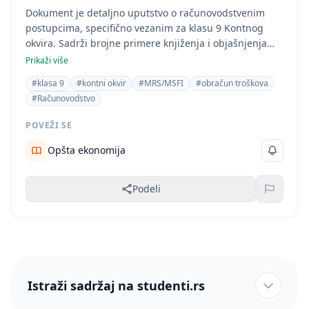
Dokument je detaljno uputstvo o računovodstvenim
postupcima, specifično vezanim za klasu 9 Kontnog
okvira. Sadrži brojne primere knjiženja i objašnjenja
zakonskih propisa, što ukazuje na skriptu ili sličan oblik
Prikaži više
edukativnog materijala. Sadržaj je direktno vezan za
#klasa 9
#kontni okvir
#MRS/MSFI
#obračun troškova
ekonomiju i računovodstvo.
#Računovodstvo
POVEŽI SE
Opšta ekonomija
Podeli
Istraži sadržaj na studenti.rs