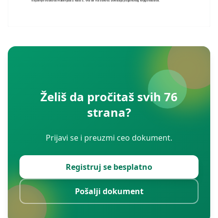
knjiženje troškova materijala u klasi 5, vrši se na osnovu izveštaja pogonskog knjigovodstva.
Želiš da pročitaš svih 76
strana?
Prijavi se i preuzmi ceo dokument.
Registruj se besplatno
Pošalji dokument