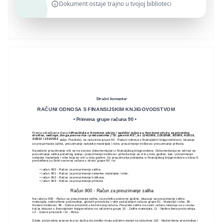
Dokument ostaje trajno u tvojoj biblioteci
Stručni komentar
RAČUNI ODNOSA S FINANSIJSKIM KNJIGOVODSTVOM
• Primena grupe računa 90 •
Prema odredbama člana 66.
Pravilnika o Kontnom okviru i sadržini računa u Kontnom okviru za privredna
društva, zadruge, druga pravna lica i preduzetnike ("Sl. glasnik RS", br. 114/2006, 119/2008, 9/2009, 4/2010,
3/2011 i 101/2012
- dalje: Pravilnik), na računima grupe 90 - Računi odnosa s finansijskim knjigovodstvom, iskazuje
se preuzimanje zaliha, preuzimanje nabavke materijala i robe, preuzimanje troškova i preuzimanje prihoda.
Navedeno preuzimanje vrši se na osnovu dokumentacije iz finansijskog knjigovodstva. Dokumentacija se odnosi na
preuzimanje zaliha početnog stanja i preuzimanje troškova i prihoda koje se vrši u toku godine, kao i preuzimanje
nabavke materijala i robe koja se vrši u toku godine. Za preuzimanje podataka iz finansijskog knjigovodstva u klasu 9,
predviđena su četiri osnovna računa u okviru grupe 90 i to:
• račun 900 - Račun za preuzimanje zaliha,
• račun 901 - Račun za preuzimanje nabavke materijala i robe,
• račun 902 - Račun za preuzimanje troškova,
• račun 903 - Račun za preuzimanje prihoda.
Račun 900 - Račun za preuzimanje zaliha
Na računu 900 - Račun za preuzimanje zaliha, na početku poslovne godine, iskazuje se preuzimanje zaliha
materijala, nedovršene proizvodnje, gotovih proizvoda i robe zaduženjem računa grupe 91 - Materijal i roba, 95 -
Nosioci troškova i 96 - Gotovi proizvodi u korist ovog računa. Preuzete zalihe na ovom računu iskazuju se u iznosu
koji je iskazan u finansijskom knjigovodstvu na računima grupe 10 - Zalihe materijala, 11 - Nedovršena proizvodnja,
12 - Gotovi proizvodi i 13 - Roba.
Dakle, proizvodna pravna lica su dužna da ukoliko imaju početno stanje na računima 110 - Nedovršena proizvodnja i