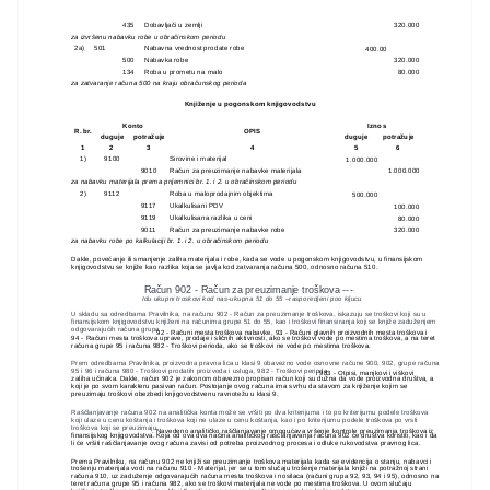
435
Dobavljači u zemlji
320.000
za izvršenu nabavku robe u obračinskom periodu
2a)
501
Nabavna vrednost prodate robe
400.00
500
Nabavka robe
320.000
134
Roba u prometu na malo
80.000
za zatvaranje računa 500 na kraju obračunskog perioda
Knjiženje u pogonskom knjigovodstvu
Konto
Iznos
R. br.
OPIS
duguje
potražuje
duguje
potražuje
1
2
3
4
5
6
1)
9100
Sirovine i materijal
1.000.000
9010
Račun za preuzimanje nabavke materijala
1.000.000
za nabavku materijala prema prijemnici br. 1. i 2. u obračinskom periodu
2)
9112
Roba u maloprodajnim objektima
500.000
9117
Ukalkulisani PDV
100.000
9119
Ukalkulisana razlika u ceni
80.000
9011
Račun za preuzimanje nabavke robe
320.000
za nabavku robe po kalkulaciji br. 1. i 2. u obračinskom periodu
Dakle, povećanje ili smanjenje zaliha materijala i robe, kada se vode u pogonskom knjigovodstvu, u finansijskom
knjigovodstvu se knjiže kao razlika koja se javlja kod zatvaranja računa 500, odnosno računa 510.
Račun 902 - Račun za preuzimanje troškova ---
Idu ukupni troskovi kod nas-ukupna 51 do 55 –rasporedjeni poo kljucu
U skladu sa odredbama Pravilnika, na računu 902 - Račun za preuzimanje troškova, iskazuju se troškovi koji su u
finansijskom knjigovodstvu knjiženi na računima grupe 51 do 55, kao i troškovi finansiranja koji se knjiže zaduženjem
odgovarajućih računa grupa
92 - Računi mesta troškova nabavke, 93 - Računi glavnih proizvodnih mesta troškova i
94 - Računi mesta troškova uprave, prodaje i sličnih aktivnosti, ako se troškovi vode po mestima troškova, a na teret
računa grupe 95 i računa 982 - Troškovi perioda, ako se troškovi ne vode po mestima troškova.
Prem odredbama Pravilnika, proizvodna pravna lica u klasi 9 obavezno vode osnovne račune 900, 902, grupe računa
95 i 96 i računa 980 - Troškovi prodatih proizvoda i usluga, 982 - Troškovi perioda
i 983 - Otpisi, manjkovi i viškovi
zaliha učinaka. Dakle, račun 902 je zakonom obavezno propisan račun koji su dužna da vode proizvodna društva, a
koji je po svom karakteru pasivan račun. Postojanje ovog računa ima svrhu da stavom za knjiženje kojim se
preuzimaju troškovi obezbedi knjigovodstvenu ravnotežu u klasi 9.
Raščlanjavanje računa 902 na analitička konta može se vršiti po dva kriterijuma i to po kriterijumu podele troškova
koji ulaze u cenu koštanja i troškova koji ne ulaze u cenu koštanja, kao i po kriterijumu podele troškova po vrsti
troškova koji se preuzimaju
. Navedeno analitičko raščlanjavanje omogućava vršenje kontrole preuzimanja troškova iz
finansijskog knjigovodstva. Koja od ova dva načina analitičkog raščlanjavanja računa 902 će društva koristiti, kao i da
li će vršiti raščlanjavanje ovog računa zavisi od potreba proizvodnog procesa i odluke rukovodstva pravnog lica.
Prema Pravilniku, na računu 902 ne knjiži se preuzimanje troškova materijala kada se evidencija o stanju, nabavci i
trošenju materijala vodi na računu 910 - Materijal, jer se u tom slučaju trošenje materijala knjiži na potražnoj strani
računa 910, uz zaduženje odgovarajućih računa mesta troškova i nosilaca (računi grupa 92, 93, 94 i 95), odnosno na
teret računa grupe 95 i računa 982, ako se troškovi materijala ne vode po mestima troškova. U ovom slučaju