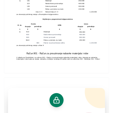
1)
101
Materijal
250.000
110
Nedovršena proizvodnja
400.000
120
Gotovi proizvodi
300.000
134
Roba u prometu na malo
150.000
klas 3 i 4
Računi klasa 3 i 4
1.100.000
za otvaranje početnog stanja u finansijskom knjigovodstvu
Knjiženje u pogonskom knjigovodstvu
Konto
Iznos
R. br.
OPIS
duguje
potražuje
duguje
potražuje
1
2
3
4
5
6
1)
910
Materijal
250.000
950
Nedovršena proizvodnja
400.000
960
Gotovi proizvodi
300.000
9110
Roba u prometu na malo
150.000
900
Račun za preuzimanje zaliha
1.100.000
za otvaranje početnog stanja u klasi 9
Račun 901 - Račun za preuzimanje nabavke materijala i robe
U skladu sa Pravilnikom, na računu 901 - Račun za preuzimanje nabavke materijala i robe, iskazuje se nabavka
materijala i robe kada se stanje, nabavka, trošenje i prodaja tih zaliha vodi na računima 910 - Materijal, 911 - Roba i