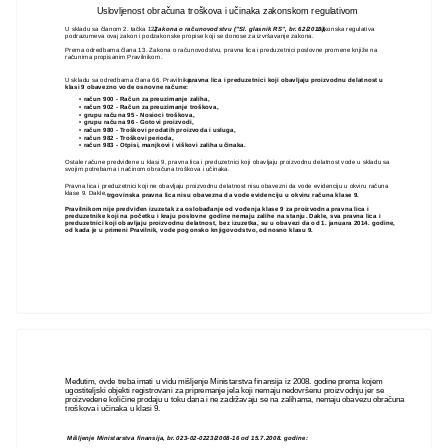
Uslovljenost obračuna troškova i učinaka zakonskom regulativom
U skladu sa članom 2. tačka 12)
Zakona o računovodstvu ("Sl. glasnik RS", br. 62/2013),
zakonska regulativa
podrazumeva ovaj zakon i podzakonske propise koji se donose za izvršavanje zakona.
Prema odredbama člana 13. Zakona o računovodstvu, pravna lica i preduzetnici poslovne promene knjiže na
računima propisanim Pravilnikom.
U skladu sa odredbama člana 66. Pravilnika,
pravna lica i preduzetnici koji obavljaju proizvodnu delatnost u
klasi 9 obavezno vode osnovne račune:
• račun 900 - Račun za preuzimanje zaliha,
• račun 902 - Račun za preuzimanje troškova,
• grupu računa 95 - Nosioci troškova,
• grupu računa 96 - Gotovi proizvodi,
• račun 980 - Troškovi prodatih proizvoda i usluga,
• račun 982 - Troškovi perioda,
• račun 983 - Otpisi, manjkovi i viškovi zaliha učinaka.
Ostale račune predviđene u klasi 9, pravna lica i preduzetnici koji obavljaju proizvodnu delatnost vode u skladu sa
svojim potrebama i načinom obračuna troškova i učinaka.
Pravna lica i preduzetnici koji ne obavljaju proizvodnu delatnost nisu obavezni da vode evidenciju u okviru računa
klase 9. Dakle,
trgovinska pravna lica nisu obavezna da vode evidenciju u okviru računa klase 9.
Pravilnikom nije predviđen izuzetak za oslobađanje od vođenja klase 9 za proizvodna pravna lica i
preduzetnike koji na početku i kraju poslovne godine nemaju zalihe na stanju. Dakle, sva pravna lica i
preduzetnici koji obavljaju proizvodnu delatnost, bez izuzetka, su u obavezi da od 1. januara 2014. godine,
od kada je u primeni Pravilnik, vode pogonsko knjigovodstvo, odnosno klasu 9.
Međutim, ovde treba imati u vidu mišljenje Ministarstva finansija iz 2008. godine prema kojem
ugostiteljski objekti registrovani za pripremanje jela koji nemaju nedovršenu proizvodnju jer se
proizvedene količine prodaju u toku dana i ne zadržavaju se na zalihama, nemaju obavezu obračuna
troškova i učinaka u klasi 9.
Mišljenje Ministarstva finansija, br. 023-02-0223/2008-16 od 15.7.2008. godine: