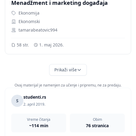
Menadžment i marketing događaja
Ekonomija
Ekonomski
tamarabeatovic994
58 str.
1. maj 2026.
Prikaži više
Ovaj materijal je namenjen za učenje i pripremu, ne za predaju.
studenti.rs
S
2. april 2019.
Vreme čitanja
Obim
~114 min
76 stranica