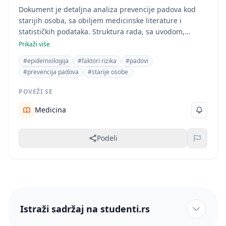
Dokument je detaljna analiza prevencije padova kod
starijih osoba, sa obiljem medicinske literature i
statističkih podataka. Struktura rada, sa uvodom,
poglavljima i zaključkom (koji nije prikazan u
Prikaži više
dostupnom odlomku), tipična je za diplomski ili master
#epidemiologija
#faktori rizika
#padovi
rad iz oblasti medicine. Ključne reči i sadržaj jasno
#prevencija padova
#starije osobe
ukazuju na medicinsku oblast, posebno gerijatriju.
POVEŽI SE
Medicina
Podeli
Istraži sadržaj na studenti.rs