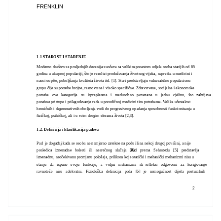
FRENKLIN
1.1.STAROST I STARENJE
Moderno društvo se posljednjih decenija suočava sa velikim porastom udjela osoba starijih od 65
godina u ukupnoj populaciji, što je rezultat produžavanja životnog vijeka, napretka u medicini i
nauci uopšte, poboljšanja kvaliteta života itd. [1]. Stari predstavljaju vulnerabilnu populacionu
grupu čije su potrebe brojne, raznovrsne i visoko specifične. Zdravstvene, socijalne i ekonomske
potrebe ove kategorije su isprepletane i međusobno povezane u jednu cjelinu, što zahtijeva
posebne pristupe i prilagođavanje rada u porodičnoj medicini tim potrebama. Velika učestalost
hroničnih i degenerativnih oboljenja vodi do progresivnog opadanja sposobnosti funkcionisanja u
fizičkoj, psihičkoj, ali i u svim drugim sferama života [2,3].
1.2. Definicija i klasifikacija padova
Pad je događaj kada se osoba ne namjerno zatekne na podu ili na nekoj drugoj površini, a nije
posledica iznenadne bolesti ili nesrećnog slučaja [4].
Pad prema Sehestedu [5] predstavlja
iznenadnu, neočekivanu promjenu položaja, prilikom koje statički i mehanički mehanizmi nisu u
stanju da ispune svoju funkciju, a voljni mehanizmi ili refleksi odgovorni za korigovanje
ravnoteže nisu adekvatni. Fiziološka definicija pada [6] je nemogućnost dijela posturalnih
2