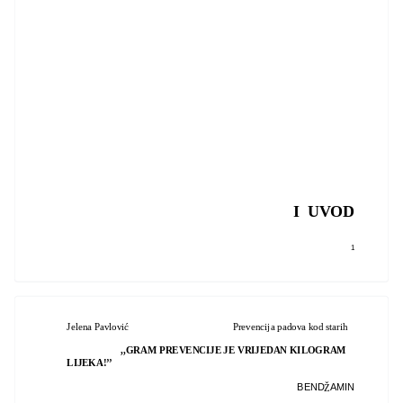
I UVOD
1
Jelena Pavlović
Prevencija padova kod starih
,,GRAM PREVENCIJE JE VRIJEDAN KILOGRAM
LIJEKA!’’
BEND
AMIN
Ž