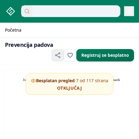
studenti.rs home page
Pretraži dokumente
mikroekonomija pitanja
Navi
Početna
Prevencija padova
Prevencija padova
Registruj se besplatno
·
Besplatan pregled
7 od 117 strana
Jelena Pavlović
Prevencija padova kod starih
OTKLJUČAJ