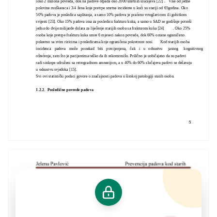
ioko 2 miliona povreda, dok na padove otpada oko 2000 smrtnih slučajeva [22]
.
Više od jedne
polovine muškaraca i 3/4 žena koje pretrpe smrtne incidente u kući su stariji od 65godina. Oko
50% padova je posledica saplitanja, a samo 10% padova je praćeno vrtoglavicom ili gubitkom
svijesti [23]. Oko 15% padova ima za posledicu frakturu kuka, a samo u SAD se godišnje potroši
jedna do dvije milijarde dolara za liječenje starijih osoba sa frakturom kuka [24]
.
Oko 25%
osoba koje pretrpe frakturu kuka umre 6 mjeseci nakon povrede, dok 60% ostane ograničeno
pokretno sa svim rizicima i posledicama koje ograničena pokretnost nosi.
Kod starijih osoba
incidenca padova može ponekad biti potcijenjena, čak i u odsustvu jasnog kognitivnog
oštećenja, zato što je pacijentima teško da ih rekonstruišu. Prilično je uobičajeno da su padovi
radi sinkope udruženi sa retrogradnom amnezijom, a u 40% do 60% slučajeva padovi se dešavaju
u odsustvu svjedoka [15].
Svi ovi statistički podaci govore o značajnosti padova u širokoj patologiji starih osoba.
1.2.2. Posledične povrede padova
5