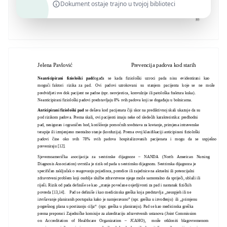
Dokument ostaje trajno u tvojoj biblioteci
Jelena Pavlović
Prevencija padova kod starih
Neanticipirani fiziološki pad
događa se kada fiziološki uzroci pada nisu evidentirani kao
mogući faktori rizika za pad. Ovi padovi uzrokovani su stanjem pacijenta koje se ne može
predvidjeti sve dok pacijent ne padne (npr. nesvjestica, konvulzije ili patološka fraktura kuka).
Neanticipirani fiziološki padovi predstavljaju 8% svih padova koji se događaju u bolnicama.
Anticipirani fiziološki pad
se dešava kod pacijenata čiji skor na prediktivnoj skali ukazuje da su
pod rizikom padova. Prema skali, ovi pacijenti imaju neke od sledećih karakteristika: predhodni
pad, nesiguran i ograničen hod, korišćenje pomoćnih sredstava za kretanje, primjena intravenske
terapije ili izmjenjeno mentalno stanje (konfuzija). Prema ovoj klasifikaciji anticipirani fiziološki
padovi čine oko svih 78% svih padova hospitalizovanih pacijenata i mogu da se uspješno
preveniraju [12].
Sjevernoamerička asocijacija za sestrinske dijagnoze – NANDA (North American Nursing
Diagnosis Association) uvrstila je rizik od pada u sestrinsku dijagnozu. Sestrinska dijagnoza je
specifičan zaključak o reagovanju pojedinca, porodice ili zajednice na aktuelni ili potencijalni
zdravstveni problem koji osoblje službe zdravstvene njege može samostalno da spriječi, ublaži ili
riješi. Rizik od pada definiše se kao ,,stanje povećane osjetljivosti za pad i nastanak fizičkih
povreda [13,14].
Pad se definiše i kao medicinska greška koja predstavlja ,,neuspjeh ili ne
izvršavanje planiranih postupaka kako je namjeravano” (npr. greška u izvođenju) ili ,,primjenu
pogrešnog plana u postizanju cilja“ (npr. greška u planiranju). Pad se kao medicinska greška
prema preporuci Zajedničke komisije za akreditaciju zdravstvenih ustanova (Joint Commission
on Accreditation of Healthcare Organization – JCAHO), može otkloniti blagovremenom