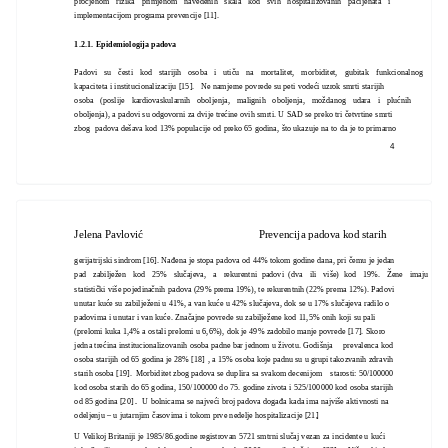
procjenom rizika primjenom navedenih skala kod svih hospitalizovanih pacijenata i
implementacijom programa prevencije [11].
1.2.1. Epidemiologija padova
Padovi su česti kod starijih osoba i utiču na mortalitet, morbiditet, gubitak funkcionalnog
kapaciteta i institucionalizaciju [15].
Ne namjerne povrede su peti vodeći uzrok smrti starijih
osoba (poslije kardiovaskularnih oboljenja, malignih oboljenja, moždanog udara i plućnih
oboljenja), a padovi su odgovorni za dvije trećine ovih smrti. U SAD se preko tri četvrtine smrti
zbog padova dešava kod 13% populacije od preko 65 godina, što ukazuje na to da je to primarno
4
Jelena Pavlović
Prevencija padova kod starih
gerijatrijski sindrom [16]. Nađena je stopa padova od 44% tokom godine dana, pri čemu je jedan
pad zabilježen kod 25% slučajeva, a rekurentni padovi (dva ili više) kod 19%. Žene imaju
statistički više pojedinačnih padova (29% prema 19%), te rekurentnih (22% prema 12%). Padovi
unutar kuće su zabilježeni u 41%, a van kuće u 42% slučajeva, dok se u 17% slučajeva radilo o
padovima i unutar i van kuće. Značajne povrede su zabilježene kod 11,5% onih koji su pali
(prelomi kuka 1,4% a ostali prelomi u 6,6%), dok je 49% zadobilo manje povrede [17]. Skoro
jedna trećina institucionalizovanih osoba padne bar jednom u životu. Godišnja
prevalenca kod
osoba starijih od 65 godina je 28% [18]
, a 15% osoba koje padnu su u grupi takozvanih zdravih
starih osoba [19].
Morbiditet zbog padova se duplira sa svakom decenijom
starosti: 50/100000
kod osoba starih do 65 godina, 150/100000 do 75. godine zivota i 525/100000 kod osoba starijih
od 85 godina [20]
.
U bolnicama se najveći broj padova događa kada ima najviše aktivnosti na
odeljenju – u jutarnjim časovima i tokom prve nedelje hospitalizacije [21]
.
U Velikoj Britaniji je 1985/86.godine registrovan 5721 smtrni slučaj vezan za incidente u kući