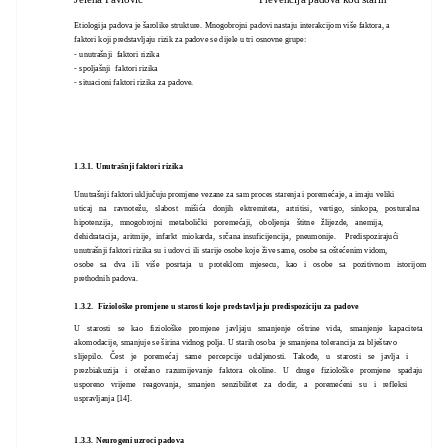
Etiologija padova je šarolike strukture. Mnogobrojni padovi nastaju interakcijom više faktora, a
faktori koji predstavljaju rizik za padove se dijele u tri osnovne grupe:
- unutrašnji faktori rizika
- spoljašnji faktori rizika
- situacioni faktori rizika za padove.
1.3.1. Unutrašnji faktori rizika
Unutrašnji faktori uključuju promjene vezane za sam proces starenja i poremećaje, a imaju veliki
uticaj na ravnotežu, slabost mišića donjih ektremiteta, artritisi, vertigo, sinkopa, posturalna
hipotenzija, mnogobrojni metabolički poremećaji, oboljenja štitne žlijezde, anemija,
dehidratacija, aritmije, infarkt miokarda, srčana insuficijencija, pneumonije. Predispozirajući
unutrašnji faktori rizika su i udovci ili starije osobe koje žive same, osobe sa oštećenim vidom,
osobe sa dva ili više posrtaja u proteklom mjesecu, kao i osobe sa pozitivnom istorijom
prethodnih padova.
1.3.2. Fiziološke promjene u starosti koje predstavljaju predispoziciju za padove
U starosti se kao fiziološke promjene javljaju smanjenje oštrine vida, smanjenje kapaciteta
akomodacije, smanjuje se širina vidnog polja. U starih osoba je smanjena tolerancija za blještavo
slijepilo. Čest je poremećaj same percepcije udaljenosti. Takođe, u starosti se javlja i
prezbiakuzija i otežano razumijevanje faktora okoline. U druge fiziološke promjene spadaju
usporeno vrijeme reagovanja, smanjen senzibilitet za dodir, a poremećeni su i refleksi
uspravljanja [14].
1.3.3. Neurogeni uzroci padova