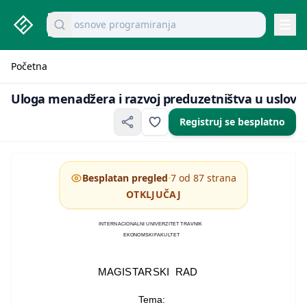
studenti.rs home page
Pretraži dokumente
mikroekonomija pitanja
Navi
Početna
Uloga menadžera i razvoj preduzetništva u uslovima tran
Uloga menadžera i razvoj preduzetništva u uslovim
Registruj se besplatno
·
Besplatan pregled
7 od 87 strana
OTKLJUČAJ
INTERNACIONALNI UNIVERZITET TRAVNIK
EKONOMSKI FAKULTET
MAGISTARSKI RAD
Tema: