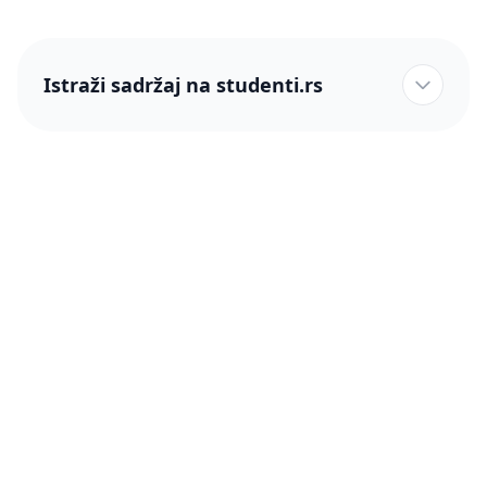
Istraži sadržaj na studenti.rs
studenti.rs naslovnica
Više od 250 hiljada studenata nam je ukazalo poverenje!
studenti.rs
Podrška
O nama
Pomoć
Blog
Kontakt
PRO članstvo (Cene)
Status