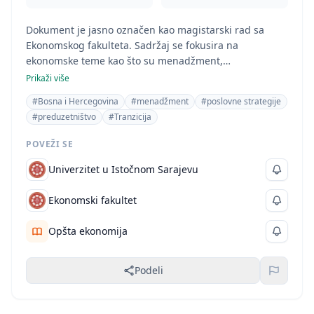
Dokument je jasno označen kao magistarski rad sa
Ekonomskog fakulteta. Sadržaj se fokusira na
ekonomske teme kao što su menadžment,
preduzetništvo, poslovne strategije i organizacija
Prikaži više
preduzeća u kontekstu tranzicije u Bosni i Hercegovini.
#Bosna i Hercegovina
#menadžment
#poslovne strategije
Sve to ukazuje na pripadnost oblasti Ekonomija.
#preduzetništvo
#Tranzicija
POVEŽI SE
Univerzitet u Istočnom Sarajevu
Ekonomski fakultet
Opšta ekonomija
Podeli