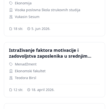
Ekonomija
Visoka poslovna škola strukovnih studija
Vukasin Sesum
18 str.
5. jun 2026.
Istraživanje faktora motivacije i
zadovoljstva zaposlenika u srednjim
preduzećima fbih
Menadžment
Ekonomski fakultet
Teodora Birsl
12 str.
18. april 2026.