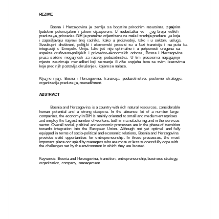
REZIME
Bosna i Hercegovina je zemlja sa bogatim prirodnim resursima, zna
ajnim
č
ljudskim potencijalom i jakom dijasporom. U nedostatku ve
eg broja velikih
ć
preduze
a, privreda u BiH je pretežno orijentisana na mala i srednja preduze
a koja
ć
ć
i zapošljavaju najve
i broj radnika, kako u proizvodnji, tako i u sektoru usluga.
ć
Sveukupni društveni, politi
ki i ekonomski procesi su u fazi tranzicije i na putu ka
č
integraciji u Evropsku Uniju. Iako još nije optimalno i u potpunosti ure
ena sa
đ
aspekta društveno-politi
kih i privredno-ekonomskih odnosa, Bosna i Hercegovina
č
pruža solidne mogu
nosti za razvoj poduzetništva. U tim procesima najzna
ajnije
ć
č
mjesto zauzimaju menadžeri koji se manje ili više uspjeha bore sa svim izazovima
koje pred njih postavlja okruženje u kojem se nalaze.
Klju
ne rije
i: Bosna i Hercegovina, tranzicija, poduzetništvo, poslovne strategije,
č
č
organizacija preduze
a, menadžment.
ć
ABSTRACT
Bosnia and Herzegovina is a country with rich natural resources, considerable
human potential and a strong diaspora. In the absence lot of a number large
companies, the economy in BiH is mainly oriented to small and medium enterprises
and employ the largest number of workers, both in manufacturing and in the services
sector. Overall social, political and economic processes are in the phase of transition
towards integration into the European Union. Although not yet optimal and fully
equipped in terms of socio-political and economic relations, Bosnia and Herzegovina
provides solid opportunities for entrepreneurship. In these processes, the most
important place occupied by managers who are more or less successfully cope with
the challenges set by the environment in which they are located.
Keywords: Bosnia and Herzegovina, transition, entrepreneurship, business strategy,
organization, company, management.