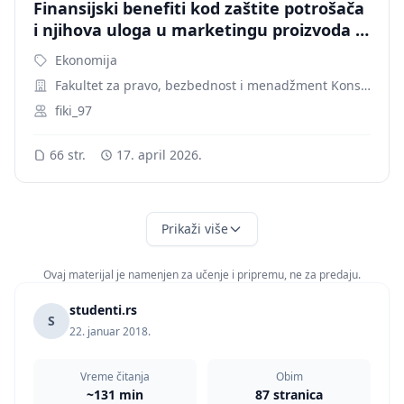
Finansijski benefiti kod zaštite potrošača
i njihova uloga u marketingu proizvoda i
usluga
Ekonomija
Fakultet za pravo, bezbednost i menadžment Konstantin Veliki
fiki_97
66 str.
17. april 2026.
Prikaži više
Ovaj materijal je namenjen za učenje i pripremu, ne za predaju.
studenti.rs
S
22. januar 2018.
Vreme čitanja
Obim
~131 min
87 stranica