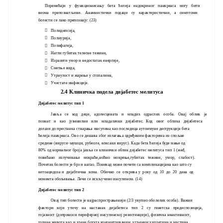
Поремећаји у функционисању бета ћелија ендокриног панкреаса могу бити
веома препознатљиви. Анамнестички подаци су карактеристични, а симптоми
болести се лако препознају: (23)
Полидипсија,

Полиурија,

Полифагија,

Нагли губитак телесне тежине,

Изразити умор и недостатак енергије,

Сметње вида,

Утрнулост и жарење у стопалима,

Учестале инфекције.

2.4 Клиничка подела дијабетес мелитуса
Дијабетес мелитус тип 1
Јавља се код деце, адолесцената и младих одраслих особа. Овај облик је
познат и као јувенилни или младалачки дијабетес. Код овог облика дијабетеса
долази до престанка стварања инсулина као последица аутоимуне деструкције бета
ћелија панкреаса. Ово се дешава због излагања одређеним факторима из спољне
средине (вируси-заушци, рубеоле, коксаки вирус). Када бета ћелија буде мање од
80% од нормалног броја јавља се клинички облик дијабетес мелитуса тип 1 (жеđ,
повећано излучивање мокраће,ноћно мокрење,губитак тежине, умор, слабост).
Почетак болести је брз и нагао. Понекад може почети са компликацијама као што су
кетоацидоза и дијабтична кома. Обично се открива у року од 10 до 20 дана од
момента обољевања. Лечи се искључиво инсулином. (14)
Дијабетес мелитус тип 2
Овај тип болести је најраспрострањенији (2/3 укупно оболелих особа). Важни
фактори који утичу на настанак дијабетеса тип 2 су генетска предиспозиција,
гојазност (доприноси периферној инсулинској резистенцији), физичка неактивност,
године живота као и храна богата концентрованим угљеним хидратима и мастима.