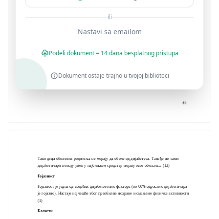
ili
Nastavi sa emailom
Podeli dokument = 14 dana besplatnog pristupa
Dokument ostaje trajno u tvojoj biblioteci
Тако деца оболелих родитеља не морају да оболе од дијабетеса. Такође ни сами
дијабетичари немају увек у најближем сродству појаву овог обољења. (12)
Гојазност
Гојазност је једна од водећих дијабетогених фактора (оо 60% одраслих дијабетичара
је гојазно). Настаје најчешће због преобилне исхране и смањене физичке активности
(1)
Болести