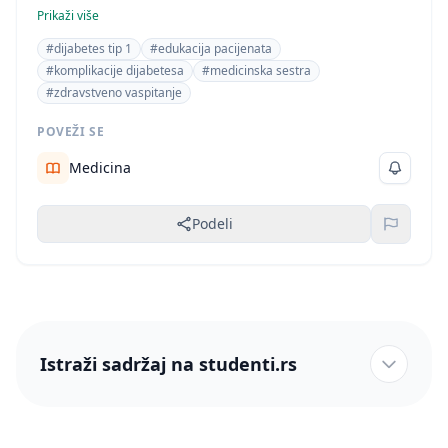
na medicinsku oblast, specifično na dijabetes tip 1 i
Prikaži više
edukaciju pacijenata. Prisutnost ankete i analiza
#dijabetes tip 1
#edukacija pacijenata
rezultata dodatno potvrđuje klasifikaciju kao diplomski
#komplikacije dijabetesa
#medicinska sestra
rad u medicini.
#zdravstveno vaspitanje
POVEŽI SE
Medicina
Podeli
Istraži sadržaj na studenti.rs