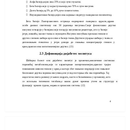
Алфа ћелије,којих има 25% и које луче глукагон.

Бета ћелије.које су најзаступљеније,око 70% и луче инсулин.

Делта ћелије,од 5% до 10%,луче соматостатин.

Имунореактивне ћелије,којих има најмање секретују панкреасни полипептид.

Бета ћелије Лангерхансових острваца ендокриног панкреаса одрасле,здраве
особе дневно синтетишу око 50 јединица инсулина.Своје физиолошко дејство
инсулин остварује у ћелијама које поседују инсулинске рецепторе, ато су ћелије
јетре, мишића, масног ткива и леукоцити.Инсулин омогућава прелазак гликозе и
других сличних шећера кроз опне и ћелије ткива.Дејством уградње шећера у ткива и
депоновањем гликогена у јетри доводи до смањења концентрације гликозе у
крви,односно има хипогликемијско дејство. (13)
2.3 Дефиниција дијабетес мелитуса
Шећерна болест или дијабетес мелитус је хронични,неизлечиви системски
поремећај метаболизма,који се карактерише хипергликемијом,односно трајно
повишеним нивоом гликозе у крви,а настаје због смањене секреције или смањеног
биолошког дејства хормона инсулина,или услед постојања оба ова поремећаја. Тај
недостатак омета размену угљених хидрата, масти и беланчевина у организму, што
се испољава типичним тегобама,а након дужег времена утиче на структуру и
функцију крвних судова, нерава и органских система. (12)
4