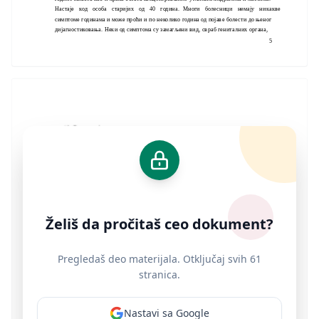
Настаје код особа старијих од 40 година. Многи болесници немају никакве
симптоме годинама и може проћи и по неколико година од појаве болести до њеног
дијагностиковања. Неки од симптома су замагљени вид, свраб гениталних органа,
5
Želiš da pročitaš ceo dokument?
Pregledaš deo materijala. Otključaj svih 61
stranica.
Nastavi sa Google