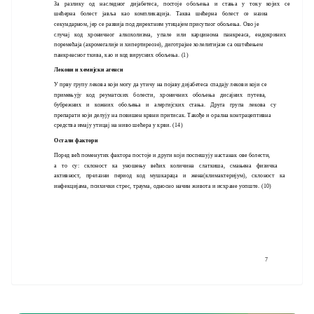
За разлику од наследног дијабетеса, постоје обољења и стања у току којих се
шећерна болест јавља као компликација. Таква шећерна болест се назиа
секундарном, јер се развија под директним утицајем присутног обољења. Ово је
случај код хроничног алкохолизма, упале или карцинома панкреаса, ендокриних
поремећаја (акромегалије и хипертиреозе), диготрајне холелитијазе са оштећењем
панкреасног ткива, као и код вирусних обољења. (1)
Лекови и хемијски агенси
У прву групу лекова који могу да утичу на појаву дијабетеса спадају лекови који се
примењују код реуматских болести, хроничних обољења дисајних путева,
бубрежних и кожних обољења и алергијских стања. Друга група лекова су
препарати који делују на повишен крвни притисак. Такође и орална контрацептивна
средства имају утицај на ниво шећера у крви. (14)
Остали фактори
Поред већ поменутих фактора постоје и други који поспешују настанак ове болести,
а то су: склоност ка уношењу већих количина слаткиша, смањена физичка
активност, прелазни период код мушкараца и жена(климактеријум), склоност ка
инфекцијама, психички стрес, траума, односно начин живота и исхране уопште. (10)
7