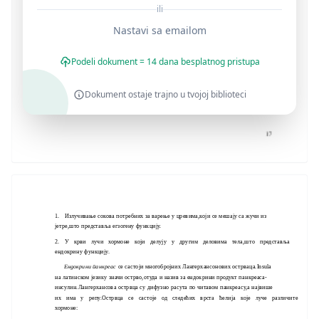
ili
Nastavi sa emailom
Podeli dokument = 14 dana besplatnog pristupa
Dokument ostaje trajno u tvojoj biblioteci
1. Излучивање сокова потребних за варење у цревима,који се мешају са жучи из
јетре,што представља егзогену функцију.
2. У крви лучи хормоне који делују у другим деловима тела,што представља
ендокрину функцију.
Ендокрини панкреас
се састоји многобројних Лангерхансонових острваца.Insula
на латинском језику значи острво,отуда и назив за ендокрини продукт панкреаса-
инсулин.Лангерхансова острвца су дифузно расута по читавом панкреасу,а највише
их има у репу.Острвца се састоје од следећих врста ћелија које луче различите
хормоне: