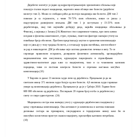
Дијабетес мелитус је једно од најраспрострањенијих хрионичних обољења које
показује стални пораст инциденце, нарочито неки облици ове болести (дијабетес
мелитус тип 2). Може се слободно рећи да постоји пандемија ове болести. ДМ тип 2
повезан је са гојазности, а чини 70-75% свих оболелих, више се јавља у
индустријски развијеним земљама. ДМ тип 1 је заступљен у 15-25% свих
дијабетичара, овај тип најчешће добијају деца, највећа инциденца обољевања је
Финској, а најмања у Јапану.(24) Животни стил савременог човека, пре свега начин
исхране и физичка неактивност, стрес, пушење, генетски фактори значајно утичу на
повећање броја оболелих. Проблем представљају акутне и хроничне компликације
које се јављају у току трајања болести, а остављају трајна оштећења, неспособност
за рад и инвалидитет. ДМ је обољење које захтева доживотно лечење и негу. То се
спроводи правилном исхраном, дозираном физичком активношћу, одговарајућим
медикаментима или инсулином, едукацијом пациојената и спровођењем
здравствено-васпитног рада како са пацијентима, тако и са члановима њихових
породица, чиме се постиже контрола болести и спречава настанак могућих
компликација.(10)
У Европи се данас 21 милион људи лечи од дијабетеса. Процењено је да на
светском новоу 371 милион људи болује од ове болести. 4,6 милиона људи годишње
умире од компликација дијабетеса. Процењено је да је у Србији 2010. Године било
600 000 оболелих од дијабетеса. Последњих 20 година број особа са дијабетесом у
свету се скоро удвостручио. (24)
Медицинска сестра има значајну улогу у едукацији дијабетесних пацијената у
циљу спречавања компликација. Ова активност је комплексна и захтева повезано
деловање сестара на примарном, секундарном и терцијалном нивоу како би се
омогућио холистички приступ сваком пацијенту, прилагођен његовим потребама.
(10)