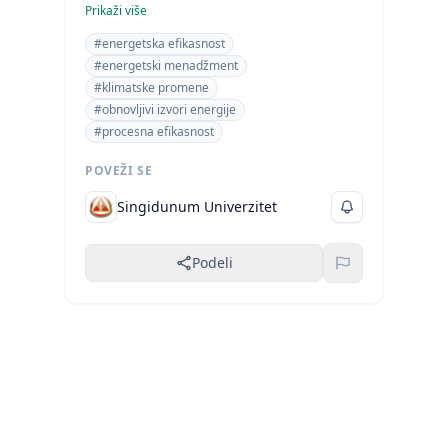
rešavanju otvorenih problema u razvoju
Prikaži više
energetike.
#energetska efikasnost
#energetski menadžment
#klimatske promene
#obnovljivi izvori energije
#procesna efikasnost
POVEŽI SE
Singidunum Univerzitet
Podeli