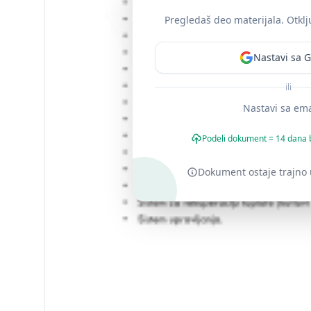
Pregledaš deo materijala. Otklju
Nastavi sa 
ili
Nastavi sa em
Podeli dokument = 14 dana 
Dokument ostaje trajno u