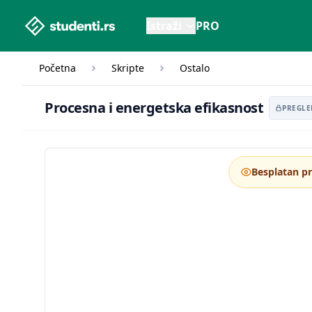
studenti.rs home page
Istraži
PRO
Početna
Skripte
Ostalo
Procesna i energetska
Procesna i energetska efikasnost
PREGLE
Besplatan p