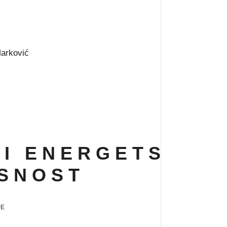
arković
 I E N E R G E T S K A
 S N O S T
JE