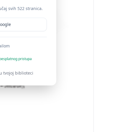
čaj svih 522 stranica.
Google
ailom
besplatnog pristupa
 tvojoj biblioteci