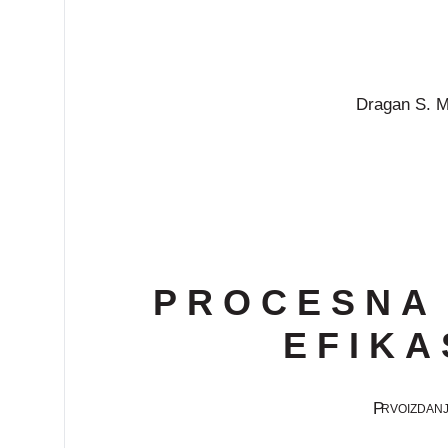
Dragan S. M
P R O C E S N A
E F I K A
P
RVO
IZDAN