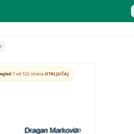
P
 efikasnost
D
·
·
regled
7 od 522 strana
OTKLJUČAJ
Dragan Markoviæ
Dragan Markoviã