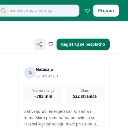
retraži dokumente
Prijava
osnove programiranja
Registruj se besplatno
Natasa_s
N
26. januar 2015.
Vreme čitanja
Obim
~783 min
522 stranica
Zahvaljujući energetskim krizama i
klimatskim promenama pojavili su se
izazovi koji zahtevaju nove pristupe u